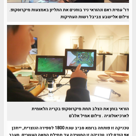
דר' עמית ראם ונהוראי ניר בוחנים את התליון באמצעות מיקרוסקופ.
צילום אלישבע צביבל רשות העתיקות
הוראי בוחן את הצלב תחת מיקרוסקופ בקריה הלאומית
לארכיאולוגיה . צילום אמיל אלג'ם
טכניקה זו פותחה ברומא סביב שנת 1800 לספירה הנוצרית, ייתכן
אף קודם לכן. טכניקה זו המשיכה עד תחילת המאה העשרים. מעבר