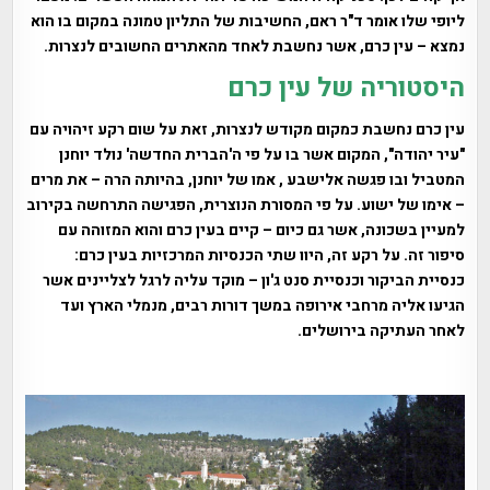
ליופי שלו אומר ד"ר ראם, החשיבות של התליון טמונה במקום בו הוא
נמצא – עין כרם, אשר נחשבת לאחד מהאתרים החשובים לנצרות.
היסטוריה של עין כרם
עין כרם נחשבת כמקום מקודש לנצרות, זאת על שום רקע זיהויה עם
"עיר יהודה", המקום אשר בו על פי ה'הברית החדשה' נולד יוחנן
המטביל ובו פגשה אלישבע , אמו של יוחנן, בהיותה הרה – את מרים
– אימו של ישוע. על פי המסורת הנוצרית, הפגישה התרחשה בקירוב
למעיין בשכונה, אשר גם כיום – קיים בעין כרם והוא המזוהה עם
סיפור זה. על רקע זה, היוו שתי הכנסיות המרכזיות בעין כרם:
כנסיית הביקור וכנסיית סנט ג'ון – מוקד עליה לרגל לצליינים אשר
הגיעו אליה מרחבי אירופה במשך דורות רבים, מנמלי הארץ ועד
לאחר העתיקה בירושלים.