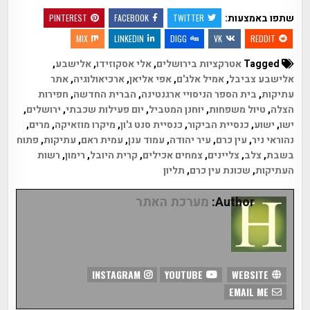
שתפו באמצעות:
PINTEREST
FACEBOOK
TWITTER
MIX
LINKEDIN
DIGG
VK
REDDIT
Tagged
אטרקציות בירושלים
,
אלי אסקוזידו
,
אלישבע
,
אלישבע צביבל
,
אמיל אלג'ם
,
אפי אליאן
,
ארכיאולוגיה
,
אתר
עתיקות
,
בית הספר הניסויי ארגנטינה
,
הברית החדשה
,
חפירות
הצלה
,
טיול משפחות
,
יוחנן המטביל
,
יום פעילות שכבתי
,
ירושלים
,
ישו
,
ישוע
,
כנסיית הביקור
,
כנסיית סנט ג'ון
,
מיקרו מוזאיקה
,
מרים
,
נהוראי ניר
,
עין כרם
,
עיר יהודה
,
עמוד ענן
,
עמית ראם
,
עתיקות
,
פתוח
בשבת
,
צלב
,
צליינים
,
צמחים אכילים
,
קרית היובל
,
רימון
,
רשות
העתיקות
,
שכונת עין כרם
,
תליון
Author:
מערכת האתר
INSTAGRAM
YOUTUBE
WEBSITE
EMAIL ME