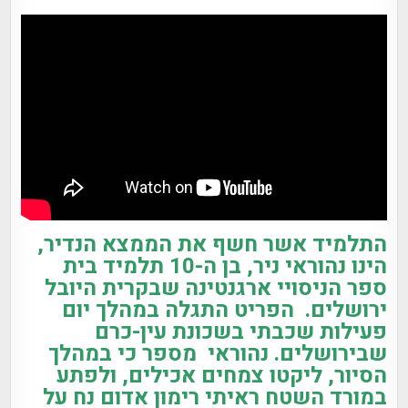
התלמיד אשר חשף את הממצא הנדיר,
הינו נהוראי ניר, בן ה-10 תלמיד בית
ספר הניסויי ארגנטינה שבקרית היובל
ירושלים. הפריט התגלה במהלך יום
פעילות שכבתי בשכונת עין-כרם
שבירושלים. נהוראי מספר כי במהלך
הסיור, ליקטו צמחים אכילים, ולפתע
במורד השטח ראיתי רימון אדום נח על