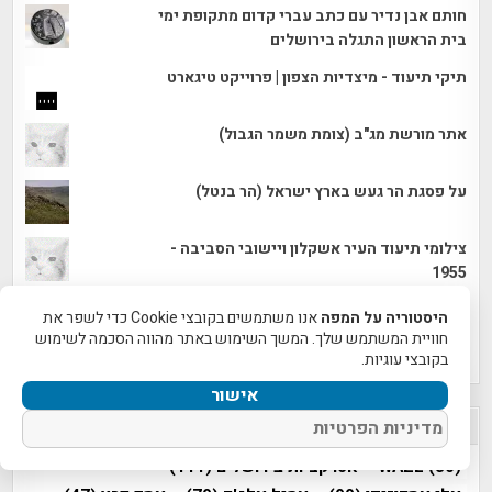
חותם אבן נדיר עם כתב עברי קדום מתקופת ימי
בית הראשון התגלה בירושלים
תיקי תיעוד - מיצדיות הצפון | פרוייקט טיגארט
אתר מורשת מג"ב (צומת משמר הגבול)
על פסגת הר געש בארץ ישראל (הר בנטל)
צילומי תיעוד העיר אשקלון ויישובי הסביבה -
1955
אבישב טל, תושב חיספין העובד בחפירה
היסטוריה על המפה
אנו משתמשים בקובצי Cookie כדי לשפר את
בתקופת הקורונה, עם טבעת שחשף באתר. צילום:
חוויית המשתמש שלך. המשך השימוש באתר מהווה הסכמה לשימוש
יניב ברמן
בקובצי עוגיות.
אישור
הנושאים החמים!
מדיניות הפרטיות
(30)
WAZE
אטרקציות בירושלים
(111)