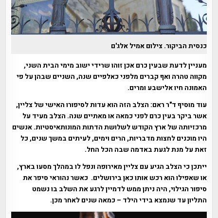
כנסית הביקור. צילום אמיל אלג'ם
מעניין לדעת שבעין כרם אכן זוהו שרידי ישוב מימי הבית השני,
מקווה טהרה ואף קברים מלפני כאלפיים שנה, השניים שבהן על פי
האמונה חיו אלישבע ומרים.
עוד מוסיף ד"ר ראם: הצלב הזה הוא עדות לסיפורו האישי של צליין,
אשר ביקר בעין כרם לפני כמאה או מאתיים שנה. הצלב מעיד על
מרכזיותה של ארץ הקודש לשלושת הדתות המונותאיסטיות. אנשים
היו מוכנים לחצות מדבריות, הרים וימים, לעיתים במשך שנים, כל
זאת על מנת לגעת באדמה שבה הכל החל.
ייתכן כי הצלב הגיע עם צליין מאירופה ונפל לו במהלך מסעו בארץ,
או שאפילו הוא רכש אותו כאן בירושלים. כאשר נהוראי סיפר את
סיפור הגילוי, היה ניתן ממש לדמיין לרגע את השלב בו נשמט
התליון עד שנמצא בידי הילד – כמאה שנים לאחר מכן.