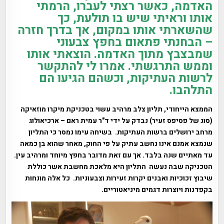
האדמה, כאשר רצתי לעברו, הרמתי
אותו וראיתי שיש בו תולעת, כך
שהשארתי אותו במקום, אך בדרך חזרה
– הבחנתי פתאום בחפץ צבעוני
שמבצבץ מתוך האדמה. הוצאתי אותו
וממש התרגשתי. אמרו לי להתקשר
לרשות העתיקות, וכשהם הגיעו הם
התלהבו.
הממצא הייחודי, תליון צלב מרהיב עשוי בטכניקת מיקרו מוזאיקה
(סוג של פסיפס זעיר) נבדק על ידי ד"ר עמית ראם – ארכיאולוג
מרחב ירושלים ברשות העתיקות. בשיחה עימו נמסר כי התליון
שנמצא אמנם אינו נחשב עתיק על פי החוק, מאחר שהוא בן כמאה
עד מאתיים שנה בלבד. אך עם זאת מדובר בחפץ מיוחד ומרהיב עין.
הטכניקה שבה נעשה התליון היא מלאכת מחשבת אשר כוללת
שיבוץ זכוכיות ואבנים יקרות זעירות וצבעוניות. כל אלה מונחות
בקפדנות ויוצרות דגמים מיניאטוריים.