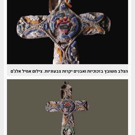
הצלב משובץ בזכוכיות ואבנים יקרות צבעוניות. צילום אמיל אלג'ם