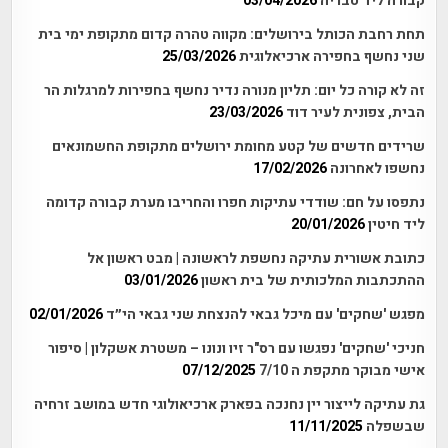
קבורה ליד טבריה
03/04/2026
תחת רחבת הכותל בירושלים: מקווה טהרה קדום מתקופת ימי בית
שני נחשף בחפירה ארכיאלוגית
25/03/2026
זה לא קורה כל יום: תליון מנורה נדיר נחשף בחפירות למרגלות הר
הבית, צפונית לעיר דוד
23/03/2026
שרידים חדשים של קטע מחומת ירושלים מתקופת החשמונאים
נחשפו לאחרונה
17/02/2026
נתפסו על חם: שודדי עתיקות חפרו והחריבו מערת קבורה קדומה
ליד חיטין
20/01/2026
כתובת אשורית עתיקה נחשפת לראשונה | מבט ראשון אל
ההתכתבות המלכותית של בית ראשון
03/01/2026
מפגש 'שחקים' עם מיכל גבאי להנצחת שני גבאי הי״ד
02/01/2026
חניכי 'שחקים' נפגשו עם רס"ר זיו ונונו – משטרת אשקלון | סיפור
אישי מבוקר מתקפת ה 7/10
07/12/2025
גת עתיקה לייצור יין נחנכה בפארק ארכיאולוגי חדש במושב זרחיה
שבשפלה
11/11/2025