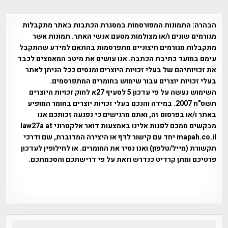
הבהרה:
התמונות המפורסמות במסגרת הכתבות באתר מתקבלות
מגורמים שונים ו/או מצולמות מטעם אנשי האתר. תמונות אשר
מתקבלות מגורמים חיצוניים מתפרסמות בהתאם למידע שהתקבל
עימם במועד כתיבת הכתבה. אנו עושים את מיטב המאמצים לכבד
את זכויותיהם של בעלי זכויות היוצרים ומנסים ככל הניתן לאתר
בעלי זכויות יוצרים עבור שימוש בחומרים המתפרסמים.
השימוש נעשה על פי עדכון 5 לסעיף 27א לחוק זכויות היוצרים
תשס"ח 2007. במידה והנכם בעלי זכויות יוצרים בחומר המופיע
באתר ו/או בפרסום זה, ואתם מרגישים כי נפגעה זכותכם אנו
מבקשים ממכם לפנות אלינו באמצעות דואר אלקטרוני law27a at
mapah.co.il יחד עם קישור לדף או היצירה המדוברת, שם ודרכי
תקשורת (מייל/טלפון) ואנו נסיר את החומרים. או לחילופין לעדכון
פרטיכם ומתן קרדיט כנדרש וזאת על פי דרישתכם והסכמתכם.
אפי אליאן , היסטוריה על המפה , פרוייקט טיגארט , Efi Elian ,
Tegart Fort , tegart fortress