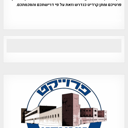
פרטיכם ומתן קרדיט כנדרש וזאת על פי דרישתכם והסכמתכם.
אפי אליאן , היסטוריה על המפה , פרוייקט טיגארט , Efi Elian ,
Tegart Fort , tegart fortress