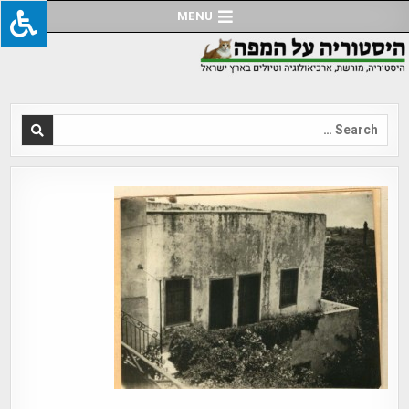
Ski
MENU
t
conten
Search
for: