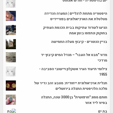
יום בהיסטוריה - חודש אוגוסט
היסטוריה מתחת לרגליים | המערה הנדירה
מטלטלת את הארכיאולוגים בפוריידיס
הגיעו לשדוד עתיקות בבית הכנסת העתיק
בחוקוק ונתפסו בזמן אמת
בניין הנוטרים - קיבוץ מעלה החמישה
מדור "מבט אל העבר" – מגדל המים קיבוץ יד
מרדכי
צילומי תיעוד העיר אשקלון ויישובי הסביבה -
1955
תגלית ארכיאולוגית ייחודית: מטבע זהב נדיר של
מלכה הלניסטית התגלה בירושלים
חותם מסוג "חרפושית" בן 3000 שנה, התגלה
בסיור ליד אזור
בת ים