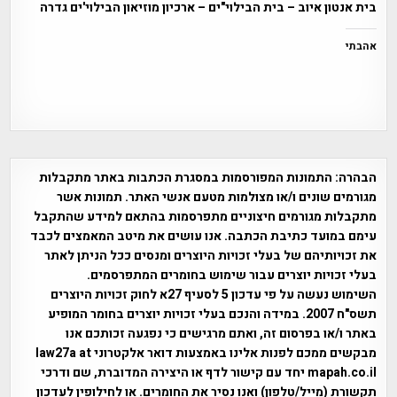
בית אנטון איוב – בית הבילוי"ים – ארכיון מוזיאון הבילוי'ים גדרה
אהבתי
הבהרה:
התמונות המפורסמות במסגרת הכתבות באתר מתקבלות
מגורמים שונים ו/או מצולמות מטעם אנשי האתר. תמונות אשר
מתקבלות מגורמים חיצוניים מתפרסמות בהתאם למידע שהתקבל
עימם במועד כתיבת הכתבה. אנו עושים את מיטב המאמצים לכבד
את זכויותיהם של בעלי זכויות היוצרים ומנסים ככל הניתן לאתר
בעלי זכויות יוצרים עבור שימוש בחומרים המתפרסמים.
השימוש נעשה על פי עדכון 5 לסעיף 27א לחוק זכויות היוצרים
תשס"ח 2007. במידה והנכם בעלי זכויות יוצרים בחומר המופיע
באתר ו/או בפרסום זה, ואתם מרגישים כי נפגעה זכותכם אנו
מבקשים ממכם לפנות אלינו באמצעות דואר אלקטרוני law27a at
mapah.co.il יחד עם קישור לדף או היצירה המדוברת, שם ודרכי
תקשורת (מייל/טלפון) ואנו נסיר את החומרים. או לחילופין לעדכון