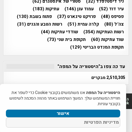
ניר דיסטלפלד
(32)
סטורי של אינסטגרם
(62)
עיר דוד
(52)
עמוד ענן
(146)
עתיקות
(183)
פסיפס
(48)
פרויקט טיגארט
(37)
פתוח בשבת
(130)
צה"ל
(80)
קלרה עמית
(51)
רשות הטבע והגנים
(31)
רשות העתיקות
(354)
שודדי עתיקות
(44)
שוד עתיקות
(60)
תקופת בית שני
(73)
תקופת המנדט הבריטי
(129)
עד כה צפו ב"היסטוריה על המפה"
2,510,305 מבקרים
היסטוריה על המפה
אנו משתמשים בקובצי Cookie כדי לשפר את
חוויית המשתמש שלך. המשך השימוש באתר מהווה הסכמה לשימוש
היסטוריה על המפה 2011-2026 | פרוייקט טיגארט 2012-2026|
www.mapah.co.il | www.tegart.uk
בקובצי עוגיות.
אישור
מדיניות הפרטיות