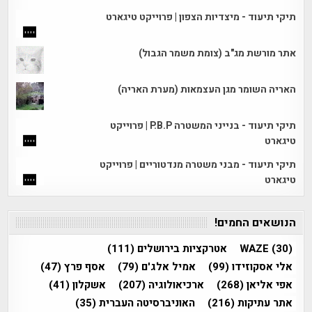
תיקי תיעוד - מיצדיות הצפון | פרוייקט טיגארט
אתר מורשת מג"ב (צומת משמר הגבול)
האריה השומר מגן העצמאות (מערת האריה)
תיקי תיעוד - בנייני המשטרה P.B.P | פרוייקט
טיגארט
תיקי תיעוד - מבני משטרה מנדטוריים | פרוייקט
טיגארט
הנושאים החמים!
(30)
WAZE
אטרקציות בירושלים
(111)
אלי אסקוזידו
(99)
אמיל אלג'ם
(79)
אסף פרץ
(47)
אפי אליאן
(268)
ארכיאולוגיה
(207)
אשקלון
(41)
אתר עתיקות
(216)
האוניברסיטה העברית
(35)