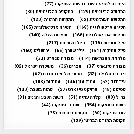
היחידה למניעת שוד ברשות העתיקות
(77)
התקופה הביזנטית
(129)
התקופה ההלניסטית
(30)
התקופה העות'מנית
(62)
התקופה הרומית
(120)
חפירה ארכאולוגית
(168)
חפירה ארכיאולוגית
(165)
חפירות ארכיאולוגיות
(166)
חפירות הצלה
(140)
טיול מורשת
(116)
טיול משפחות
(217)
טיול עתיקות
(151)
יולי שוורץ
(66)
ירושלים
(160)
מלחמת העצמאות
(114)
מצודת טגארט
(33)
מצודת טיגארט
(37)
מצרים
(36)
משטרת ישראל
(82)
ניר דיסטלפלד
(32)
סטורי של אינסטגרם
(62)
עיר דוד
(52)
עמוד ענן
(146)
עתיקות
(183)
פסיפס
(48)
פרויקט טיגארט
(37)
פתוח בשבת
(130)
צה"ל
(80)
קלרה עמית
(51)
רשות הטבע והגנים
(31)
רשות העתיקות
(354)
שודדי עתיקות
(44)
שוד עתיקות
(60)
תקופת בית שני
(73)
תקופת המנדט הבריטי
(129)