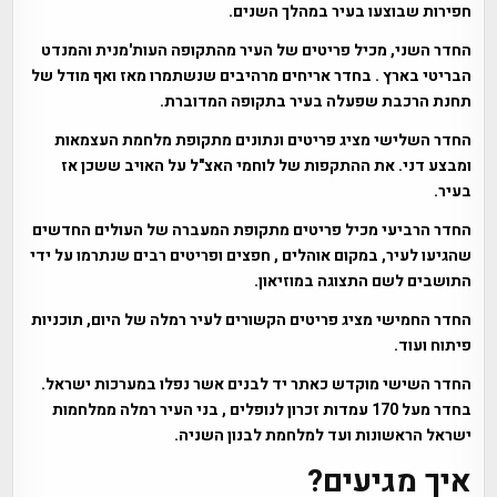
חפירות שבוצעו בעיר במהלך השנים.
החדר השני, מכיל פריטים של העיר מהתקופה העות'מנית והמנדט
הבריטי בארץ . בחדר אריחים מרהיבים שנשתמרו מאז ואף מודל של
תחנת הרכבת שפעלה בעיר בתקופה המדוברת.
החדר השלישי מציג פריטים ונתונים מתקופת מלחמת העצמאות
ומבצע דני. את ההתקפות של לוחמי האצ"ל על האויב ששכן אז
בעיר.
החדר הרביעי מכיל פריטים מתקופת המעברה של העולים החדשים
שהגיעו לעיר, במקום אוהלים , חפצים ופריטים רבים שנתרמו על ידי
התושבים לשם התצוגה במוזיאון.
החדר החמישי מציג פריטים הקשורים לעיר רמלה של היום, תוכניות
פיתוח ועוד.
החדר השישי מוקדש כאתר יד לבנים אשר נפלו במערכות ישראל.
בחדר מעל 170 עמדות זכרון לנופלים , בני העיר רמלה ממלחמות
ישראל הראשונות ועד למלחמת לבנון השניה.
איך מגיעים?