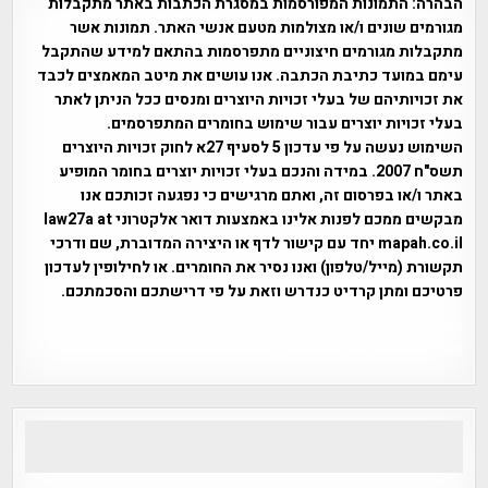
הבהרה:
התמונות המפורסמות במסגרת הכתבות באתר מתקבלות
מגורמים שונים ו/או מצולמות מטעם אנשי האתר. תמונות אשר
מתקבלות מגורמים חיצוניים מתפרסמות בהתאם למידע שהתקבל
עימם במועד כתיבת הכתבה. אנו עושים את מיטב המאמצים לכבד
את זכויותיהם של בעלי זכויות היוצרים ומנסים ככל הניתן לאתר
בעלי זכויות יוצרים עבור שימוש בחומרים המתפרסמים.
השימוש נעשה על פי עדכון 5 לסעיף 27א לחוק זכויות היוצרים
תשס"ח 2007. במידה והנכם בעלי זכויות יוצרים בחומר המופיע
באתר ו/או בפרסום זה, ואתם מרגישים כי נפגעה זכותכם אנו
מבקשים ממכם לפנות אלינו באמצעות דואר אלקטרוני law27a at
mapah.co.il יחד עם קישור לדף או היצירה המדוברת, שם ודרכי
תקשורת (מייל/טלפון) ואנו נסיר את החומרים. או לחילופין לעדכון
פרטיכם ומתן קרדיט כנדרש וזאת על פי דרישתכם והסכמתכם.
אפי אליאן , היסטוריה על המפה , פרוייקט טיגארט , Efi Elian ,
Tegart Fort , tegart fortress