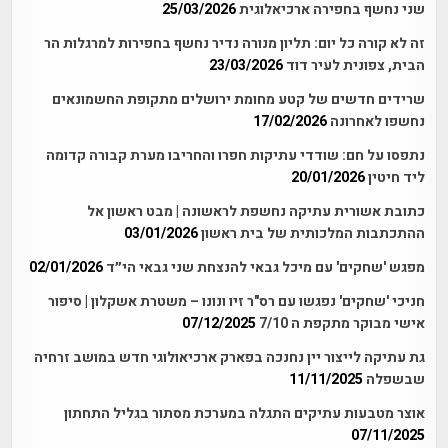
שני נחשף בחפירה ארכיאלוגית
25/03/2026
זה לא קורה כל יום: תליון מנורה נדיר נחשף בחפירות למרגלות הר
הבית, צפונית לעיר דוד
23/03/2026
שרידים חדשים של קטע מחומת ירושלים מתקופת החשמונאים
נחשפו לאחרונה
17/02/2026
נתפסו על חם: שודדי עתיקות חפרו והחריבו מערת קבורה קדומה
ליד חיטין
20/01/2026
כתובת אשורית עתיקה נחשפת לראשונה | מבט ראשון אל
ההתכתבות המלכותית של בית ראשון
03/01/2026
מפגש 'שחקים' עם מיכל גבאי להנצחת שני גבאי הי״ד
02/01/2026
חניכי 'שחקים' נפגשו עם רס"ר זיו ונונו – משטרת אשקלון | סיפור
אישי מבוקר מתקפת ה 7/10
07/12/2025
גת עתיקה לייצור יין נחנכה בפארק ארכיאולוגי חדש במושב זרחיה
שבשפלה
11/11/2025
אוצר מטבעות עתיקים התגלה במערכת מסתור בגליל התחתון
07/11/2025