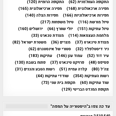
התקופה העות'מנית
(62)
התקופה הרומית
(120)
חפירה ארכאולוגית
(168)
חפירה ארכיאולוגית
(165)
חפירות ארכיאולוגיות
(166)
חפירות הצלה
(140)
טיול מורשת
(116)
טיול משפחות
(217)
טיול עתיקות
(151)
יולי שוורץ
(66)
ירושלים
(160)
מלחמת העצמאות
(114)
מצודת טגארט
(33)
מצודת טיגארט
(37)
מצרים
(36)
משטרת ישראל
(82)
ניר דיסטלפלד
(32)
סטורי של אינסטגרם
(62)
עיר דוד
(52)
עמוד ענן
(146)
עתיקות
(183)
פסיפס
(48)
פרויקט טיגארט
(37)
פתוח בשבת
(130)
צה"ל
(80)
קלרה עמית
(51)
רשות הטבע והגנים
(31)
רשות העתיקות
(354)
שודדי עתיקות
(44)
שוד עתיקות
(60)
תקופת בית שני
(73)
תקופת המנדט הבריטי
(129)
עד כה צפו ב"היסטוריה על המפה"