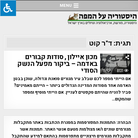
Ski
MENU
t
conten
תגית:
ד"ר קוט
מכון איילון , סודות קבורים
באדמה – ביקור מפעל הנשק
הסודי
15
8131
אם הייתי מספר לכם שבלב עיר מגורים סואנת וגדולה, שוכן בבטן
האדמה אחד מסודות המדינה הגדולים ביותר – הייתם מאמינים?
סביר להניח שהיתם סקפטים לעניין. אם הייתי מוסיף ומספר
שהמקום…
הבהרה:
התמונות המפורסמות במסגרת הכתבות באתר מתקבלות
מגורמים שונים ו/או מצולמות מטעם אנשי האתר. תמונות אשר
מתקבלות מגורמים חיצוניים מתפרסמות בהתאם למידע שהתקבל