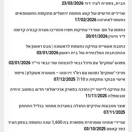
הבית, צפונית לעיר דוד
23/03/2026
שרידים חדשים של קטע מחומת ירושלים מתקופת החשמונאים
נחשפו לאחרונה
17/02/2026
נתפסו על חם: שודדי עתיקות חפרו והחריבו מערת קבורה קדומה
ליד חיטין
20/01/2026
כתובת אשורית עתיקה נחשפת לראשונה | מבט ראשון אל
ההתכתבות המלכותית של בית ראשון
03/01/2026
מפגש 'שחקים' עם מיכל גבאי להנצחת שני גבאי הי״ד
02/01/2026
חניכי 'שחקים' נפגשו עם רס"ר זיו ונונו – משטרת אשקלון | סיפור
אישי מבוקר מתקפת ה 7/10
07/12/2025
גת עתיקה לייצור יין נחנכה בפארק ארכיאולוגי חדש במושב זרחיה
שבשפלה
11/11/2025
אוצר מטבעות עתיקים התגלה במערכת מסתור בגליל התחתון
07/11/2025
שרידי אחוזה שומרונית מפוארת בת 1,600 שנה נחשפה בצפון העיר
כפר קאסם
03/10/2025