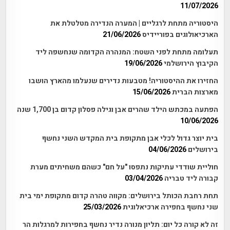
11/07/2026
היסטוריה מתחת לרגליים | המערה הנדירה מטלטלת את
הארכיאולוגים בפוריידיס
21/06/2026
תעלומה מתחת לפני השטח: המנהרה הקדומה שנחשפה ליד
הקיבוץ הירושלמי
19/06/2026
החזירו את ההיסטוריה! מטבעות נדירים שנעלמו מהארץ הושבו
מארצות הברית
15/06/2026
הפתעה במכתש הילד שהרים אבן וגילה פסלון קדום בן 1,700 שנה
10/06/2026
בית יוצר גדול לכלי אבן מתקופת בית המקדש השני נחשף
בירושלים
04/06/2026
חוליית שודדי עתיקות נתפסו "על חם" כשהם משחיתים מערת
קבורה ליד טבריה
03/04/2026
תחת רחבת הכותל בירושלים: מקווה טהרה קדום מתקופת ימי בית
שני נחשף בחפירה ארכיאלוגית
25/03/2026
זה לא קורה כל יום: תליון מנורה נדיר נחשף בחפירות למרגלות הר