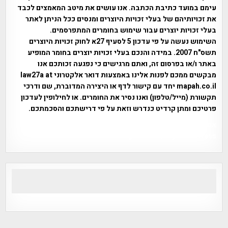
עימם במועד כתיבת הכתבה. אנו עושים את מיטב המאמצים לכבד
את זכויותיהם של בעלי זכויות היוצרים ומנסים ככל הניתן לאתר
בעלי זכויות יוצרים עבור שימוש בחומרים המתפרסמים.
השימוש נעשה על פי עדכון 5 לסעיף 27א לחוק זכויות היוצרים
תשס"ח 2007. במידה והנכם בעלי זכויות יוצרים בחומר המופיע
באתר ו/או בפרסום זה, ואתם מרגישים כי נפגעה זכותכם אנו
מבקשים ממכם לפנות אלינו באמצעות דואר אלקטרוני law27a at
mapah.co.il יחד עם קישור לדף או היצירה המדוברת, שם ודרכי
תקשורת (מייל/טלפון) ואנו נסיר את החומרים. או לחילופין לעדכון
פרטיכם ומתן קרדיט כנדרש וזאת על פי דרישתכם והסכמתכם.
אפי אליאן , היסטוריה על המפה , פרוייקט טיגארט , Efi Elian ,
Tegart Fort , tegart fortress