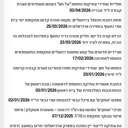
חוליית שודדי עתיקות נתפסו "על חם" כשהם משחיתים מערת
קבורה ליד טבריה
03/04/2026
תחת רחבת הכותל בירושלים: מקווה טהרה קדום מתקופת ימי בית
שני נחשף בחפירה ארכיאלוגית
25/03/2026
זה לא קורה כל יום: תליון מנורה נדיר נחשף בחפירות למרגלות הר
הבית, צפונית לעיר דוד
23/03/2026
שרידים חדשים של קטע מחומת ירושלים מתקופת החשמונאים
נחשפו לאחרונה
17/02/2026
נתפסו על חם: שודדי עתיקות חפרו והחריבו מערת קבורה קדומה
ליד חיטין
20/01/2026
כתובת אשורית עתיקה נחשפת לראשונה | מבט ראשון אל
ההתכתבות המלכותית של בית ראשון
03/01/2026
מפגש 'שחקים' עם מיכל גבאי להנצחת שני גבאי הי״ד
02/01/2026
חניכי 'שחקים' נפגשו עם רס"ר זיו ונונו – משטרת אשקלון | סיפור
אישי מבוקר מתקפת ה 7/10
07/12/2025
גת עתיקה לייצור יין נחנכה בפארק ארכיאולוגי חדש במושב זרחיה