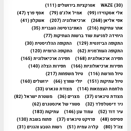
(30)
WAZE
אטרקציות בירושלים
(111)
אלי אסקוזידו
(99)
אמיל אלג'ם
(79)
אסף פרץ
(47)
אפי אליאן
(268)
ארכיאולוגיה
(207)
אשקלון
(41)
אתר עתיקות
(216)
האוניברסיטה העברית
(35)
היחידה למניעת שוד ברשות העתיקות
(77)
התקופה הביזנטית
(129)
התקופה ההלניסטית
(30)
התקופה העות'מנית
(62)
התקופה הרומית
(120)
חפירה ארכאולוגית
(168)
חפירה ארכיאולוגית
(165)
חפירות ארכיאולוגיות
(166)
חפירות הצלה
(140)
טיול מורשת
(116)
טיול משפחות
(217)
טיול עתיקות
(151)
יולי שוורץ
(66)
ירושלים
(160)
מלחמת העצמאות
(114)
מצודת טגארט
(33)
מצודת טיגארט
(37)
מצרים
(36)
משטרת ישראל
(82)
ניר דיסטלפלד
(32)
סטורי של אינסטגרם
(62)
עיר דוד
(52)
עמוד ענן
(146)
עתיקות
(183)
פסיפס
(48)
פרויקט טיגארט
(37)
פתוח בשבת
(130)
צה"ל
(80)
קלרה עמית
(51)
רשות הטבע והגנים
(31)