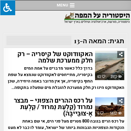
Ski
MENU
t
conten
תגית:
המאה ה-13
האקוודוקט של קיסריה – רק
חלק ממערכת שלמה
בדרך כלל כאשר מדברים על אמת המים
בקיסריה, מתייחסים לאקוודוקט שנמצא על שפת
63
3913
החוף בקיסריה, אך אין מדובר באמה היחידה, שכן
האקוודוקט הינו רק חלק ממערכת להובלת מים שפעלה בתקופה…
על רכס ההרים הצפוני – מבצר
נמרוד (קַלְעַת נַמרוּד / קַלְעַת
אֶ-צוּבֵּייבָּה)
6
5612
על רכס הרים בגובה 800 מטרים מעל פני הים, אי שם באחת
הנקודות הצפוניות הגבוהות ביותר של ישראל, עומד לו כבר לא מעט