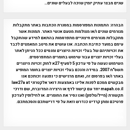
שנים מבצר עתיק יומין שזכה לבעלים שונים…
הבהרה:
התמונות המפורסמות במסגרת הכתבות באתר מתקבלות
מגורמים שונים ו/או מצולמות מטעם אנשי האתר. תמונות אשר
מתקבלות מגורמים חיצוניים מתפרסמות בהתאם למידע שהתקבל
עימם במועד כתיבת הכתבה. אנו עושים את מיטב המאמצים לכבד
את זכויותיהם של בעלי זכויות היוצרים ומנסים ככל הניתן לאתר
בעלי זכויות יוצרים עבור שימוש בחומרים המתפרסמים.
השימוש נעשה על פי עדכון 5 לסעיף 27א לחוק זכויות היוצרים
תשס"ח 2007. במידה והנכם בעלי זכויות יוצרים בחומר המופיע
באתר ו/או בפרסום זה, ואתם מרגישים כי נפגעה זכותכם אנו
מבקשים ממכם לפנות אלינו באמצעות דואר אלקטרוני law27a at
mapah.co.il יחד עם קישור לדף או היצירה המדוברת, שם ודרכי
תקשורת (מייל/טלפון) ואנו נסיר את החומרים. או לחילופין לעדכון
פרטיכם ומתן קרדיט כנדרש וזאת על פי דרישתכם והסכמתכם.
אפי אליאן , היסטוריה על המפה , פרוייקט טיגארט , Efi Elian ,
Tegart Fort , tegart fortress