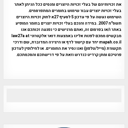
את זכויותיהם של בעלי זכויות היוצרים ומנסים ככל הניתן לאתר
בעלי זכויות יוצרים עבור שימוש בחומרים המתפרסמים.
השימוש נעשה על פי עדכון 5 לסעיף 27א לחוק זכויות היוצרים
תשס"ח 2007. במידה והנכם בעלי זכויות יוצרים בחומר המופיע
באתר ו/או בפרסום זה, ואתם מרגישים כי נפגעה זכותכם אנו
מבקשים ממכם לפנות אלינו באמצעות דואר אלקטרוני law27a at
mapah.co.il יחד עם קישור לדף או היצירה המדוברת, שם ודרכי
תקשורת (מייל/טלפון) ואנו נסיר את החומרים. או לחילופין לעדכון
פרטיכם ומתן קרדיט כנדרש וזאת על פי דרישתכם והסכמתכם.
אפי אליאן , היסטוריה על המפה , פרוייקט טיגארט , Efi Elian ,
Tegart Fort , tegart fortress