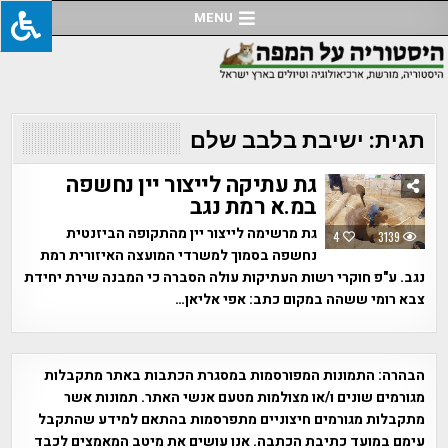
Ski
MENU
t
conten
תגית:
ישיבת בלבב שלם
גת עתיקה לייצור יין נחשפה
במ.א רמת נגב
גת מרשימה לייצור יין מהתקופה הביזנטית
4
3139
נחשפה בסמוך למשרדי המועצה האיזורית רמת
נגב. ע"פ חוקרי רשות העתיקות עולה הסברה כי המבנה שירת יחידת
צבא רומי ששהה במקום כתב: אפי אליאן…
הבהרה:
התמונות המפורסמות במסגרת הכתבות באתר מתקבלות
מגורמים שונים ו/או מצולמות מטעם אנשי האתר. תמונות אשר
מתקבלות מגורמים חיצוניים מתפרסמות בהתאם למידע שהתקבל
עימם במועד כתיבת הכתבה. אנו עושים את מיטב המאמצים לכבד