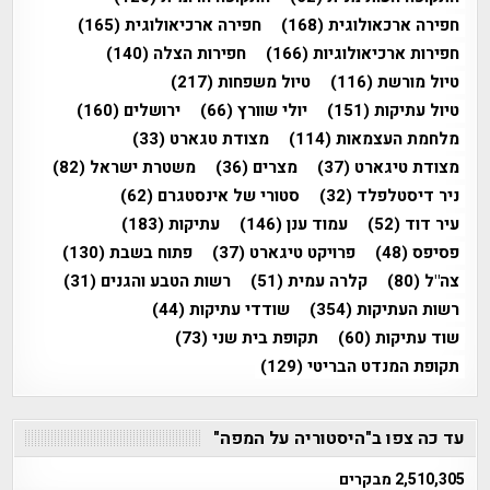
חפירה ארכאולוגית
(168)
חפירה ארכיאולוגית
(165)
חפירות ארכיאולוגיות
(166)
חפירות הצלה
(140)
טיול מורשת
(116)
טיול משפחות
(217)
טיול עתיקות
(151)
יולי שוורץ
(66)
ירושלים
(160)
מלחמת העצמאות
(114)
מצודת טגארט
(33)
מצודת טיגארט
(37)
מצרים
(36)
משטרת ישראל
(82)
ניר דיסטלפלד
(32)
סטורי של אינסטגרם
(62)
עיר דוד
(52)
עמוד ענן
(146)
עתיקות
(183)
פסיפס
(48)
פרויקט טיגארט
(37)
פתוח בשבת
(130)
צה"ל
(80)
קלרה עמית
(51)
רשות הטבע והגנים
(31)
רשות העתיקות
(354)
שודדי עתיקות
(44)
שוד עתיקות
(60)
תקופת בית שני
(73)
תקופת המנדט הבריטי
(129)
עד כה צפו ב"היסטוריה על המפה"
2,510,305 מבקרים