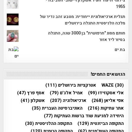
צילומי תיעוד העיר אשקלון ויישובי הסביבה -
1955
תגלית ארכיאולוגית ייחודית: מטבע זהב נדיר של
מלכה הלניסטית התגלה בירושלים
חותם מסוג "חרפושית" בן 3000 שנה, התגלה
בסיור ליד אזור
בת ים
הנושאים החמים!
(30)
WAZE
אטרקציות בירושלים
(111)
אלי אסקוזידו
(99)
אמיל אלג'ם
(79)
אסף פרץ
(47)
אפי אליאן
(268)
ארכיאולוגיה
(207)
אשקלון
(41)
אתר עתיקות
(216)
האוניברסיטה העברית
(35)
היחידה למניעת שוד ברשות העתיקות
(77)
התקופה הביזנטית
(129)
התקופה ההלניסטית
(30)
התקופה העות'מנית
(62)
התקופה הרומית
(120)