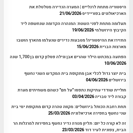
היסטוריה מתחת לרגליים | המערה הנדירה מטלטלת את
הארכיאולוגים בפוריידיס
21/06/2026
תעלומה מתחת לפני השטח: המנהרה הקדומה שנחשפה ליד
הקיבוץ הירושלמי
19/06/2026
החזירו את ההיסטוריה! מטבעות נדירים שנעלמו מהארץ הושבו
מארצות הברית
15/06/2026
הפתעה במכתש הילד שהרים אבן וגילה פסלון קדום בן 1,700 שנה
10/06/2026
בית יוצר גדול לכלי אבן מתקופת בית המקדש השני נחשף
בירושלים
04/06/2026
חוליית שודדי עתיקות נתפסו "על חם" כשהם משחיתים מערת
קבורה ליד טבריה
03/04/2026
תחת רחבת הכותל בירושלים: מקווה טהרה קדום מתקופת ימי בית
שני נחשף בחפירה ארכיאלוגית
25/03/2026
זה לא קורה כל יום: תליון מנורה נדיר נחשף בחפירות למרגלות הר
הבית, צפונית לעיר דוד
23/03/2026