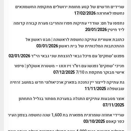
שרידים חדשים של קטע מחומת ירושלים מתקופת החשמונאים
נחשפו לאחרונה
17/02/2026
נתפסו על חם: שודדי עתיקות חפרו והחריבו מערת קבורה קדומה
ליד חיטין
20/01/2026
כתובת אשורית עתיקה נחשפת לראשונה | מבט ראשון אל
ההתכתבות המלכותית של בית ראשון
03/01/2026
מפגש 'שחקים' עם מיכל גבאי להנצחת שני גבאי הי״ד
02/01/2026
חניכי 'שחקים' נפגשו עם רס"ר זיו ונונו – משטרת אשקלון | סיפור
אישי מבוקר מתקפת ה 7/10
07/12/2025
גת עתיקה לייצור יין נחנכה בפארק ארכיאולוגי חדש במושב זרחיה
שבשפלה
11/11/2025
אוצר מטבעות עתיקים התגלה במערכת מסתור בגליל התחתון
07/11/2025
שרידי אחוזה שומרונית מפוארת בת 1,600 שנה נחשפה בצפון העיר
כפר קאסם
03/10/2025