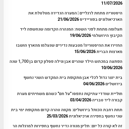
11/07/2026
היסטוריה מתחת לרגליים | המערה הנדירה מטלטלת את
הארכיאולוגים בפוריידיס
21/06/2026
תעלומה מתחת לפני השטח: המנהרה הקדומה שנחשפה ליד
הקיבוץ הירושלמי
19/06/2026
החזירו את ההיסטוריה! מטבעות נדירים שנעלמו מהארץ הושבו
מארצות הברית
15/06/2026
הפתעה במכתש הילד שהרים אבן וגילה פסלון קדום בן 1,700 שנה
10/06/2026
בית יוצר גדול לכלי אבן מתקופת בית המקדש השני נחשף
בירושלים
04/06/2026
חוליית שודדי עתיקות נתפסו "על חם" כשהם משחיתים מערת
קבורה ליד טבריה
03/04/2026
תחת רחבת הכותל בירושלים: מקווה טהרה קדום מתקופת ימי בית
שני נחשף בחפירה ארכיאלוגית
25/03/2026
זה לא קורה כל יום: תליון מנורה נדיר נחשף בחפירות למרגלות הר