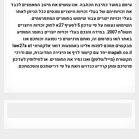
עימם במועד כתיבת הכתבה. אנו עושים את מיטב המאמצים לכבד
את זכויותיהם של בעלי זכויות היוצרים ומנסים ככל הניתן לאתר
בעלי זכויות יוצרים עבור שימוש בחומרים המתפרסמים.
השימוש נעשה על פי עדכון 5 לסעיף 27א לחוק זכויות היוצרים
תשס"ח 2007. במידה והנכם בעלי זכויות יוצרים בחומר המופיע
באתר ו/או בפרסום זה, ואתם מרגישים כי נפגעה זכותכם אנו
מבקשים ממכם לפנות אלינו באמצעות דואר אלקטרוני law27a at
mapah.co.il יחד עם קישור לדף או היצירה המדוברת, שם ודרכי
תקשורת (מייל/טלפון) ואנו נסיר את החומרים. או לחילופין לעדכון
פרטיכם ומתן קרדיט כנדרש וזאת על פי דרישתכם והסכמתכם.
אפי אליאן , היסטוריה על המפה , פרוייקט טיגארט , Efi Elian ,
Tegart Fort , tegart fortress