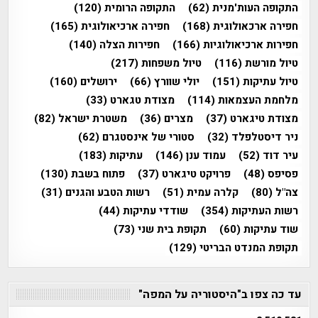
התקופה העות'מנית
(62)
התקופה הרומית
(120)
חפירה ארכאולוגית
(168)
חפירה ארכיאולוגית
(165)
חפירות ארכיאולוגיות
(166)
חפירות הצלה
(140)
טיול מורשת
(116)
טיול משפחות
(217)
טיול עתיקות
(151)
יולי שוורץ
(66)
ירושלים
(160)
מלחמת העצמאות
(114)
מצודת טגארט
(33)
מצודת טיגארט
(37)
מצרים
(36)
משטרת ישראל
(82)
ניר דיסטלפלד
(32)
סטורי של אינסטגרם
(62)
עיר דוד
(52)
עמוד ענן
(146)
עתיקות
(183)
פסיפס
(48)
פרויקט טיגארט
(37)
פתוח בשבת
(130)
צה"ל
(80)
קלרה עמית
(51)
רשות הטבע והגנים
(31)
רשות העתיקות
(354)
שודדי עתיקות
(44)
שוד עתיקות
(60)
תקופת בית שני
(73)
תקופת המנדט הבריטי
(129)
עד כה צפו ב"היסטוריה על המפה"