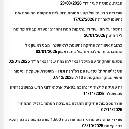
הבית, צפונית לעיר דוד
23/03/2026
שרידים חדשים של קטע מחומת ירושלים מתקופת החשמונאים
נחשפו לאחרונה
17/02/2026
נתפסו על חם: שודדי עתיקות חפרו והחריבו מערת קבורה קדומה
ליד חיטין
20/01/2026
כתובת אשורית עתיקה נחשפת לראשונה | מבט ראשון אל
ההתכתבות המלכותית של בית ראשון
03/01/2026
מפגש 'שחקים' עם מיכל גבאי להנצחת שני גבאי הי״ד
02/01/2026
חניכי 'שחקים' נפגשו עם רס"ר זיו ונונו – משטרת אשקלון | סיפור
אישי מבוקר מתקפת ה 7/10
07/12/2025
גת עתיקה לייצור יין נחנכה בפארק ארכיאולוגי חדש במושב זרחיה
שבשפלה
11/11/2025
אוצר מטבעות עתיקים התגלה במערכת מסתור בגליל התחתון
07/11/2025
שרידי אחוזה שומרונית מפוארת בת 1,600 שנה נחשפה בצפון העיר
כפר קאסם
03/10/2025