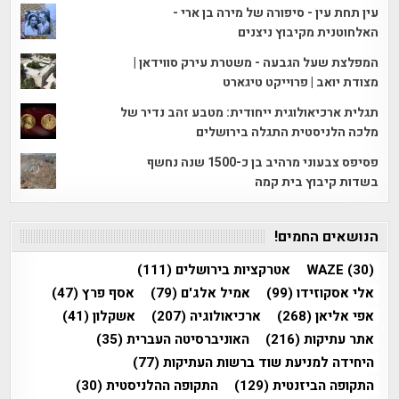
עין תחת עין - סיפורה של מירה בן ארי -
האלחוטנית מקיבוץ ניצנים
המפלצת שעל הגבעה - משטרת עירק סווידאן |
מצודת יואב | פרוייקט טיגארט
תגלית ארכיאולוגית ייחודית: מטבע זהב נדיר של
מלכה הלניסטית התגלה בירושלים
פסיפס צבעוני מרהיב בן כ-1500 שנה נחשף
בשדות קיבוץ בית קמה
הנושאים החמים!
(30)
WAZE
אטרקציות בירושלים
(111)
אלי אסקוזידו
(99)
אמיל אלג'ם
(79)
אסף פרץ
(47)
אפי אליאן
(268)
ארכיאולוגיה
(207)
אשקלון
(41)
אתר עתיקות
(216)
האוניברסיטה העברית
(35)
היחידה למניעת שוד ברשות העתיקות
(77)
התקופה הביזנטית
(129)
התקופה ההלניסטית
(30)