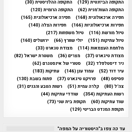
התקופה הביזנטית
(129)
התקופה ההלניסטית
(30)
התקופה העות'מנית
(62)
התקופה הרומית
(120)
חפירה ארכאולוגית
(168)
חפירה ארכיאולוגית
(165)
חפירות ארכיאולוגיות
(166)
חפירות הצלה
(140)
טיול מורשת
(116)
טיול משפחות
(217)
טיול עתיקות
(151)
יולי שוורץ
(66)
ירושלים
(160)
מלחמת העצמאות
(114)
מצודת טגארט
(33)
מצודת טיגארט
(37)
מצרים
(36)
משטרת ישראל
(82)
ניר דיסטלפלד
(32)
סטורי של אינסטגרם
(62)
עיר דוד
(52)
עמוד ענן
(146)
עתיקות
(183)
פסיפס
(48)
פרויקט טיגארט
(37)
פתוח בשבת
(130)
צה"ל
(80)
קלרה עמית
(51)
רשות הטבע והגנים
(31)
רשות העתיקות
(354)
שודדי עתיקות
(44)
שוד עתיקות
(60)
תקופת בית שני
(73)
תקופת המנדט הבריטי
(129)
עד כה צפו ב"היסטוריה על המפה"