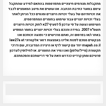
מתקבלות מגורמים חיצוניים מתפרסמות בהתאם למידע שהתקבל
עימם במועד כתיבת הכתבה. אנו עושים את מיטב המאמצים לכבד
את זכויותיהם של בעלי זכויות היוצרים ומנסים ככל הניתן לאתר
בעלי זכויות יוצרים עבור שימוש בחומרים המתפרסמים.
השימוש נעשה על פי עדכון 5 לסעיף 27א לחוק זכויות היוצרים
תשס"ח 2007. במידה והנכם בעלי זכויות יוצרים בחומר המופיע
באתר ו/או בפרסום זה, ואתם מרגישים כי נפגעה זכותכם אנו
מבקשים ממכם לפנות אלינו באמצעות דואר אלקטרוני law27a at
mapah.co.il יחד עם קישור לדף או היצירה המדוברת, שם ודרכי
תקשורת (מייל/טלפון) ואנו נסיר את החומרים. או לחילופין לעדכון
פרטיכם ומתן קרדיט כנדרש וזאת על פי דרישתכם והסכמתכם.
אפי אליאן , היסטוריה על המפה , פרוייקט טיגארט , Efi Elian ,
Tegart Fort , tegart fortress