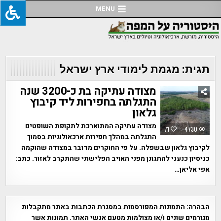
Ski
MENU
t
conten
תגית:
מגמת לימודי ארץ ישראל
מצודה עתיקה בת כ-3200 שנה
התגלתה בחפירות ליד קיבוץ
גלאון
מצודה עתיקה המתוארכת לתקופת השופטים
71
4730
התגלתה במהלך חפירות ארכאולוגיות בסמוך
לקיבוץ גלאון שבשפלה. על פי החוקרים מדובר במצודה שהוקמה
כניסיון כנעני להתגונן מפני האויב הפלישתי שהתקרב לאזור. כתב:
אפי אליאן…
הבהרה:
התמונות המפורסמות במסגרת הכתבות באתר מתקבלות
מגורמים שונים ו/או מצולמות מטעם אנשי האתר. תמונות אשר