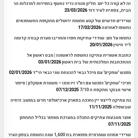
זה לא קורה כל יום: תליון מנורה נדיר נחשף בחפירות למרגלות הר
הבית, צפונית לעיר דוד
23/03/2026
שרידים חדשים של קטע מחומת ירושלים מתקופת החשמונאים
נחשפו לאחרונה
17/02/2026
נתפסו על חם: שודדי עתיקות חפרו והחריבו מערת קבורה קדומה
ליד חיטין
20/01/2026
כתובת אשורית עתיקה נחשפת לראשונה | מבט ראשון אל
ההתכתבות המלכותית של בית ראשון
03/01/2026
מפגש 'שחקים' עם מיכל גבאי להנצחת שני גבאי הי״ד
02/01/2026
חניכי 'שחקים' נפגשו עם רס"ר זיו ונונו – משטרת אשקלון | סיפור
אישי מבוקר מתקפת ה 7/10
07/12/2025
גת עתיקה לייצור יין נחנכה בפארק ארכיאולוגי חדש במושב זרחיה
שבשפלה
11/11/2025
אוצר מטבעות עתיקים התגלה במערכת מסתור בגליל התחתון
07/11/2025
שרידי אחוזה שומרונית מפוארת בת 1,600 שנה נחשפה בצפון העיר