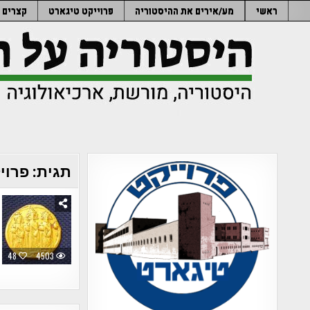
Ski
ראשי
מע/אירים את ההיסטוריה
פרוייקט טיגארט
קצרים
t
conten
תגית:
פרויק
48
4503