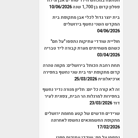
הפתעה במכתש הילד שהרים אבן וגילה
פסלון קדום בן 1,700 שנה
10/06/2026
בית יוצר גדול לכלי אבן מתקופת בית
המקדש השני נחשף בירושלים
04/06/2026
חוליית שודדי עתיקות נתפסו "על חם"
כשהם משחיתים מערת קבורה ליד טבריה
03/04/2026
תחת רחבת הכותל בירושלים: מקווה טהרה
קדום מתקופת ימי בית שני נחשף בחפירה
ארכיאלוגית
25/03/2026
זה לא קורה כל יום: תליון מנורה נדיר נחשף
בחפירות למרגלות הר הבית, צפונית לעיר
דוד
23/03/2026
שרידים חדשים של קטע מחומת ירושלים
מתקופת החשמונאים נחשפו לאחרונה
17/02/2026
נתפסו על חם: שודדי עתיקות חפרו