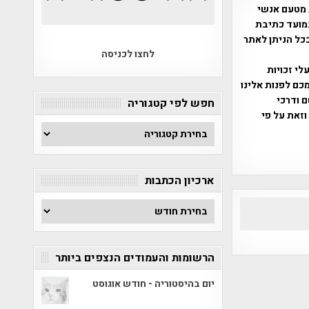
 מטעם אנשי
מועד כתיבת
ככל הניתן לאתר
לחצו לכניסה
שס"ח 2007. במידה והנכם בעלי זכויות
כם לפנות אלינו
ברת, שם ודרכי
חפש לפי קטגוריה
וזאת על פי
חפש
לפי
קטגוריה
ארכיון הכתבות
ארכיון
הכתבות
הרשומות והעמודים הנצפים ביותר
יום בהיסטוריה - חודש אוגוסט