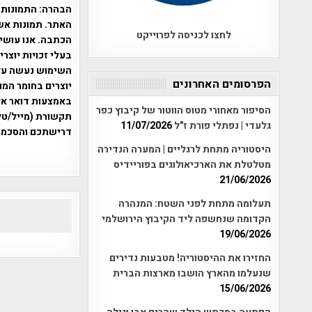
הבהרה:
התמונות 
האתר. תמונות אש
לחצו לכניסה לפרוייקט
הכתבה. אנו עושים
בעלי זכויות יוצר
הפרסומים האחרונים
יוצרים בחומר המו
הסיפור מאחורי מטוס הווטור של קיבוץ כפר
תקשורת (מייל/טלפ
גלעדי | נפתלי פורת ז"ל
11/07/2026
דרישתכם והסכמת
היסטוריה מתחת לרגליים | המערה הנדירה
אפי אליאן , היסטוריה על המפה , 
מטלטלת את הארכיאולוגים בפוריידיס
21/06/2026
תעלומה מתחת לפני השטח: המנהרה
הקדומה שנחשפה ליד הקיבוץ הירושלמי
19/06/2026
החזירו את ההיסטוריה! מטבעות נדירים
שנעלמו מהארץ הושבו מארצות הברית
15/06/2026