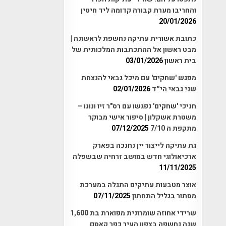
והחריבו מערת קבורה קדומה ליד חיטין
20/01/2026
כתובת אשורית עתיקה נחשפת לראשונה |
מבט ראשון אל ההתכתבות המלכותית של
בית ראשון
03/01/2026
מפגש 'שחקים' עם מיכל גבאי להנצחת
שני גבאי הי״ד
02/01/2026
חניכי 'שחקים' נפגשו עם רס"ר זיו ונונו –
משטרת אשקלון | סיפור אישי מבוקר
מתקפת ה 7/10
07/12/2025
גת עתיקה לייצור יין נחנכה בפארק
ארכיאולוגי חדש במושב זרחיה שבשפלה
11/11/2025
אוצר מטבעות עתיקים התגלה במערכת
מסתור בגליל התחתון
07/11/2025
שרידי אחוזה שומרונית מפוארת בת 1,600
שנה נחשפה בצפון העיר כפר קאסם