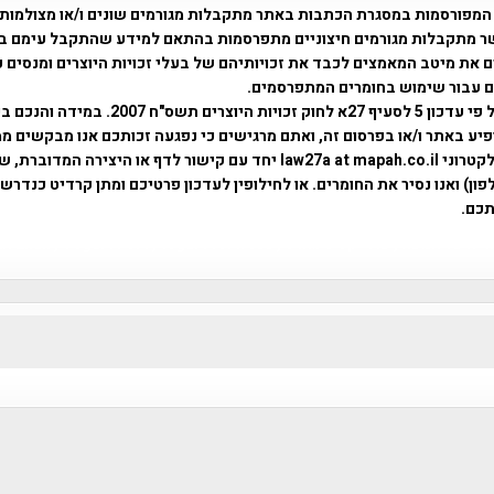
המפורסמות במסגרת הכתבות באתר מתקבלות מגורמים שונים ו/או מצולמות
ר מתקבלות מגורמים חיצוניים מתפרסמות בהתאם למידע שהתקבל עימם ב
 את מיטב המאמצים לכבד את זכויותיהם של בעלי זכויות היוצרים ומנסים 
ים עבור שימוש בחומרים המתפרסמים.
השימוש נעשה על פי עדכון 5 לסעיף 27א לחוק זכויות היוצרים ת
פיע באתר ו/או בפרסום זה, ואתם מרגישים כי נפגעה זכותכם אנו מבקשים ממ
באמצעות דואר אלקטרוני law27a at mapah.co.il יחד עם קישור לדף או היצירה המדו
ון) ואנו נסיר את החומרים. או לחילופין לעדכון פרטיכם ומתן קרדיט כנדרש 
כם.
פרוייקט טיגארט , Efi Elian , Tegart Fort , tegart fortress