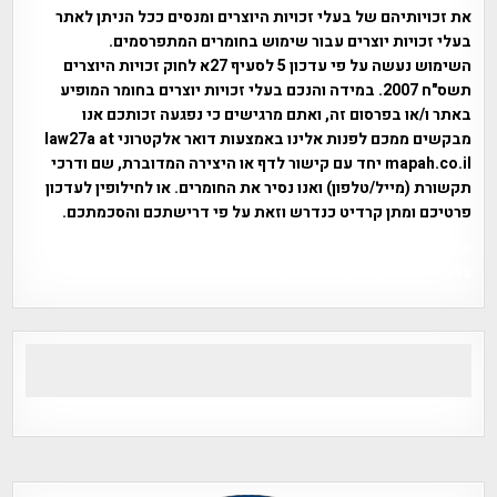
את זכויותיהם של בעלי זכויות היוצרים ומנסים ככל הניתן לאתר
בעלי זכויות יוצרים עבור שימוש בחומרים המתפרסמים.
השימוש נעשה על פי עדכון 5 לסעיף 27א לחוק זכויות היוצרים
תשס"ח 2007. במידה והנכם בעלי זכויות יוצרים בחומר המופיע
באתר ו/או בפרסום זה, ואתם מרגישים כי נפגעה זכותכם אנו
מבקשים ממכם לפנות אלינו באמצעות דואר אלקטרוני law27a at
mapah.co.il יחד עם קישור לדף או היצירה המדוברת, שם ודרכי
תקשורת (מייל/טלפון) ואנו נסיר את החומרים. או לחילופין לעדכון
פרטיכם ומתן קרדיט כנדרש וזאת על פי דרישתכם והסכמתכם.
אפי אליאן , היסטוריה על המפה , פרוייקט טיגארט , Efi Elian ,
Tegart Fort , tegart fortress