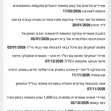
שרידים חדשים של קטע מחומת ירושלים מתקופת החשמונאים
נחשפו לאחרונה
17/02/2026
נתפסו על חם: שודדי עתיקות חפרו והחריבו מערת קבורה קדומה
ליד חיטין
20/01/2026
כתובת אשורית עתיקה נחשפת לראשונה | מבט ראשון אל
ההתכתבות המלכותית של בית ראשון
03/01/2026
מפגש 'שחקים' עם מיכל גבאי להנצחת שני גבאי הי״ד
02/01/2026
חניכי 'שחקים' נפגשו עם רס"ר זיו ונונו – משטרת אשקלון | סיפור
אישי מבוקר מתקפת ה 7/10
07/12/2025
גת עתיקה לייצור יין נחנכה בפארק ארכיאולוגי חדש במושב זרחיה
שבשפלה
11/11/2025
אוצר מטבעות עתיקים התגלה במערכת מסתור בגליל התחתון
07/11/2025
שרידי אחוזה שומרונית מפוארת בת 1,600 שנה נחשפה בצפון העיר
כפר קאסם
03/10/2025