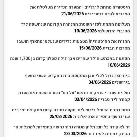
היסטוריה מתחת לרגליים | המערה הנדירה מטלטלת את
הארכיאולוגים בפוריידיס
21/06/2026
תעלומה מתחת לפני השטח: המנהרה הקדומה שנחשפה ליד
הקיבוץ הירושלמי
19/06/2026
החזירו את ההיסטוריה! מטבעות נדירים שנעלמו מהארץ הושבו
מארצות הברית
15/06/2026
הפתעה במכתש הילד שהרים אבן וגילה פסלון קדום בן 1,700 שנה
10/06/2026
בית יוצר גדול לכלי אבן מתקופת בית המקדש השני נחשף
בירושלים
04/06/2026
חוליית שודדי עתיקות נתפסו "על חם" כשהם משחיתים מערת
קבורה ליד טבריה
03/04/2026
תחת רחבת הכותל בירושלים: מקווה טהרה קדום מתקופת ימי בית
שני נחשף בחפירה ארכיאלוגית
25/03/2026
זה לא קורה כל יום: תליון מנורה נדיר נחשף בחפירות למרגלות הר
הבית, צפונית לעיר דוד
23/03/2026