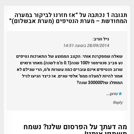
תגובה 1 נכתבה על “
אז חזרנו לביקור במערה
המחודשת – מערת הנטיפים (מערת אבשלום)
”
גיל
הגיב:
28/09/2014 בשעה 14:51
שאלה שמסקרנת אותי. הקצב הממוצע של התארכות נטיפים
נע סביב סנטימטר ל100 שנה(0.1 מ'מ לשנה).מאחר ורואים
שרוב הנטיפים אינם עוברים כמה עשרות ס'מ, הרי שגילם לא
אמור להיות למעלה ממס' אלפי שנים. אז כיצד הגיעו לגיל
המופלג של300000 שנה?
טוען...
Reply
מה דעתך על הפרסום שלנו? נשמח