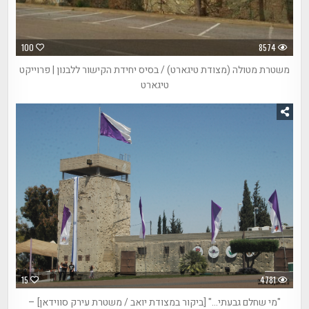
100
8574
משטרת מטולה (מצודת טיגארט) / בסיס יחידת הקישור ללבנון | פרוייקט
טיגארט
15
4781
"מי שחלם גבעתי…" [ביקור במצודת יואב / משטרת עירק סווידאן] –