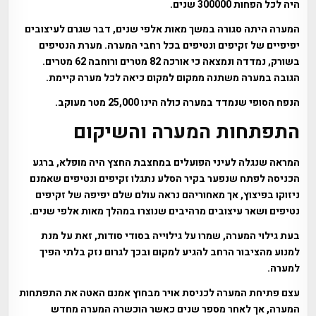
היה לכל הפחות 300000 שנים.
המערה היתה סגורה במשך מאות אלפי שנים, דבר שגרם לעיצובים
יפיפיים של זקיפים ונטיפים בכל רחבי המערה. מערת הנטיפים
בשורק, נמדדה ונמצאה כי אורכה 82 מטרים ורוחבה 62 מטרים.
הגובה במערה משתנה ממקום למקום כיאה לכל מערה קיימת.
הנפח הסופי שנמדד במערה כולה הינו 25,000 מטר מעוקב.
התפתחות המערה והשיקום
המראה שנגלה לעיני הפועלים במחצבת החצץ היה מופלא, ברגע
הכניסה לפתח שנפער בקיר הסלע נתגלו זקיפים ונטיפים שאמנם
ניזוקו בפיצוץ, אך מאחוריהם נראה עולם שלם יפיפה של זקיפים
נטיפים ושאר עיצובים מרהיבים שנוצרו במהלך מאות אלפי שנים.
בעת גילוי המערה, שמרו על גילוייה בסודי סודות, זאת על מנת
למנוע מהציבור הרחב להגיע למקום ובכך לגרום נזק בלתי הפיך
למערה.
עצם פתיחת המערה לכניסת אויר מבחוץ אמנם האטה את התפתחות
המערה, אך לאחר מספר שנים כאשר הוכשרה המערה מחדש