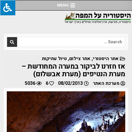
Ski
MENU
t
conten
Search
for:
POSTED
אתר היסטורי
,
אתר צילום
,
טיול עתיקות
IN
אז חזרנו לביקור במערה המחודשת –
מערת הנטיפים (מערת אבשלום)
מערכת האתר
08/02/2013
6
5036