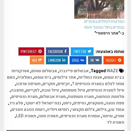
המלצות לטיולים באתרים
נבחרים בחול המועד פסח
ב-"אתר היסטורי"
שתפו באמצעות:
PINTEREST
FACEBOOK
TWITTER
MIX
LINKEDIN
DIGG
VK
REDDIT
Tagged
WAZE
,
אבשלום פיינברג
,
אבשלום שוהם
,
אטרקציות
בבית שמש
,
אצות כחוליות
,
אתר צילומים
,
בית שמש
,
גאולוגיה
,
האם
מותר לצלם במערת הנטיפים ?
,
זקיפים
,
חוקרים
,
חשיפה ארוכה
,
טיול למערת הנטיפים
,
טיול משפחות
,
טיול שבת
,
לוקיישן
,
מחצבה
,
מלחמת ההתשה
,
מערה משופצת
,
מערת אבשלום
,
מערת הנטיפים
,
מפת הגעה
,
משקעים
,
נטיפים
,
ניווט
,
נצח ישראל לא ישקר
,
סלע גיר
,
עמוד ענן
,
צילום
,
צילום מקצועי
,
רומיאו ויוליה
,
רשות הטבע והגנים
,
שורק
,
שימור
,
שמורת מערת הנטיפים
,
תאורה חמה
,
תאורת LED
,
תאורת לד