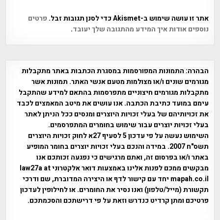
אתר זו עושה שימוש ב-Akismet כדי לסנן תגובות זבל.
פרטים
נוספים אודות איך המידע מהתגובה שלך יעובד
.
הבהרה:
התמונות המפורסמות במסגרת הכתבות באתר מתקבלות
מגורמים שונים ו/או מצולמות מטעם אנשי האתר. תמונות אשר
מתקבלות מגורמים חיצוניים מתפרסמות בהתאם למידע שהתקבל
עימם במועד כתיבת הכתבה. אנו עושים את מיטב המאמצים לכבד
את זכויותיהם של בעלי זכויות היוצרים ומנסים ככל הניתן לאתר
בעלי זכויות יוצרים עבור שימוש בחומרים המתפרסמים.
השימוש נעשה על פי עדכון 5 לסעיף 27א לחוק זכויות היוצרים
תשס"ח 2007. במידה והנכם בעלי זכויות יוצרים בחומר המופיע
באתר ו/או בפרסום זה, ואתם מרגישים כי נפגעה זכותכם אנו
מבקשים ממכם לפנות אלינו באמצעות דואר אלקטרוני law27a at
mapah.co.il יחד עם קישור לדף או היצירה המדוברת, שם ודרכי
תקשורת (מייל/טלפון) ואנו נסיר את החומרים. או לחילופין לעדכון
פרטיכם ומתן קרדיט כנדרש וזאת על פי דרישתכם והסכמתכם.
אפי אליאן , היסטוריה על המפה , פרוייקט טיגארט , Efi Elian ,