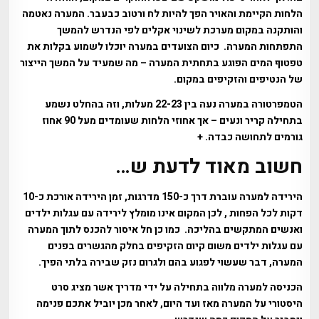
הלחות הקיימת והאויר הפך להיות לח ורטוב כבעבר. המערה נאטמה
והותקנה במקום מערכת לשינוי אקלים לפי הנדרש להמשך
התפתחות המערה. כיום הצועדים במערה יוכלו לשמוע בקלות את
טפטוף המים הפוגע בתחתית המערה – מה שמעיד על המשך הייצור
של הנטיפים והזקיפים במקום.
הטמפרטורה במערה נעה בין 22-23 מעלות, וזה בהחלט נשמע
בתחילה קריר ונעים – אך אחוזי הלחות שעומדים מעל 90 אחוז
גורמים לתחושה כבדה. +
חשוב מאוד לדעת ש…
הירידה למערה עוברת דרך כ-150 מדרגות, זמן הירידה אורכת כ-10
דקות לכל הפחות , לכן המקום אינו מומלץ לירידה עם עגלות ילדים
ואנשים המתקשים בהליכה. כמו כן חל איסור להכנס לתוך המערה
עם עגלות ילדים משום קיום הזקיפים בחלק מהגשרים בפנים
המערה, דבר שעשוי לפגוע בהם ולגרום נזק שבירה בלתי הפיך.
הכניסה למערה מלווה בתחילה על ידי מדריך אשר מציג סרט
היסטורי על המערה מאז ועד היום, לאחר מכן יוביל אתכם פנימה