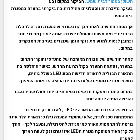
השוכן בסמוך לבית שמש.
הביקור במקום נבע
בעיקר מזיכרונות נוסטלגיים מהילדות בה ביקרתי במערה במסגרת
בית הספר.
אך מספר חודשים לאחר מכן התבשרתי שהמערה נסגרה לקבלת
מבקרים – זאת משום שהוחלט לשדרג אותה לעידן מודרני יותר
וכמובן לנסות למנוע את נזקי הזמן שנוצרים בעקבות המבקרים
במקום.
לאחר חודשים של עבודה מאומצת של מהנדסי וחוקרי התחום
במערה, נפתחה המערה בקול תרועה מחדש, כאשר הוחלפה בה
התאורה הבנלית לתאורה חדישה מסוג LED בשלל גוונים,
נחשפו אזורים נוספים שלא היו בזוית הראיה עד אותו השיפוץ.
במקום הותקנו מעקות חדשים ובטיחותיים יותר מאלו שהיו בעבר
והגישה הפכה לנוחה יותר.
הדגש על העברת סוג התאורה ל-LED , לא נבע רק מבחינת
התפתחות טכנולוגית, אלא שחוקרי המערה גילו כי תאורת הלד אינה
גורמת להתחממות האויר כמו מנורת להט רגילה, ומעבר לכך – אורך
גל קרן האור המופקת מנורת הLED אינו גורם נזק לטווח הארוך
למערה.