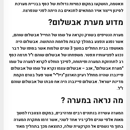
ונאטמה, הושקעו במקום כמויות גדולות של כסף בבניית מערכת
לסינון וייצור אויר המתאים לתנאים בה היתה לפני שנפרצה.
מדוע מערת אבשלום?
מערת הנטיפים בשורק נקראה על שמו של החייל אבשלום שוהם,
אשר נפגע ונפצע במהלך קרבות מלחמת ההתשה. אבשלום היה
מאושפז בבית החולים במשך 3 שנים שלמות אשר בסופו של דבר
נכנע לפציעותיו ונפטר. משפחתו של אבשלום שוהם ז"ל תרמה כסף
רב לתחזוקת המערה ופיתוחה, לפיכך הוחלט לקרוא למערה על שמו
"מערת אבשלום", אגב – אבשלום עצמו נקרא על שמו של אבשלום
פיינברג שהיה מחולל רעיון הארגון "ניל"י" אשר פעל בטרם הקמת
מדינת ישראל. אבשלום פיינברג היה אח סבתו של אבשלום שוהם
ז"ל.
מה נראה במערה ?
המערה עשירה בנתונים רבים ומרהיבים, במקום הצטברו למשך
מאות אלפי שנים חלקי גיר אחד לשני, אשר זרמו מתקרת המערה
בתוך מי גשמים אל הקרקעית שלה, כתוצאה מכך בתהליך מאוד