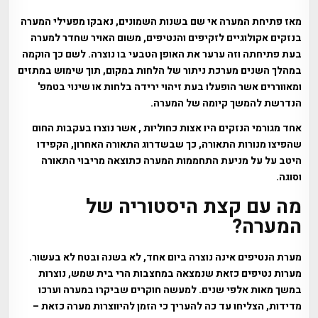
מאז פתיחת המערה אי שם בשנות השמונים, נאבקו מפעילי המערה
בנזקים אקולוגיים לזקיפים והנטיפים, משום האויר שחדר למערה
בעת פתיחתה וזה ערער את האופן הטבעי בו נוצרה. לשם כך הוקמה
במהלך השנים מערכת ניתור של הלחות במקום, תוך שימוש במתזים
ומאווררים אשר הופעלו בעת זיהוי ירידה בלחות או שינוי בטמפ'
הנדרשת להמשך קיומה של המערה.
אחד מגורמי הנזקים היו אצות כחוליות , אשר נוצרו בעקבות החום
שהפיצו מנורות התאורה, כך שבשדרוג התאורה האחרון, הקפידו
היטב על על מניעת התחממות המערה כתוצאה מריבוי התאורה
וסוגה.
מה עם קצת היסטוריה של
המערה?
מערת הנטיפים אינה נוצרה ביום אחד, לא בשנה ובטח לא בעשור.
מערות נטיפים כזאת שנמצאה במחצבות הרי בית שמש, נוצרות
במשך מאות אלפי שנים. למעשה חוקרים שביקרו במערה וערכו
מדידות, הצליחו עד כה להעריך כי הזמן להיווצרות מערה כזאת –