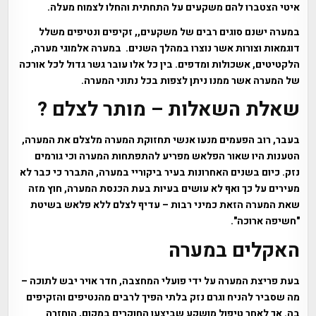
איטי הצטברו להם משקעים על התחתית והחלו לצמוח מעלה.
במערה ישנם סוגים רבים של משקעים,, זקיפים ונטיפים משלל
דוגמאות וצורות אשר נוצרו במהלך השנים. במערה אלמוגי מערה,
הלקטיטים, אשכולות ומדפים. בין כל אלו עובר גשר גדול לכל אורכה
של המערה אשר ממנו ניתן לצפות בכל נתוני המערה.
שאלת השאלות – מותר לצלם ?
בעבר, רוב הפעמים מנעו אנשי תחזוקת המערה מלצלם את המערה,
הטענות היו שאור הפלאש מפריע להתפתחות המערה וכי גורמים
נזק. כיום בשנים האחרונות בעיר ביקוריי במערה, התברר כי כבר לא
מעירים על כך ואף לא עושים בעיות בעת הכנסת המערה, חוץ מזה
שאת המערה הזאת כמיני רבות – עדיף לצלם ללא פלאש בשיטת
"חשיפה ארוכה".
האקלים במערה
בעת פריצת המערה על ידי פועלי המחצבה, חדר אויר יבש לתוכה –
מה שסביר להניח וגרם נזק בלתי הפיך לרבים מהנטיפים והזקיפים
בה. אך לאחר טיפול מושקע שביצעו החוקרים במקום, הוחזרה