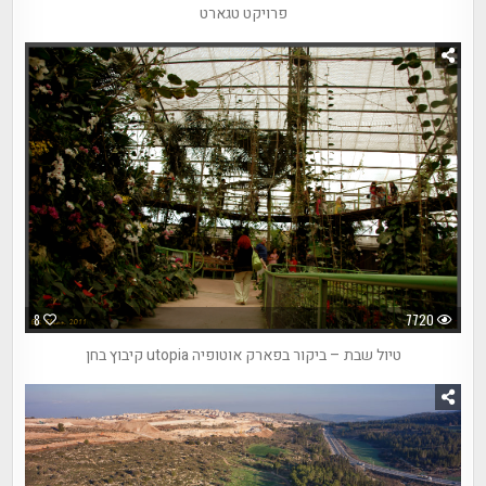
פרויקט טגארט
8
7720
טיול שבת – ביקור בפארק אוטופיה utopia קיבוץ בחן