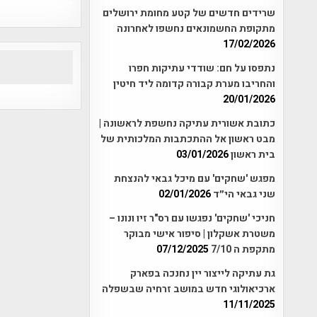
אפי אליאן , היסטוריה על המפה , 
שרידים חדשים של קטע מחומת ירושלים
מתקופת החשמונאים נחשפו לאחרונה
17/02/2026
נתפסו על חם: שודדי עתיקות חפרו
והחריבו מערת קבורה קדומה ליד חיטין
20/01/2026
כתובת אשורית עתיקה נחשפת לראשונה |
מבט ראשון אל ההתכתבות המלכותית של
בית ראשון
03/01/2026
מפגש 'שחקים' עם מיכל גבאי להנצחת
שני גבאי הי״ד
02/01/2026
חניכי 'שחקים' נפגשו עם רס"ר זיו ונונו –
משטרת אשקלון | סיפור אישי מבוקר
מתקפת ה 7/10
07/12/2025
גת עתיקה לייצור יין נחנכה בפארק
ארכיאולוגי חדש במושב זרחיה שבשפלה
11/11/2025