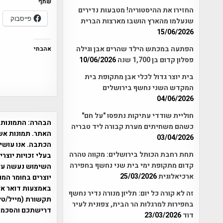
שתף
החזירו את ההיסטוריה! מטבעות נדירים
פייסבוק
שנעלמו מהארץ הושבו מארצות הברית
15/06/2026
הפתעה במכתש הילד שהרים אבן וגילה
אהבתי
פסלון קדום בן 1,700 שנה
10/06/2026
בית יוצר גדול לכלי אבן מתקופת בית
המקדש השני נחשף בירושלים
04/06/2026
חוליית שודדי עתיקות נתפסו "על חם"
הבהרה:
התמונות 
כשהם משחיתים מערת קבורה ליד טבריה
האתר. תמונות אש
03/04/2026
הכתבה. אנו עושים
תחת רחבת הכותל בירושלים: מקווה טהרה
בעלי זכויות יוצר
קדום מתקופת ימי בית שני נחשף בחפירה
ארכיאלוגית
25/03/2026
יוצרים בחומר המו
זה לא קורה כל יום: תליון מנורה נדיר נחשף
תקשורת (מייל/טלפ
בחפירות למרגלות הר הבית, צפונית לעיר
דרישתכם והסכמת
דוד
23/03/2026