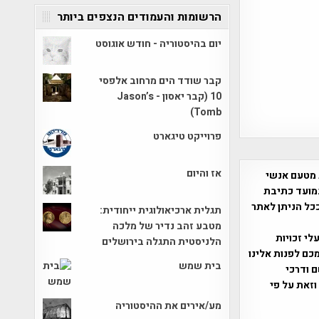
הרשומות והעמודים הנצפים ביותר
יום בהיסטוריה - חודש אוגוסט
קבר שודד הים מרחוב אלפסי
10 (קבר יאסון - Jason’s
Tomb)
פרוייקט טיגארט
אז והיום
 מטעם אנשי
מועד כתיבת
ככל הניתן לאתר
תגלית ארכיאולוגית ייחודית:
מטבע זהב נדיר של מלכה
שס"ח 2007. במידה והנכם בעלי זכויות
הלניסטית התגלה בירושלים
כם לפנות אלינו
בית שמש
ברת, שם ודרכי
וזאת על פי
מע/אירים את ההיסטוריה