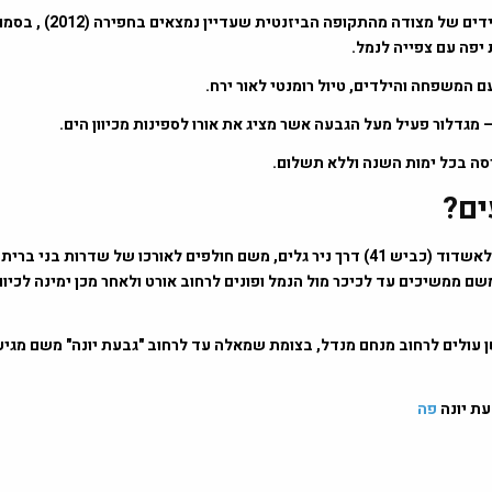
במקום התגלו שרידים של מצודה מהתקו
 יפה עם צפייה לנמל.
 המשפחה והילדים, טיול רומנטי לאור ירח.
מגדלור פעיל מעל הגבעה אשר מציג את אורו לספינות מכיוון הים.
סה בכל ימות השנה וללא תשלום.
ים?
הכניסה הצפונית לאשדוד (כביש 41) דרך ניר גלים, משם חולפים לאורכו של שדרות בנ
משם ממשיכים עד לכיכר מול הנמל ופונים לרחוב אורט ולאחר מכן ימינה לכיוו
ן עולים לרחוב מנחם מנדל, בצומת שמאלה עד לרחוב "גבעת יונה" משם מגיעי
ת יונה
פה