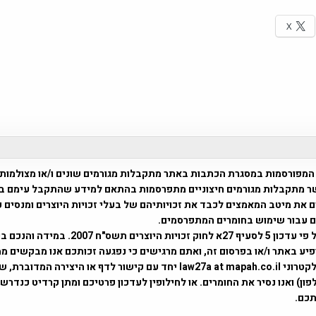
X
המפורסמות במסגרת הכתבות באתר מתקבלות מגורמים שונים ו/או מצולמות
ר מתקבלות מגורמים חיצוניים מתפרסמות בהתאם למידע שהתקבל עימם ב
 את מיטב המאמצים לכבד את זכויותיהם של בעלי זכויות היוצרים ומנסים 
ים עבור שימוש בחומרים המתפרסמים.
השימוש נעשה על פי עדכון 5 לסעיף 27א לחוק זכויות היוצרים ת
פיע באתר ו/או בפרסום זה, ואתם מרגישים כי נפגעה זכותכם אנו מבקשים ממ
באמצעות דואר אלקטרוני law27a at mapah.co.il יחד עם קישור לדף או היצירה המדו
ון) ואנו נסיר את החומרים. או לחילופין לעדכון פרטיכם ומתן קרדיט כנדרש 
כם.