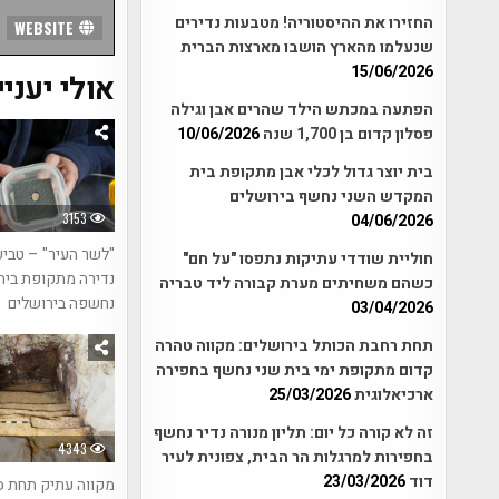
החזירו את ההיסטוריה! מטבעות נדירים
WEBSITE
שנעלמו מהארץ הושבו מארצות הברית
15/06/2026
אולי יעניי
הפתעה במכתש הילד שהרים אבן וגילה
פסלון קדום בן 1,700 שנה
10/06/2026
בית יוצר גדול לכלי אבן מתקופת בית
המקדש השני נחשף בירושלים
3153
04/06/2026
"לשר העיר" – טבי
חוליית שודדי עתיקות נתפסו "על חם"
נדירה מתקופת בית
כשהם משחיתים מערת קבורה ליד טבריה
נחשפה בירושלים
03/04/2026
תחת רחבת הכותל בירושלים: מקווה טהרה
קדום מתקופת ימי בית שני נחשף בחפירה
ארכיאלוגית
25/03/2026
זה לא קורה כל יום: תליון מנורה נדיר נחשף
4343
בחפירות למרגלות הר הבית, צפונית לעיר
דוד
23/03/2026
מקווה עתיק תחת ס