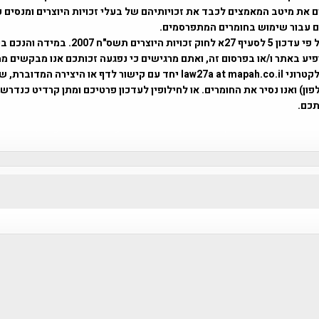
 את מיטב המאמצים לכבד את זכויותיהם של בעלי זכויות היוצרים ומנסים 
ים עבור שימוש בחומרים המתפרסמים.
השימוש נעשה על פי עדכון 5 לסעיף 27א לחוק זכויות היוצרים ת
פיע באתר ו/או בפרסום זה, ואתם מרגישים כי נפגעה זכותכם אנו מבקשים ממ
באמצעות דואר אלקטרוני law27a at mapah.co.il יחד עם קישור לדף או היצירה המדו
ון) ואנו נסיר את החומרים. או לחילופין לעדכון פרטיכם ומתן קרדיט כנדרש 
כם.
פרוייקט טיגארט , Efi Elian , Tegart Fort , tegart fortress