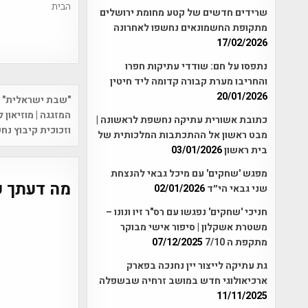
הבית
שרידים חדשים של קטע מחומת ירושלים
מתקופת החשמונאים נחשפו לאחרונה
17/02/2026
נתפסו על חם: שודדי עתיקות חפרו
והחריבו מערת קבורה קדומה ליד חיטין
Post
20/01/2026
vigation
המזגגה | מוזיאון 
כתובת אשורית עתיקה נחשפת לראשונה |
וזכוכית קיבוץ נח
מבט ראשון אל ההתכתבות המלכותית של
בית ראשון
03/01/2026
מפגש 'שחקים' עם מיכל גבאי להנצחת
מה דעתך ע
שני גבאי הי״ד
02/01/2026
חניכי 'שחקים' נפגשו עם רס"ר זיו ונונו –
משטרת אשקלון | סיפור אישי מבוקר
מתקפת ה 7/10
07/12/2025
גת עתיקה לייצור יין נחנכה בפארק
ארכיאולוגי חדש במושב זרחיה שבשפלה
11/11/2025