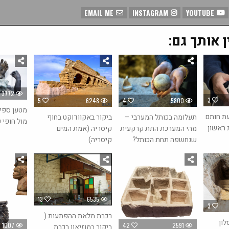
EMAIL ME
INSTAGRAM
YOUTUBE
ן אותך גם:
3772
3
4
5800
5
6248
מטען ספי
עת חותם
תעלומה בכותל המערבי –
ביקור באקוודוקט בחוף
מול חופי 
 ראשון
מהי המערכת התת קרקעית
קיסריה (אמת המים
שנחשפה תחת הכותל?
קיסריה)
13
6535
3
רכבת מלאת ההפתעות (
לון
1007
42
2591
ביקור במוזיאון רכבת