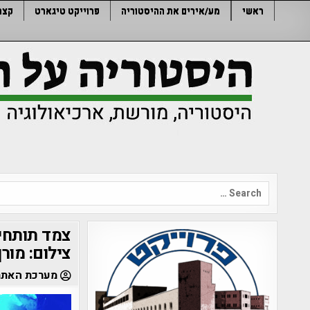
Ski
ראשי
מע/אירים את ההיסטוריה
פרוייקט טיגארט
קצר
t
conten
Search
for:
צמד תותחים
צילום: מורן
מערכת האתר