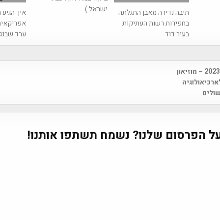
ישראל )
תיבה נדירה מאבן התגלתה
איך הגיע 
בחפירות רשות העתיקות
אפריקאית
בעיר דוד
ערד שבנג
"שבת ישראלית" 2023 – מוזיאון
na
לארכיאולוגיה
שולים
ל הפרסום שלנו? נשמח תשתפו אותנו!