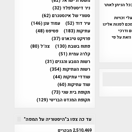
משטרת ישראל
(82)
ככל הניתן לאתר
ניר דיסטלפלד
(32)
סטורי של אינסטגרם
(62)
שס"ח 2007. במידה והנכם בעלי זכויות
עיר דוד
(52)
עמוד ענן
(146)
כם לפנות אלינו
ברת, שם ודרכי
עתיקות
(183)
פסיפס
(48)
וזאת על פי
פרויקט טיגארט
(37)
פתוח בשבת
(130)
צה"ל
(80)
קלרה עמית
(51)
רשות הטבע והגנים
(31)
רשות העתיקות
(354)
שודדי עתיקות
(44)
שוד עתיקות
(60)
תקופת בית שני
(73)
תקופת המנדט הבריטי
(129)
עד כה צפו ב"היסטוריה על המפה"
2,510,469 מבקרים