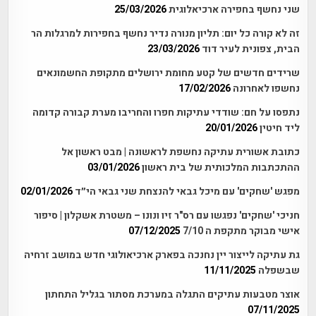
שני נחשף בחפירה ארכיאלוגית
25/03/2026
זה לא קורה כל יום: תליון מנורה נדיר נחשף בחפירות למרגלות הר
הבית, צפונית לעיר דוד
23/03/2026
שרידים חדשים של קטע מחומת ירושלים מתקופת החשמונאים
נחשפו לאחרונה
17/02/2026
נתפסו על חם: שודדי עתיקות חפרו והחריבו מערת קבורה קדומה
ליד חיטין
20/01/2026
כתובת אשורית עתיקה נחשפת לראשונה | מבט ראשון אל
ההתכתבות המלכותית של בית ראשון
03/01/2026
מפגש 'שחקים' עם מיכל גבאי להנצחת שני גבאי הי״ד
02/01/2026
חניכי 'שחקים' נפגשו עם רס"ר זיו ונונו – משטרת אשקלון | סיפור
אישי מבוקר מתקפת ה 7/10
07/12/2025
גת עתיקה לייצור יין נחנכה בפארק ארכיאולוגי חדש במושב זרחיה
שבשפלה
11/11/2025
אוצר מטבעות עתיקים התגלה במערכת מסתור בגליל התחתון
07/11/2025