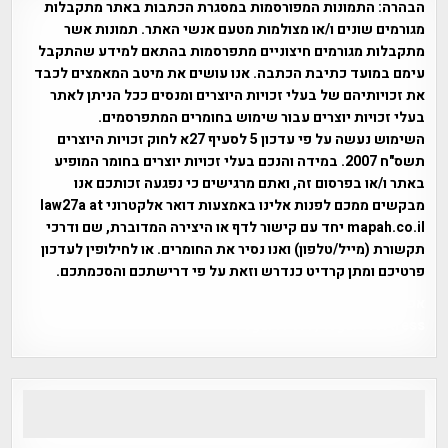
הבהרה:
התמונות המפורסמות במסגרת הכתבות באתר מתקבלות
מגורמים שונים ו/או מצולמות מטעם אנשי האתר. תמונות אשר
מתקבלות מגורמים חיצוניים מתפרסמות בהתאם למידע שהתקבל
עימם במועד כתיבת הכתבה. אנו עושים את מיטב המאמצים לכבד
את זכויותיהם של בעלי זכויות היוצרים ומנסים ככל הניתן לאתר
בעלי זכויות יוצרים עבור שימוש בחומרים המתפרסמים.
השימוש נעשה על פי עדכון 5 לסעיף 27א לחוק זכויות היוצרים
תשס"ח 2007. במידה והנכם בעלי זכויות יוצרים בחומר המופיע
באתר ו/או בפרסום זה, ואתם מרגישים כי נפגעה זכותכם אנו
מבקשים ממכם לפנות אלינו באמצעות דואר אלקטרוני law27a at
mapah.co.il יחד עם קישור לדף או היצירה המדוברת, שם ודרכי
תקשורת (מייל/טלפון) ואנו נסיר את החומרים. או לחילופין לעדכון
פרטיכם ומתן קרדיט כנדרש וזאת על פי דרישתכם והסכמתכם.
אפי אליאן , היסטוריה על המפה , פרוייקט טיגארט , Efi Elian ,
Tegart Fort , tegart fortress