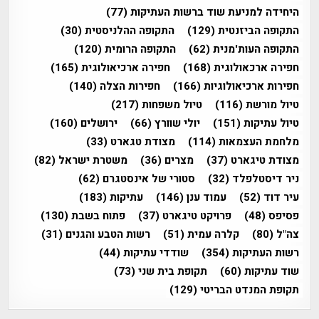
היחידה למניעת שוד ברשות העתיקות
(77)
התקופה הביזנטית
(129)
התקופה ההלניסטית
(30)
התקופה העות'מנית
(62)
התקופה הרומית
(120)
חפירה ארכאולוגית
(168)
חפירה ארכיאולוגית
(165)
חפירות ארכיאולוגיות
(166)
חפירות הצלה
(140)
טיול מורשת
(116)
טיול משפחות
(217)
טיול עתיקות
(151)
יולי שוורץ
(66)
ירושלים
(160)
מלחמת העצמאות
(114)
מצודת טגארט
(33)
מצודת טיגארט
(37)
מצרים
(36)
משטרת ישראל
(82)
ניר דיסטלפלד
(32)
סטורי של אינסטגרם
(62)
עיר דוד
(52)
עמוד ענן
(146)
עתיקות
(183)
פסיפס
(48)
פרויקט טיגארט
(37)
פתוח בשבת
(130)
צה"ל
(80)
קלרה עמית
(51)
רשות הטבע והגנים
(31)
רשות העתיקות
(354)
שודדי עתיקות
(44)
שוד עתיקות
(60)
תקופת בית שני
(73)
תקופת המנדט הבריטי
(129)