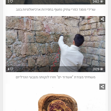
3
3462
שרידי מסגד כפרי עתיק נחשף בחפירות ארכיאולוגיות בנגב
4
2629
משחיתי מצודת "אשדוד-ים" חזרו לנקותה מצבעי הונדליזם