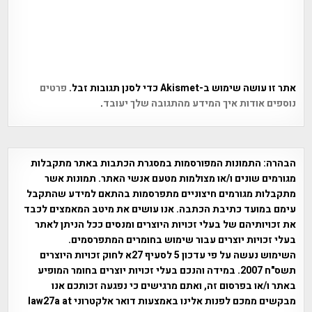
אתר זו עושה שימוש ב-Akismet כדי לסנן תגובות זבל.
פרטים
נוספים אודות איך המידע מהתגובה שלך יעובד
.
הבהרה:
התמונות המפורסמות במסגרת הכתבות באתר מתקבלות
מגורמים שונים ו/או מצולמות מטעם אנשי האתר. תמונות אשר
מתקבלות מגורמים חיצוניים מתפרסמות בהתאם למידע שהתקבל
עימם במועד כתיבת הכתבה. אנו עושים את מיטב המאמצים לכבד
את זכויותיהם של בעלי זכויות היוצרים ומנסים ככל הניתן לאתר
בעלי זכויות יוצרים עבור שימוש בחומרים המתפרסמים.
השימוש נעשה על פי עדכון 5 לסעיף 27א לחוק זכויות היוצרים
תשס"ח 2007. במידה והנכם בעלי זכויות יוצרים בחומר המופיע
באתר ו/או בפרסום זה, ואתם מרגישים כי נפגעה זכותכם אנו
מבקשים ממכם לפנות אלינו באמצעות דואר אלקטרוני law27a at