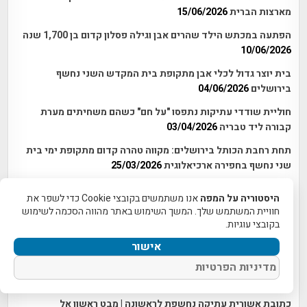
מארצות הברית
15/06/2026
הפתעה במכתש הילד שהרים אבן וגילה פסלון קדום בן 1,700 שנה
10/06/2026
בית יוצר גדול לכלי אבן מתקופת בית המקדש השני נחשף
בירושלים
04/06/2026
חוליית שודדי עתיקות נתפסו "על חם" כשהם משחיתים מערת
קבורה ליד טבריה
03/04/2026
תחת רחבת הכותל בירושלים: מקווה טהרה קדום מתקופת ימי בית
שני נחשף בחפירה ארכיאלוגית
25/03/2026
זה לא קורה כל יום: תליון מנורה נדיר נחשף בחפירות למרגלות הר
היסטוריה על המפה
אנו משתמשים בקובצי Cookie כדי לשפר את
הבית, צפונית לעיר דוד
23/03/2026
חוויית המשתמש שלך. המשך השימוש באתר מהווה הסכמה לשימוש
בקובצי עוגיות.
שרידים חדשים של קטע מחומת ירושלים מתקופת החשמונאים
נחשפו לאחרונה
17/02/2026
אישור
נתפסו על חם: שודדי עתיקות חפרו והחריבו מערת קבורה קדומה
מדיניות הפרטיות
ליד חיטין
20/01/2026
כתובת אשורית עתיקה נחשפת לראשונה | מבט ראשון אל