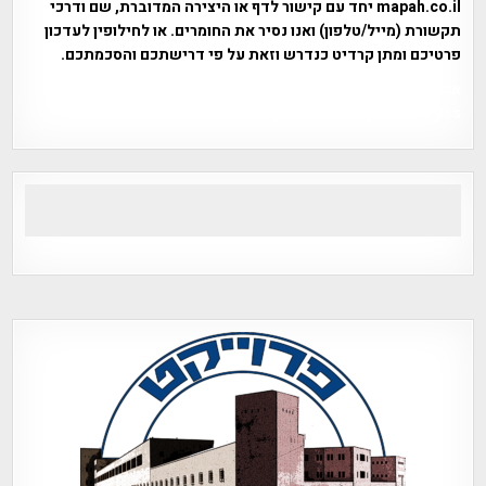
mapah.co.il יחד עם קישור לדף או היצירה המדוברת, שם ודרכי
תקשורת (מייל/טלפון) ואנו נסיר את החומרים. או לחילופין לעדכון
פרטיכם ומתן קרדיט כנדרש וזאת על פי דרישתכם והסכמתכם.
אפי אליאן , היסטוריה על המפה , פרוייקט טיגארט , Efi Elian ,
Tegart Fort , tegart fortress