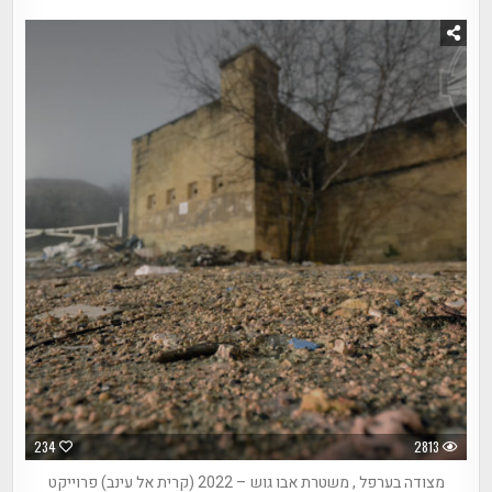
234
2813
מצודה בערפל , משטרת אבו גוש – 2022 (קרית אל עינב) פרוייקט