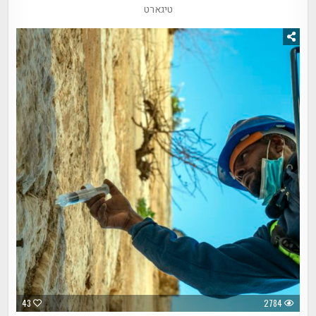
טיגארט
43
2784