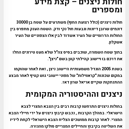
חולות ניצנים – קצת מידע
ומספרים
חולות ניצנים (כולל רצועת החוף) משתרעים על שטח בן 30000
דונמים שרובן דיונות וגבעות חול נקי ודק. השטח הענק מתפרס בין
החולות הדרומיים של העיר אשדוד לבין אלו הצפוניים של העיר
אשקלון.
בתוך שטח השמורה, שוכבים בסיס צה"ל שלא מעט טירונים החלו
את דרכם בו ויישוב קהילתי קטן בשם "ניצן".
בשנת 2005 הוגדל משמעותית היישוב ניצן , זאת לאחר שהוקמו
במקום שכונות "קראווילות" של מפוני יישובי גוש קטיף לאחר מבצע
ההתנתקות שקיים אריאל שרון דאז.
ניצנים וההיסטוריה המקומית
בחולות ניצנים התרחשו קרבות רבים בין הצבא המצרי לצבא
הישראלי. במהלך הקרבות , נכבש קיבוץ ניצנים על ידי חיילי הצבא
המצרי. לאחר קרבות ממושכים הצליח הצבא הישראלי לקחת לידיו
את השליטה בקיבוץ והחיילים המצריים סולקו מהגזרה.