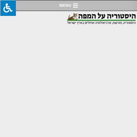
Ski
MENU
t
conten