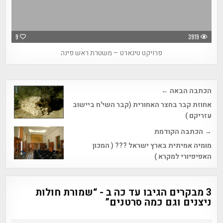
9
3919
פרויקט טיגארט – משטרת ראש פינה
Post
הכתבה הבאה ←
navigation
אחוזת קבר בחצר האחורית (קבר השי'ח ביישוב
עזריקם )
→ הכתבה הקודמת
מומיה אמיתית בארץ ישראל ??? ( המכון
האפיפיורי למקרא )
3 מבקרים הגיבו עד כה ב - “
שמורת חולות
ניצנים וגם כמה סרטנים
”