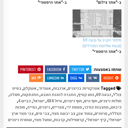
ב-"אתר צילום"
ב-"אתר היסטורי"
סיפור הקרב על גבעה 69
(גבעת שלושת המגדלים)
ב-"אתר היסטורי"
שתפו באמצעות:
PINTEREST
FACEBOOK
TWITTER
MIX
LINKEDIN
DIGG
VK
REDDIT
Tagged
אטרקציות בניצנים
,
ארנבות
,
אשדוד
,
אשקלון
,
בסיס
צה"ל
,
גבעה 69
,
גוש קטיף
,
החברה להגנת הטבע
,
התנתקות
,
חוגלה
,
חולות ניצנים
,
חוף הים
,
חוף ניצנים
,
טיול 4X4
,
ישראל
,
כביש 4
,
כיבוש
,
מחצבות כורכר
,
מטווח ירי
,
מצריים
,
ניצנים
,
נמייה
,
סוכות
הצללה
,
סרטנים
,
עמוד ענן
,
צב יבשה מצוי
,
צבי מים
,
צבי מצוי ארץ
ישראלי
,
קיץ ישראלי
,
קראווילות
,
קרבות
,
שועל מצוי
,
שמורת ניצנים