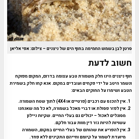
סרטן לבן בשמש החמימה בחוף הים של ניצנים – צילום: אפי אליאן
חשוב לדעת
חוף ניצנים הינו חלק משמורת טבע עצומה בדרום, המקום מפוקח
ונשמר היטב על ידי פקחים ועובדים במקום. אנא קחו חלק בשמירת
הטבע ושימרו על החוקים הבאים:
אין להכנס עם רכבים (פרטיים או 4X4) לתוך שטח השמורה.
אין לפזר פסולת או דברי מאכל בשמורה, לא כל מה שאנחנו
מסוגלים לאכול – יכולים גם בעלי החיים. שקיות ניילון
עשויות להיות גזר דין מוות עבור חלקם.
אין להפריע את שהותם של בעלי החיים במקום, השמורה
מיועדת לשמור על קיומם וחייהם התקינים ללא פחד.