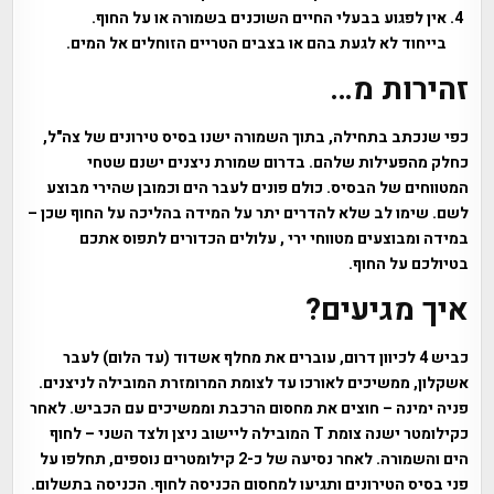
אין לפגוע בבעלי החיים השוכנים בשמורה או על החוף.
בייחוד לא לגעת בהם או בצבים הטריים הזוחלים אל המים.
זהירות מ…
כפי שנכתב בתחילה, בתוך השמורה ישנו בסיס טירונים של צה"ל,
כחלק מהפעילות שלהם. בדרום שמורת ניצנים ישנם שטחי
המטווחים של הבסיס. כולם פונים לעבר הים וכמובן שהירי מבוצע
לשם. שימו לב שלא להדרים יתר על המידה בהליכה על החוף שכן –
במידה ומבוצעים מטווחי ירי , עלולים הכדורים לתפוס אתכם
בטיולכם על החוף.
איך מגיעים?
כביש 4 לכיוון דרום, עוברים את מחלף אשדוד (עד הלום) לעבר
אשקלון, ממשיכים לאורכו עד לצומת המרומזרת המובילה לניצנים.
פניה ימינה – חוצים את מחסום הרכבת וממשיכים עם הכביש. לאחר
כקילומטר ישנה צומת T המובילה ליישוב ניצן ולצד השני – לחוף
הים והשמורה. לאחר נסיעה של כ-2 קילומטרים נוספים, תחלפו על
פני בסיס הטירונים ותגיעו למחסום הכניסה לחוף. הכניסה בתשלום.