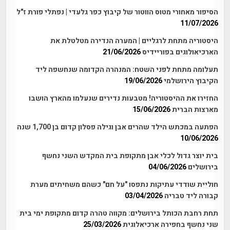
הסיפור מאחורי מטוס הווטור של קיבוץ כפר גלעדי | נפתלי פורת ז"ל
11/07/2026
היסטוריה מתחת לרגליים | המערה הנדירה מטלטלת את
הארכיאולוגים בפוריידיס
21/06/2026
תעלומה מתחת לפני השטח: המנהרה הקדומה שנחשפה ליד
הקיבוץ הירושלמי
19/06/2026
החזירו את ההיסטוריה! מטבעות נדירים שנעלמו מהארץ הושבו
מארצות הברית
15/06/2026
הפתעה במכתש הילד שהרים אבן וגילה פסלון קדום בן 1,700 שנה
10/06/2026
בית יוצר גדול לכלי אבן מתקופת בית המקדש השני נחשף
בירושלים
04/06/2026
חוליית שודדי עתיקות נתפסו "על חם" כשהם משחיתים מערת
קבורה ליד טבריה
03/04/2026
תחת רחבת הכותל בירושלים: מקווה טהרה קדום מתקופת ימי בית
שני נחשף בחפירה ארכיאלוגית
25/03/2026