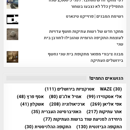
לפי מחקר חדש מסתבר: לפני כ-2,000 שנה
התפילין כלל לא נצבעו בשחור
רשימת המבנים | פרוייקט טיגארט
מחקר חדש של רשות עתיקות חושף עדויות
לעוצמת התקיפה הרומית שהובילו לחורבן בית
שני
מבנה ציבורי מפואר מתקופת בית שני נחשף
בירושלים העתיקה
הנושאים החמים!
(30)
WAZE
אטרקציות בירושלים
(111)
אלי אסקוזידו
(99)
אמיל אלג'ם
(80)
אסף פרץ
(48)
אפי אליאן
(269)
ארכיאולוגיה
(208)
אשקלון
(41)
אתר עתיקות
(217)
האוניברסיטה העברית
(35)
היחידה למניעת שוד ברשות העתיקות
(77)
התקופה הביזנטית
(130)
התקופה ההלניסטית
(30)