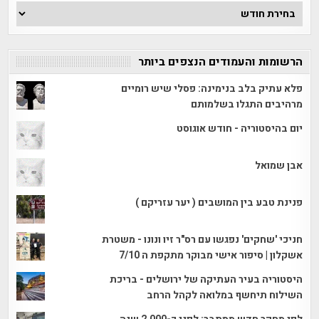
ארכיון
הכתבות
הרשומות והעמודים הנצפים ביותר
פלא עתיק בלב בנימינה: פסלי שיש רומיים
מרהיבים התגלו בשלמותם
יום בהיסטוריה - חודש אוגוסט
אבן שמואל
פנינת טבע בין המושבים ( יער עזריקם )
חניכי 'שחקים' נפגשו עם רס"ר זיו ונונו - משטרת
אשקלון | סיפור אישי מבוקר מתקפת ה 7/10
היסטוריה בעיר העתיקה של ירושלים - בריכת
השילוח תיחשף במלואה לקהל הרחב