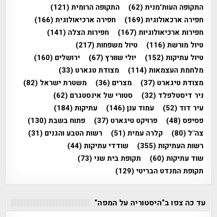
התקופה העות'מנית
(62)
התקופה הרומית
(121)
חפירה ארכאולוגית
(169)
חפירה ארכיאולוגית
(166)
חפירות ארכיאולוגיות
(167)
חפירות הצלה
(141)
טיול מורשת
(116)
טיול משפחות
(217)
טיול עתיקות
(152)
יולי שוורץ
(67)
ירושלים
(160)
מלחמת העצמאות
(114)
מצודת טגארט
(33)
מצודת טיגארט
(37)
מצרים
(36)
משטרת ישראל
(82)
ניר דיסטלפלד
(32)
סטורי של אינסטגרם
(62)
עיר דוד
(52)
עמוד ענן
(146)
עתיקות
(184)
פסיפס
(48)
פרויקט טיגארט
(37)
פתוח בשבת
(130)
צה"ל
(80)
קלרה עמית
(51)
רשות הטבע והגנים
(31)
רשות העתיקות
(355)
שודדי עתיקות
(44)
שוד עתיקות
(60)
תקופת בית שני
(73)
תקופת המנדט הבריטי
(129)
עד כה צפו ב"היסטוריה על המפה"