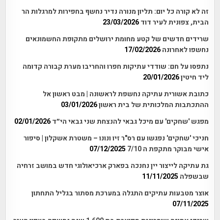
זה לא קורה כל יום: תליון מנורה נדיר נחשף בחפירות למרגלות הר
הבית, צפונית לעיר דוד
23/03/2026
שרידים חדשים של קטע מחומת ירושלים מתקופת החשמונאים
נחשפו לאחרונה
17/02/2026
נתפסו על חם: שודדי עתיקות חפרו והחריבו מערת קבורה קדומה
ליד חיטין
20/01/2026
כתובת אשורית עתיקה נחשפת לראשונה | מבט ראשון אל
ההתכתבות המלכותית של בית ראשון
03/01/2026
מפגש 'שחקים' עם מיכל גבאי להנצחת שני גבאי הי״ד
02/01/2026
חניכי 'שחקים' נפגשו עם רס"ר זיו ונונו – משטרת אשקלון | סיפור
אישי מבוקר מתקפת ה 7/10
07/12/2025
גת עתיקה לייצור יין נחנכה בפארק ארכיאולוגי חדש במושב זרחיה
שבשפלה
11/11/2025
אוצר מטבעות עתיקים התגלה במערכת מסתור בגליל התחתון
07/11/2025