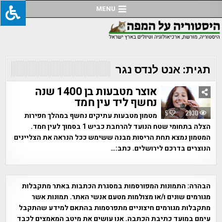
Ski
MENU
t
conten
תגית:
אנט לנדס נגר
אוצר מטבעות בן 1400 שנה
נחשף ליד עין חמד
5
2930
מטמון מטבעות עתיקים נחשף במהלך חפירות
הצלה בתחומי שטח הנועד להרחבת כביש 1 בסמוך לעין חמד.
המטמון נמצא תחת הריסות מבנה ששימש ככל הנראה את הצליינים
הנוצרים בדרכם לירושלים. כתב:…
הבהרה:
התמונות המפורסמות במסגרת הכתבות באתר מתקבלות
מגורמים שונים ו/או מצולמות מטעם אנשי האתר. תמונות אשר
מתקבלות מגורמים חיצוניים מתפרסמות בהתאם למידע שהתקבל
עימם במועד כתיבת הכתבה. אנו עושים את מיטב המאמצים לכבד