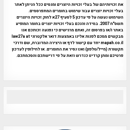
את זכויותיהם של בעלי זכויות היוצרים ומנסים ככל הניתן לאתר
בעלי זכויות יוצרים עבור שימוש בחומרים המתפרסמים.
השימוש נעשה על פי עדכון 5 לסעיף 27א לחוק זכויות היוצרים
תשס"ח 2007. במידה והנכם בעלי זכויות יוצרים בחומר המופיע
באתר ו/או בפרסום זה, ואתם מרגישים כי נפגעה זכותכם אנו
מבקשים ממכם לפנות אלינו באמצעות דואר אלקטרוני law27a at
mapah.co.il יחד עם קישור לדף או היצירה המדוברת, שם ודרכי
תקשורת (מייל/טלפון) ואנו נסיר את החומרים. או לחילופין לעדכון
פרטיכם ומתן קרדיט כנדרש וזאת על פי דרישתכם והסכמתכם.
אפי אליאן , היסטוריה על המפה , פרוייקט טיגארט , Efi Elian ,
Tegart Fort , tegart fortress