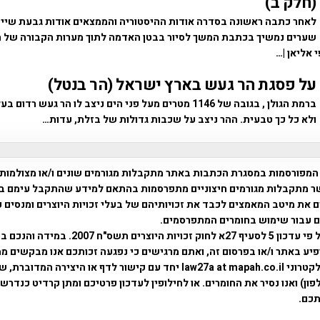
(חלק ב)
לאחר כתבה ראשונה בסדרה אודות ההיסטוריה והממצאים אודות גבעת שייח'
שערים נמשיך בכתבת המשך לסיור בבטן האדמה לתוך מערות הקבורה של הנ
 אליאן |…
על פסגת הר געש בארץ ישראל (הר בנטל)
ברמת הגולן , בגובה של 1146 מטרים מעל פני הים ניצב לו הר געש ר
ולא כל כך טבעית. ההר ניצב על שכבות גדולות של בזלת, עדות…
המפורסמות במסגרת הכתבות באתר מתקבלות מגורמים שונים ו/או מצולמות
ר מתקבלות מגורמים חיצוניים מתפרסמות בהתאם למידע שהתקבל עימם ב
 את מיטב המאמצים לכבד את זכויותיהם של בעלי זכויות היוצרים ומנסים 
ים עבור שימוש בחומרים המתפרסמים.
השימוש נעשה על פי עדכון 5 לסעיף 27א לחוק זכויות היוצרים ת
פיע באתר ו/או בפרסום זה, ואתם מרגישים כי נפגעה זכותכם אנו מבקשים ממ
באמצעות דואר אלקטרוני law27a at mapah.co.il יחד עם קישור לדף או היצירה המדו
ון) ואנו נסיר את החומרים. או לחילופין לעדכון פרטיכם ומתן קרדיט כנדרש 
כם.