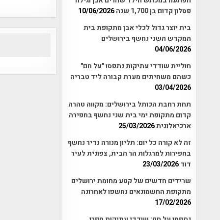
הפתעה במכתש הילד שהרים אבן וגילה
אפי אליאן , היסטוריה על המפה , 
פסלון קדום בן 1,700 שנה
10/06/2026
בית יוצר גדול לכלי אבן מתקופת בית
המקדש השני נחשף בירושלים
04/06/2026
חוליית שודדי עתיקות נתפסו "על חם"
כשהם משחיתים מערת קבורה ליד טבריה
03/04/2026
תחת רחבת הכותל בירושלים: מקווה טהרה
קדום מתקופת ימי בית שני נחשף בחפירה
ארכיאלוגית
25/03/2026
זה לא קורה כל יום: תליון מנורה נדיר נחשף
בחפירות למרגלות הר הבית, צפונית לעיר
דוד
23/03/2026
שרידים חדשים של קטע מחומת ירושלים
מתקופת החשמונאים נחשפו לאחרונה
17/02/2026
נתפסו על חם: שודדי עתיקות חפרו