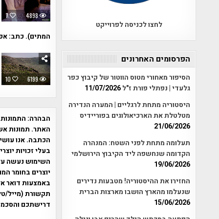
7
4898
לחצו לכניסה לפרוייקט
המתים). כתב: אפי
הפרסומים האחרונים
הסיפור מאחורי מטוס הווטור של קיבוץ כפר
10
6199
גלעדי | נפתלי פורת ז"ל
11/07/2026
היסטוריה מתחת לרגליים | המערה הנדירה
מטלטלת את הארכיאולוגים בפוריידיס
הבהרה:
התמונות 
21/06/2026
האתר. תמונות אש
הכתבה. אנו עושים
תעלומה מתחת לפני השטח: המנהרה
בעלי זכויות יוצר
הקדומה שנחשפה ליד הקיבוץ הירושלמי
19/06/2026
יוצרים בחומר המו
החזירו את ההיסטוריה! מטבעות נדירים
שנעלמו מהארץ הושבו מארצות הברית
תקשורת (מייל/טלפ
15/06/2026
דרישתכם והסכמת