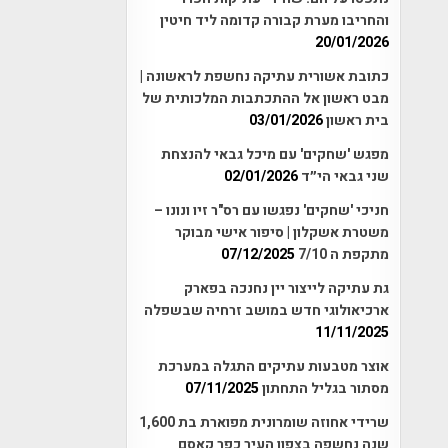
והחריבו מערת קבורה קדומה ליד חיטין
20/01/2026
כתובת אשורית עתיקה נחשפת לראשונה |
מבט ראשון אל ההתכתבות המלכותית של
בית ראשון
03/01/2026
מפגש 'שחקים' עם מיכל גבאי להנצחת
שני גבאי הי״ד
02/01/2026
חניכי 'שחקים' נפגשו עם רס"ר זיו ונונו –
משטרת אשקלון | סיפור אישי מבוקר
מתקפת ה 7/10
07/12/2025
גת עתיקה לייצור יין נחנכה בפארק
ארכיאולוגי חדש במושב זרחיה שבשפלה
11/11/2025
אוצר מטבעות עתיקים התגלה במערכת
מסתור בגליל התחתון
07/11/2025
שרידי אחוזה שומרונית מפוארת בת 1,600
שנה נחשפה בצפון העיר כפר קאסם