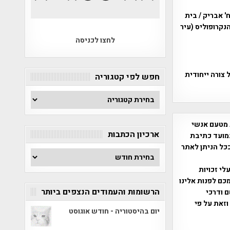
 אבריק / בית
קרופוליס (עיר
לחצו לכניסה
דום בעל צורה ייחודית
חפש לפי קטגוריה
חפש
לפי
קטגוריה
 מטעם אנשי
ארכיון הכתבות
מועד כתיבת
ככל הניתן לאתר
ארכיון
הכתבות
שס"ח 2007. במידה והנכם בעלי זכויות
כם לפנות אלינו
הרשומות והעמודים הנצפים ביותר
ברת, שם ודרכי
וזאת על פי
יום בהיסטוריה - חודש אוגוסט