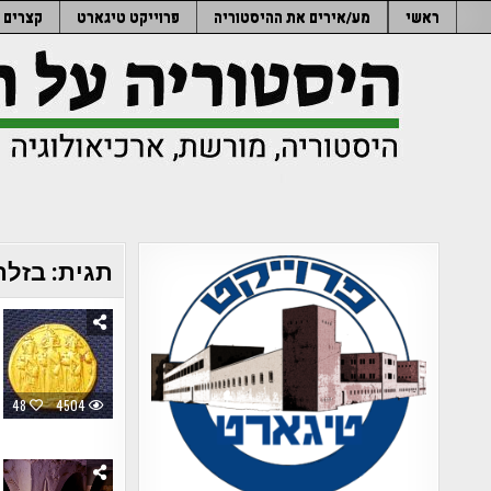
Ski
ראשי
מע/אירים את ההיסטוריה
פרוייקט טיגארט
קצרים
t
conten
תגית:
בזלת
48
4504