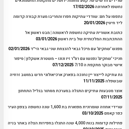
שרידים חדשים של קטע מחומת ירושלים מתקופת החשמונאים
נחשפו לאחרונה
17/02/2026
נתפסו על חם: שודדי עתיקות חפרו והחריבו מערת קבורה קדומה
ליד חיטין
20/01/2026
כתובת אשורית עתיקה נחשפת לראשונה | מבט ראשון אל
ההתכתבות המלכותית של בית ראשון
03/01/2026
מפגש 'שחקים' עם מיכל גבאי להנצחת שני גבאי הי״ד
02/01/2026
חניכי 'שחקים' נפגשו עם רס"ר זיו ונונו – משטרת אשקלון | סיפור
אישי מבוקר מתקפת ה 7/10
07/12/2025
גת עתיקה לייצור יין נחנכה בפארק ארכיאולוגי חדש במושב זרחיה
שבשפלה
11/11/2025
אוצר מטבעות עתיקים התגלה במערכת מסתור בגליל התחתון
07/11/2025
שרידי אחוזה שומרונית מפוארת בת 1,600 שנה נחשפה בצפון העיר
כפר קאסם
03/10/2025
פתילות קדומות בנות 4,000 שנה התגלו בחפירות הצלה באתר בניה