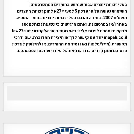
בעלי זכויות יוצרים עבור שימוש בחומרים המתפרסמים.
השימוש נעשה על פי עדכון 5 לסעיף 27א לחוק זכויות היוצרים
תשס"ח 2007. במידה והנכם בעלי זכויות יוצרים בחומר המופיע
באתר ו/או בפרסום זה, ואתם מרגישים כי נפגעה זכותכם אנו
מבקשים ממכם לפנות אלינו באמצעות דואר אלקטרוני law27a at
mapah.co.il יחד עם קישור לדף או היצירה המדוברת, שם ודרכי
תקשורת (מייל/טלפון) ואנו נסיר את החומרים. או לחילופין לעדכון
פרטיכם ומתן קרדיט כנדרש וזאת על פי דרישתכם והסכמתכם.
אפי אליאן , היסטוריה על המפה , פרוייקט טיגארט , Efi Elian ,
Tegart Fort , tegart fortress