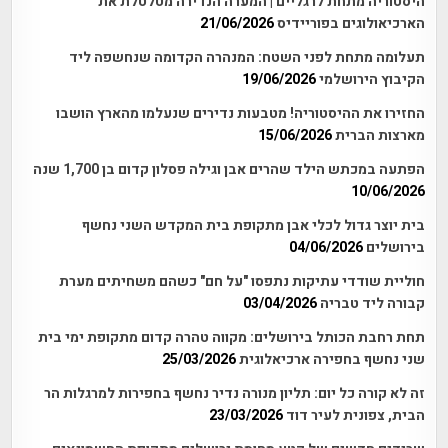
היסטוריה מתחת לרגליים | המערה הנדירה מטלטלת את
הארכיאולוגים בפוריידיס
21/06/2026
תעלומה מתחת לפני השטח: המנהרה הקדומה שנחשפה ליד
הקיבוץ הירושלמי
19/06/2026
החזירו את ההיסטוריה! מטבעות נדירים שנעלמו מהארץ הושבו
מארצות הברית
15/06/2026
הפתעה במכתש הילד שהרים אבן וגילה פסלון קדום בן 1,700 שנה
10/06/2026
בית יוצר גדול לכלי אבן מתקופת בית המקדש השני נחשף
בירושלים
04/06/2026
חוליית שודדי עתיקות נתפסו "על חם" כשהם משחיתים מערת
קבורה ליד טבריה
03/04/2026
תחת רחבת הכותל בירושלים: מקווה טהרה קדום מתקופת ימי בית
שני נחשף בחפירה ארכיאלוגית
25/03/2026
זה לא קורה כל יום: תליון מנורה נדיר נחשף בחפירות למרגלות הר
הבית, צפונית לעיר דוד
23/03/2026