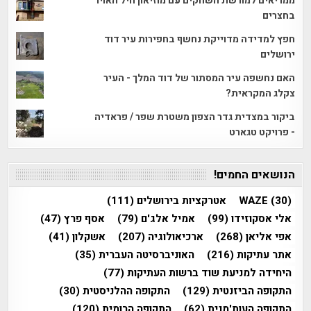
ממריאים למורשת השחקים עם מוזיאון חיל האויר
בחצרים
חפץ למדידה מדוייקת נחשף בחפירות עיר דוד
ירושלים
האם נחשפה עיר המסתור של דוד המלך - העיר
צקלג המקראית?
ביקור במצדית גדר הצפון משטרת שפר / פראדיה
- פרויקט טגארט
הנושאים החמים!
(30)
WAZE
אטרקציות בירושלים
(111)
אלי אסקוזידו
(99)
אמיל אלג'ם
(79)
אסף פרץ
(47)
אפי אליאן
(268)
ארכיאולוגיה
(207)
אשקלון
(41)
אתר עתיקות
(216)
האוניברסיטה העברית
(35)
היחידה למניעת שוד ברשות העתיקות
(77)
התקופה הביזנטית
(129)
התקופה ההלניסטית
(30)
התקופה העות'מנית
(62)
התקופה הרומית
(120)