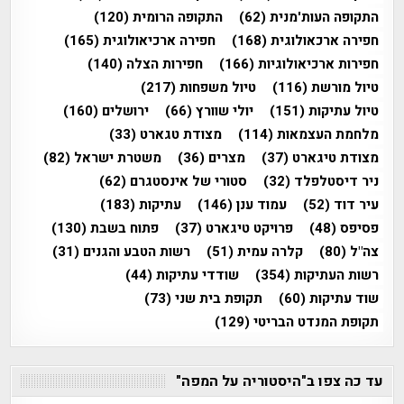
התקופה העות'מנית
(62)
התקופה הרומית
(120)
חפירה ארכאולוגית
(168)
חפירה ארכיאולוגית
(165)
חפירות ארכיאולוגיות
(166)
חפירות הצלה
(140)
טיול מורשת
(116)
טיול משפחות
(217)
טיול עתיקות
(151)
יולי שוורץ
(66)
ירושלים
(160)
מלחמת העצמאות
(114)
מצודת טגארט
(33)
מצודת טיגארט
(37)
מצרים
(36)
משטרת ישראל
(82)
ניר דיסטלפלד
(32)
סטורי של אינסטגרם
(62)
עיר דוד
(52)
עמוד ענן
(146)
עתיקות
(183)
פסיפס
(48)
פרויקט טיגארט
(37)
פתוח בשבת
(130)
צה"ל
(80)
קלרה עמית
(51)
רשות הטבע והגנים
(31)
רשות העתיקות
(354)
שודדי עתיקות
(44)
שוד עתיקות
(60)
תקופת בית שני
(73)
תקופת המנדט הבריטי
(129)
עד כה צפו ב"היסטוריה על המפה"