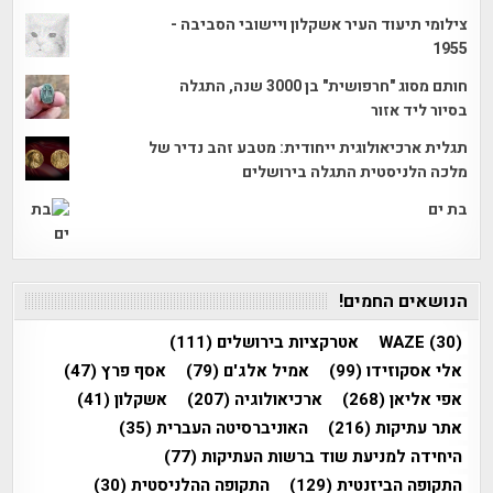
צילומי תיעוד העיר אשקלון ויישובי הסביבה -
1955
חותם מסוג "חרפושית" בן 3000 שנה, התגלה
בסיור ליד אזור
תגלית ארכיאולוגית ייחודית: מטבע זהב נדיר של
מלכה הלניסטית התגלה בירושלים
בת ים
הנושאים החמים!
(30)
WAZE
אטרקציות בירושלים
(111)
אלי אסקוזידו
(99)
אמיל אלג'ם
(79)
אסף פרץ
(47)
אפי אליאן
(268)
ארכיאולוגיה
(207)
אשקלון
(41)
אתר עתיקות
(216)
האוניברסיטה העברית
(35)
היחידה למניעת שוד ברשות העתיקות
(77)
התקופה הביזנטית
(129)
התקופה ההלניסטית
(30)