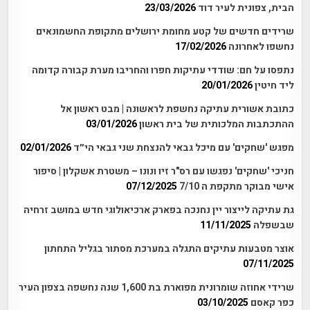
הבית, צפונית לעיר דוד
23/03/2026
שרידים חדשים של קטע מחומת ירושלים מתקופת החשמונאים
נחשפו לאחרונה
17/02/2026
נתפסו על חם: שודדי עתיקות חפרו והחריבו מערת קבורה קדומה
ליד חיטין
20/01/2026
כתובת אשורית עתיקה נחשפת לראשונה | מבט ראשון אל
ההתכתבות המלכותית של בית ראשון
03/01/2026
מפגש 'שחקים' עם מיכל גבאי להנצחת שני גבאי הי״ד
02/01/2026
חניכי 'שחקים' נפגשו עם רס"ר זיו ונונו – משטרת אשקלון | סיפור
אישי מבוקר מתקפת ה 7/10
07/12/2025
גת עתיקה לייצור יין נחנכה בפארק ארכיאולוגי חדש במושב זרחיה
שבשפלה
11/11/2025
אוצר מטבעות עתיקים התגלה במערכת מסתור בגליל התחתון
07/11/2025
שרידי אחוזה שומרונית מפוארת בת 1,600 שנה נחשפה בצפון העיר
כפר קאסם
03/10/2025