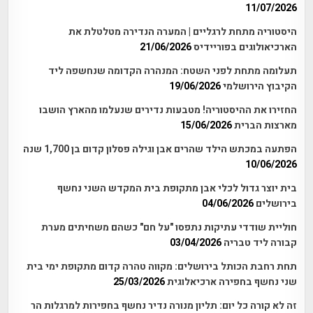
11/07/2026
היסטוריה מתחת לרגליים | המערה הנדירה מטלטלת את
הארכיאולוגים בפוריידיס
21/06/2026
תעלומה מתחת לפני השטח: המנהרה הקדומה שנחשפה ליד
הקיבוץ הירושלמי
19/06/2026
החזירו את ההיסטוריה! מטבעות נדירים שנעלמו מהארץ הושבו
מארצות הברית
15/06/2026
הפתעה במכתש הילד שהרים אבן וגילה פסלון קדום בן 1,700 שנה
10/06/2026
בית יוצר גדול לכלי אבן מתקופת בית המקדש השני נחשף
בירושלים
04/06/2026
חוליית שודדי עתיקות נתפסו "על חם" כשהם משחיתים מערת
קבורה ליד טבריה
03/04/2026
תחת רחבת הכותל בירושלים: מקווה טהרה קדום מתקופת ימי בית
שני נחשף בחפירה ארכיאלוגית
25/03/2026
זה לא קורה כל יום: תליון מנורה נדיר נחשף בחפירות למרגלות הר