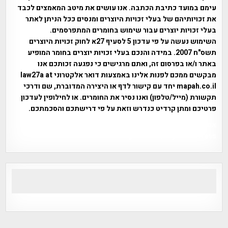
עימם במועד כתיבת הכתבה. אנו עושים את מיטב המאמצים לכבד
את זכויותיהם של בעלי זכויות היוצרים ומנסים ככל הניתן לאתר
בעלי זכויות יוצרים עבור שימוש בחומרים המתפרסמים.
השימוש נעשה על פי עדכון 5 לסעיף 27א לחוק זכויות היוצרים
תשס"ח 2007. במידה והנכם בעלי זכויות יוצרים בחומר המופיע
באתר ו/או בפרסום זה, ואתם מרגישים כי נפגעה זכותכם אנו
מבקשים ממכם לפנות אלינו באמצעות דואר אלקטרוני law27a at
mapah.co.il יחד עם קישור לדף או היצירה המדוברת, שם ודרכי
תקשורת (מייל/טלפון) ואנו נסיר את החומרים. או לחילופין לעדכון
פרטיכם ומתן קרדיט כנדרש וזאת על פי דרישתכם והסכמתכם.
אפי אליאן , היסטוריה על המפה , פרוייקט טיגארט , Efi Elian ,
Tegart Fort , tegart fortress