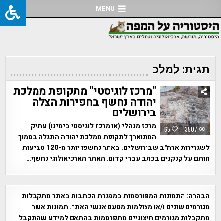
Ski
MENU
t
conten
תגית:
למלכ
"מרכז לוגיסטי" מתקופת ממלכת
יהודה נחשף בחפירות הצלה
בירושלים
מרכז מנהלי (או מרכז לוגיסטי בימינו) עתיק
65
3507
המתוארך לתקופת ממלכת יהודה התגלה בסמוך
לשגרירות ארה"ב שבירושלים. באתר נחשפו יותר מ-120 טביעות
חותם על קנקנים בכתב עברי קדום. האתר הארכיאולוגי נחשף…
הבהרה:
התמונות המפורסמות במסגרת הכתבות באתר מתקבלות
מגורמים שונים ו/או מצולמות מטעם אנשי האתר. תמונות אשר
מתקבלות מגורמים חיצוניים מתפרסמות בהתאם למידע שהתקבל