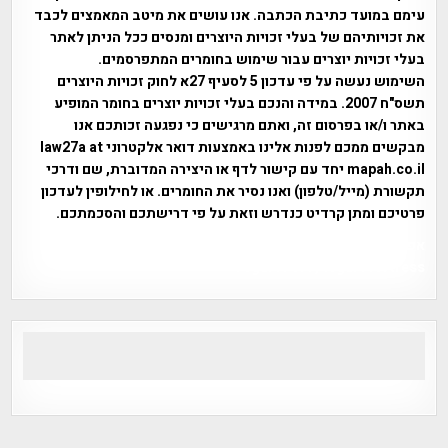
עימם במועד כתיבת הכתבה. אנו עושים את מיטב המאמצים לכבד
את זכויותיהם של בעלי זכויות היוצרים ומנסים ככל הניתן לאתר
בעלי זכויות יוצרים עבור שימוש בחומרים המתפרסמים.
השימוש נעשה על פי עדכון 5 לסעיף 27א לחוק זכויות היוצרים
תשס"ח 2007. במידה והנכם בעלי זכויות יוצרים בחומר המופיע
באתר ו/או בפרסום זה, ואתם מרגישים כי נפגעה זכותכם אנו
מבקשים ממכם לפנות אלינו באמצעות דואר אלקטרוני law27a at
mapah.co.il יחד עם קישור לדף או היצירה המדוברת, שם ודרכי
תקשורת (מייל/טלפון) ואנו נסיר את החומרים. או לחילופין לעדכון
פרטיכם ומתן קרדיט כנדרש וזאת על פי דרישתכם והסכמתכם.
אפי אליאן , היסטוריה על המפה , פרוייקט טיגארט , Efi Elian ,
Tegart Fort , tegart fortress