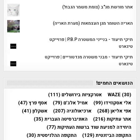
אתר מורשת מג"ב (צומת משמר הגבול)
האריה השומר מגן העצמאות (מערת האריה)
תיקי תיעוד - בנייני המשטרה P.B.P | פרוייקט
טיגארט
תיקי תיעוד - מבני משטרה מנדטוריים | פרוייקט
טיגארט
הנושאים החמים!
(30)
WAZE
אטרקציות בירושלים
(111)
אלי אסקוזידו
(99)
אמיל אלג'ם
(79)
אסף פרץ
(47)
אפי אליאן
(268)
ארכיאולוגיה
(207)
אשקלון
(41)
אתר עתיקות
(216)
האוניברסיטה העברית
(35)
היחידה למניעת שוד ברשות העתיקות
(77)
התקופה הביזנטית
(129)
התקופה ההלניסטית
(30)