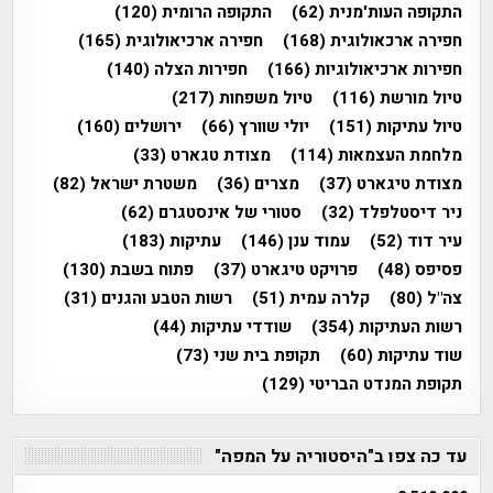
התקופה העות'מנית
(62)
התקופה הרומית
(120)
חפירה ארכאולוגית
(168)
חפירה ארכיאולוגית
(165)
חפירות ארכיאולוגיות
(166)
חפירות הצלה
(140)
טיול מורשת
(116)
טיול משפחות
(217)
טיול עתיקות
(151)
יולי שוורץ
(66)
ירושלים
(160)
מלחמת העצמאות
(114)
מצודת טגארט
(33)
מצודת טיגארט
(37)
מצרים
(36)
משטרת ישראל
(82)
ניר דיסטלפלד
(32)
סטורי של אינסטגרם
(62)
עיר דוד
(52)
עמוד ענן
(146)
עתיקות
(183)
פסיפס
(48)
פרויקט טיגארט
(37)
פתוח בשבת
(130)
צה"ל
(80)
קלרה עמית
(51)
רשות הטבע והגנים
(31)
רשות העתיקות
(354)
שודדי עתיקות
(44)
שוד עתיקות
(60)
תקופת בית שני
(73)
תקופת המנדט הבריטי
(129)
עד כה צפו ב"היסטוריה על המפה"