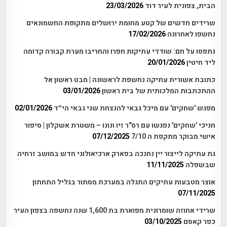
הבית, צפונית לעיר דוד
23/03/2026
שרידים חדשים של קטע מחומת ירושלים מתקופת החשמונאים
נחשפו לאחרונה
17/02/2026
נתפסו על חם: שודדי עתיקות חפרו והחריבו מערת קבורה קדומה
ליד חיטין
20/01/2026
כתובת אשורית עתיקה נחשפת לראשונה | מבט ראשון אל
ההתכתבות המלכותית של בית ראשון
03/01/2026
מפגש 'שחקים' עם מיכל גבאי להנצחת שני גבאי הי״ד
02/01/2026
חניכי 'שחקים' נפגשו עם רס"ר זיו ונונו – משטרת אשקלון | סיפור
אישי מבוקר מתקפת ה 7/10
07/12/2025
גת עתיקה לייצור יין נחנכה בפארק ארכיאולוגי חדש במושב זרחיה
שבשפלה
11/11/2025
אוצר מטבעות עתיקים התגלה במערכת מסתור בגליל התחתון
07/11/2025
שרידי אחוזה שומרונית מפוארת בת 1,600 שנה נחשפה בצפון העיר
כפר קאסם
03/10/2025