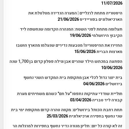
11/07/2026
היסטוריה מתחת לרגליים | המערה הנדירה מטלטלת את
הארכיאולוגים בפוריידיס
21/06/2026
תעלומה מתחת לפני השטח: המנהרה הקדומה שנחשפה ליד
הקיבוץ הירושלמי
19/06/2026
החזירו את ההיסטוריה! מטבעות נדירים שנעלמו מהארץ הושבו
מארצות הברית
15/06/2026
הפתעה במכתש הילד שהרים אבן וגילה פסלון קדום בן 1,700 שנה
10/06/2026
בית יוצר גדול לכלי אבן מתקופת בית המקדש השני נחשף
בירושלים
04/06/2026
חוליית שודדי עתיקות נתפסו "על חם" כשהם משחיתים מערת
קבורה ליד טבריה
03/04/2026
תחת רחבת הכותל בירושלים: מקווה טהרה קדום מתקופת ימי בית
שני נחשף בחפירה ארכיאלוגית
25/03/2026
זה לא קורה כל יום: תליון מנורה נדיר נחשף בחפירות למרגלות הר