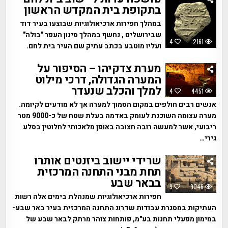
בתקופת בית המקדש הראשון
במהלך חפירות ארכיאולוגיות שבוצעו בעיר דוד
שבירושלים , נחשף במהלך סינון העפר "בולה"
4
2161
ועליו מוטבע בכתב עתיק שם העיר בית לחם.
מערת צדקיהו – הסיפור על
המערה הגדולה, דרכי מילוט
למלך והכלב שנעדר
4
4451
אנשים רבים חולפים במקום הסמוך למערה אך לא מודעים לקיומה.
מערה עצומה השוכנת לעומק באדמה בעלת שטח של כ-9000 מטר
ריבועי, אשר למעשה רובה חצובה באופן מלאכותי לחלוטין בסלע
גירי…
שרידי יישוב ביזנטים אותרו
תחת מבני התחנה המרכזית
בבאר שבע
9
9046
חפירות ארכיאולוגיות שמנהלת בימים אלה רשות
העתיקות במסגרת עבודות שדרוג התחנה המרכזית בעיר באר שבע-
במימון מפעלי תחנות בע"מ, פותחות צוהר מרתק לבאר שבע של