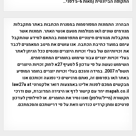
התקופה הביזנטית (מאות 5-6 לפני…
הבהרה:
התמונות המפורסמות במסגרת הכתבות באתר מתקבלות
מגורמים שונים ו/או מצולמות מטעם אנשי האתר. תמונות אשר
מתקבלות מגורמים חיצוניים מתפרסמות בהתאם למידע שהתקבל
עימם במועד כתיבת הכתבה. אנו עושים את מיטב המאמצים לכבד
את זכויותיהם של בעלי זכויות היוצרים ומנסים ככל הניתן לאתר
בעלי זכויות יוצרים עבור שימוש בחומרים המתפרסמים.
השימוש נעשה על פי עדכון 5 לסעיף 27א לחוק זכויות היוצרים
תשס"ח 2007. במידה והנכם בעלי זכויות יוצרים בחומר המופיע
באתר ו/או בפרסום זה, ואתם מרגישים כי נפגעה זכותכם אנו
מבקשים ממכם לפנות אלינו באמצעות דואר אלקטרוני law27a at
mapah.co.il יחד עם קישור לדף או היצירה המדוברת, שם ודרכי
תקשורת (מייל/טלפון) ואנו נסיר את החומרים. או לחילופין לעדכון
פרטיכם ומתן קרדיט כנדרש וזאת על פי דרישתכם והסכמתכם.
אפי אליאן , היסטוריה על המפה , פרוייקט טיגארט , Efi Elian ,
Tegart Fort , tegart fortress