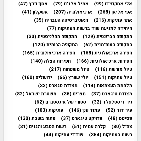
אלי אסקוזידו
(99)
אמיל אלג'ם
(79)
אסף פרץ
(47)
אפי אליאן
(268)
ארכיאולוגיה
(207)
אשקלון
(41)
אתר עתיקות
(216)
האוניברסיטה העברית
(35)
היחידה למניעת שוד ברשות העתיקות
(77)
התקופה הביזנטית
(129)
התקופה ההלניסטית
(30)
התקופה העות'מנית
(62)
התקופה הרומית
(120)
חפירה ארכאולוגית
(168)
חפירה ארכיאולוגית
(165)
חפירות ארכיאולוגיות
(166)
חפירות הצלה
(140)
טיול מורשת
(116)
טיול משפחות
(217)
טיול עתיקות
(151)
יולי שוורץ
(66)
ירושלים
(160)
מלחמת העצמאות
(114)
מצודת טגארט
(33)
מצודת טיגארט
(37)
מצרים
(36)
משטרת ישראל
(82)
ניר דיסטלפלד
(32)
סטורי של אינסטגרם
(62)
עיר דוד
(52)
עמוד ענן
(146)
עתיקות
(183)
פסיפס
(48)
פרויקט טיגארט
(37)
פתוח בשבת
(130)
צה"ל
(80)
קלרה עמית
(51)
רשות הטבע והגנים
(31)
רשות העתיקות
(354)
שודדי עתיקות
(44)