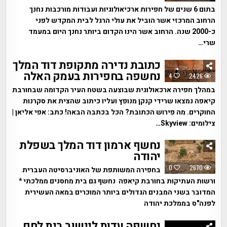
בתום 6 שנים של חפירות ארכיאולוגיות ועבודות מורכבות נחנך
הרחוב המרכזי אשר הוביל את עולי הרגל לבית המקדש לפני
כ-2000 שנה. הרחוב אשר הינו הקדום ביותר נחנך היום במעמד
שרי…
כתובת נדירה מתקופת דוד המלך
נחשפה בחפירות בעמק האלה
4
2426
במהלך חפירה ארכאולוגית שבוצעה בשטח העיר הקדומה שבחורבת
קיאפה נמצאו שרידי קנקן מנופץ ועליו כיתוב שהצית את סקרנות
החוקרים. מה פירוש הכתובת? הכל בכתבה הבאה! כתב: אפי אליאן |
צילומים: Skyview…
נחשף ארמון דוד המלך בשפלת
יהודה
0
2670
בחפירה המשותפת של האוניברסיטה העברית
ורשות העתיקות בחורבת קיאפה נחשף גם בית מחסנים ממלכתי *
המדובר בשני המבנים הגדולים ביותר המוכרים במאה העשירית
לפנה"ס בממלכת יהודה
נחשפה עדות ליישוב בית לחם