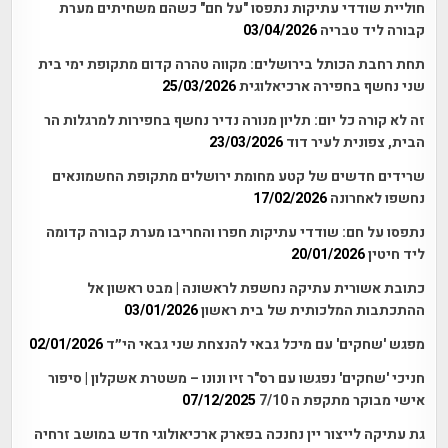
חוליית שודדי עתיקות נתפסו "על חם" כשהם משחיתים מערת
קבורה ליד טבריה
03/04/2026
תחת רחבת הכותל בירושלים: מקווה טהרה קדום מתקופת ימי בית
שני נחשף בחפירה ארכיאלוגית
25/03/2026
זה לא קורה כל יום: תליון מנורה נדיר נחשף בחפירות למרגלות הר
הבית, צפונית לעיר דוד
23/03/2026
שרידים חדשים של קטע מחומת ירושלים מתקופת החשמונאים
נחשפו לאחרונה
17/02/2026
נתפסו על חם: שודדי עתיקות חפרו והחריבו מערת קבורה קדומה
ליד חיטין
20/01/2026
כתובת אשורית עתיקה נחשפת לראשונה | מבט ראשון אל
ההתכתבות המלכותית של בית ראשון
03/01/2026
מפגש 'שחקים' עם מיכל גבאי להנצחת שני גבאי הי״ד
02/01/2026
חניכי 'שחקים' נפגשו עם רס"ר זיו ונונו – משטרת אשקלון | סיפור
אישי מבוקר מתקפת ה 7/10
07/12/2025
גת עתיקה לייצור יין נחנכה בפארק ארכיאולוגי חדש במושב זרחיה