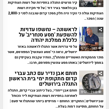
קיר מרשים התגלה בחפירות של רשות העתיקות
13
1141
בגן הלאומי בעיר דוד | על פי חקירת רשות
העתיקות עולה כי הקיר היה חלק מסכר קדום שנבנה לפני כ-2,800
שנה | הסכר…
לראשונה – נחשפו עדויות
להשפעת 'מסע סנחריב' על
כלכלת ממלכת יהודה
על פי עדויות אשר התגלו לראשונה באזור
17
1262
ירושלים, נראה כי 'מסע העונשין' המפורסם, אשר
מוכר מהמקורות האשוריים ומהתנ"ך, הותיר עקבות בעקיפין גם
בסמוך לירושלים | באותו מסע עונשין מפורסם, חרבו…
חותם אבן נדיר עם כתב עברי
קדום מתקופת ימי בית הראשון
התגלה בירושלים
חותם אבן ייחודי, בעל כיתוב עברי קדום, התגלה
11
2449
לאחרונה בחפירות רשות העתיקות ליד הכותל
שבירושלים | החוקרים: החותם – מהיפים ביותר שהתגלו אי פעם |
על החותם, מופיעה דמות בעלת…