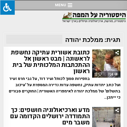
Ski
MENU
t
conten
תגית:
ממלכת יהודה
כתובת אשורית עתיקה נחשפת
לראשונה | מבט ראשון אל
ההתכתבות המלכותית של בית
ראשון
12
704
בחפירות סמוך לכותל ועיר דוד, על גבי חרס זעיר
ועל כתב יתדות עתיק, נחשפה עדות נדירה המספרת על 'עיכוב
בתשלום' של ממלכת יהודה לאימפריה האשורית | החוקרים סבורים
כי ייתכן…
מדע וארכיאולוגיה חושפים: כך
התמודדה ירושלים הקדומה עם
משבר מים