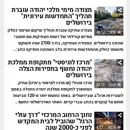
מצודה מימי מלכי יהודה עוברת
תהליך "התחדשות עירונית"
בירושלים
מצודה עתיקה עוברת תהליך שיקום ושימור כחלק
49
2890
ממיזם קהילתי של רשות העתיקות עם תושבי
שכונה בירושלים. המצודה העתיקה, בת כ-2700 שנה תשוקם
ותשומר כחלק מהתחדשות עירונית בלב השכונה הותיקה כתב:…
"מרכז לוגיסטי" מתקופת ממלכת
יהודה נחשף בחפירות הצלה
בירושלים
מרכז מנהלי (או מרכז לוגיסטי בימינו) עתיק
65
3509
המתוארך לתקופת ממלכת יהודה התגלה בסמוך
לשגרירות ארה"ב שבירושלים. באתר נחשפו יותר מ-120 טביעות
חותם על קנקנים בכתב עברי קדום. האתר הארכיאולוגי נחשף…
נחנך הרחוב המרכזי "דרך עולי
הרגל" שהוביל לבית המקדש
לפני כ-2000 שנה
6
4074