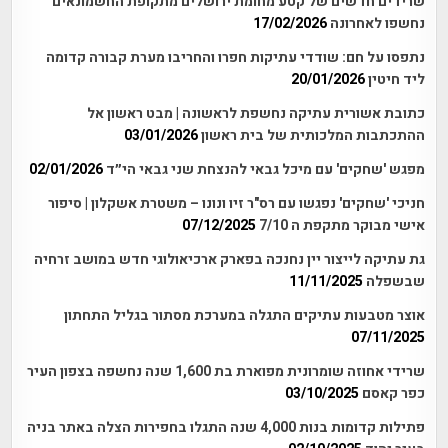
שרידים חדשים של קטע מחומת ירושלים מתקופת החשמונאים
נחשפו לאחרונה
17/02/2026
נתפסו על חם: שודדי עתיקות חפרו והחריבו מערת קבורה קדומה
ליד חיטין
20/01/2026
כתובת אשורית עתיקה נחשפת לראשונה | מבט ראשון אל
ההתכתבות המלכותית של בית ראשון
03/01/2026
מפגש 'שחקים' עם מיכל גבאי להנצחת שני גבאי הי״ד
02/01/2026
חניכי 'שחקים' נפגשו עם רס"ר זיו ונונו – משטרת אשקלון | סיפור
אישי מבוקר מתקפת ה 7/10
07/12/2025
גת עתיקה לייצור יין נחנכה בפארק ארכיאולוגי חדש במושב זרחיה
שבשפלה
11/11/2025
אוצר מטבעות עתיקים התגלה במערכת מסתור בגליל התחתון
07/11/2025
שרידי אחוזה שומרונית מפוארת בת 1,600 שנה נחשפה בצפון העיר
כפר קאסם
03/10/2025
פתילות קדומות בנות 4,000 שנה התגלו בחפירות הצלה באתר בניה