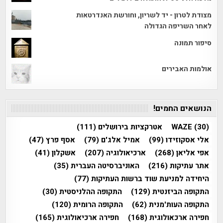
מצודת לטרון - יד לשריון, וחורשת האנדרטאות
לאחר השריפה הגדולה
סיפור תמונה
אולמות האבירים
הנושאים החמים!
(30)
WAZE
אטרקציות בירושלים
(111)
אלי אסקוזידו
(99)
אמיל אלג'ם
(79)
אסף פרץ
(47)
אפי אליאן
(268)
ארכיאולוגיה
(207)
אשקלון
(41)
אתר עתיקות
(216)
האוניברסיטה העברית
(35)
היחידה למניעת שוד ברשות העתיקות
(77)
התקופה הביזנטית
(129)
התקופה ההלניסטית
(30)
התקופה העות'מנית
(62)
התקופה הרומית
(120)
חפירה ארכאולוגית
(168)
חפירה ארכיאולוגית
(165)