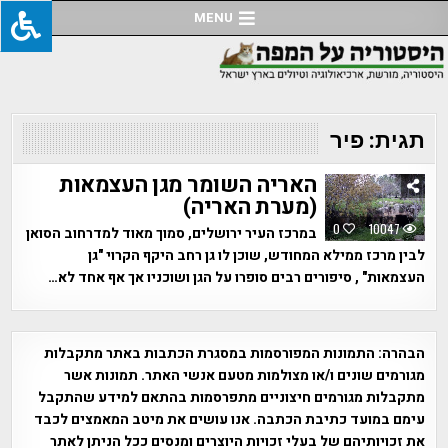
Ski
MENU
t
conten
תגית:
פיר
האריה השומר מגן העצמאות
(מערת האריה)
0
10047
במרכז העיר ירושלים, סמוך מאוד למדרחוב הסואן
לבין מרכז ממילא המחודש, שוכן לו גן רחב היקף הקרוי "גן
העצמאות" , סיפורים רבים סופרו על הגן ושוכניו אך אף אחד לא…
הבהרה:
התמונות המפורסמות במסגרת הכתבות באתר מתקבלות
מגורמים שונים ו/או מצולמות מטעם אנשי האתר. תמונות אשר
מתקבלות מגורמים חיצוניים מתפרסמות בהתאם למידע שהתקבל
עימם במועד כתיבת הכתבה. אנו עושים את מיטב המאמצים לכבד
את זכויותיהם של בעלי זכויות היוצרים ומנסים ככל הניתן לאתר