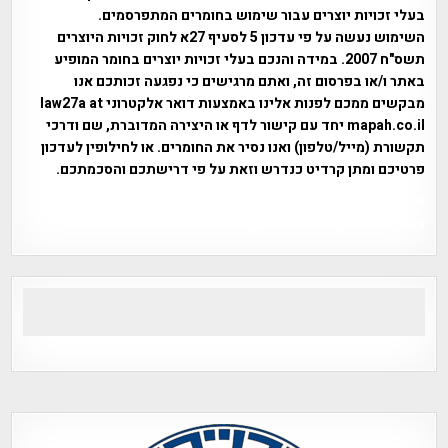
בעלי זכויות יוצרים עבור שימוש בחומרים המתפרסמים.
השימוש נעשה על פי עדכון 5 לסעיף 27א לחוק זכויות היוצרים
תשס"ח 2007. במידה והנכם בעלי זכויות יוצרים בחומר המופיע
באתר ו/או בפרסום זה, ואתם מרגישים כי נפגעה זכותכם אנו
מבקשים ממכם לפנות אלינו באמצעות דואר אלקטרוני law27a at
mapah.co.il יחד עם קישור לדף או היצירה המדוברת, שם ודרכי
תקשורת (מייל/טלפון) ואנו נסיר את החומרים. או לחילופין לעדכון
פרטיכם ומתן קרדיט כנדרש וזאת על פי דרישתכם והסכמתכם.
אפי אליאן , היסטוריה על המפה , פרוייקט טיגארט , Efi Elian ,
Tegart Fort , tegart fortress