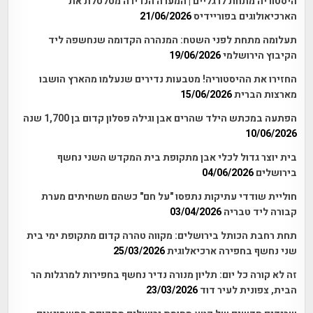
היסטוריה מתחת לרגליים | המערה הנדירה מטלטלת את
הארכיאולוגים בפוריידיס
21/06/2026
תעלומה מתחת לפני השטח: המנהרה הקדומה שנחשפה ליד
הקיבוץ הירושלמי
19/06/2026
החזירו את ההיסטוריה! מטבעות נדירים שנעלמו מהארץ הושבו
מארצות הברית
15/06/2026
הפתעה במכתש הילד שהרים אבן וגילה פסלון קדום בן 1,700 שנה
10/06/2026
בית יוצר גדול לכלי אבן מתקופת בית המקדש השני נחשף
בירושלים
04/06/2026
חוליית שודדי עתיקות נתפסו "על חם" כשהם משחיתים מערת
קבורה ליד טבריה
03/04/2026
תחת רחבת הכותל בירושלים: מקווה טהרה קדום מתקופת ימי בית
שני נחשף בחפירה ארכיאלוגית
25/03/2026
זה לא קורה כל יום: תליון מנורה נדיר נחשף בחפירות למרגלות הר
הבית, צפונית לעיר דוד
23/03/2026