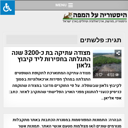
Ski
MENU
t
conten
תגית:
פלשתים
מצודה עתיקה בת כ-3200 שנה
התגלתה בחפירות ליד קיבוץ
גלאון
מצודה עתיקה המתוארכת לתקופת השופטים
71
4733
התגלתה במהלך חפירות ארכאולוגיות בסמוך
לקיבוץ גלאון שבשפלה. על פי החוקרים מדובר במצודה שהוקמה
כניסיון כנעני להתגונן מפני האויב הפלישתי שהתקרב לאזור. כתב:
אפי אליאן…
הבהרה:
התמונות המפורסמות במסגרת הכתבות באתר מתקבלות
מגורמים שונים ו/או מצולמות מטעם אנשי האתר. תמונות אשר