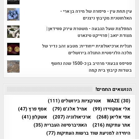
עין תחת עין - סיפורה של מירה בן ארי -
האלחוטנית מקיבוץ ניצנים
המפלצת שעל הגבעה - משטרת עירק סווידאן |
מצודת יואב | פרוייקט טיגארט
תגלית ארכיאולוגית ייחודית: מטבע זהב נדיר של
מלכה הלניסטית התגלה בירושלים
פסיפס צבעוני מרהיב בן כ-1500 שנה נחשף
בשדות קיבוץ בית קמה
הנושאים החמים!
(30)
WAZE
אטרקציות בירושלים
(111)
אלי אסקוזידו
(99)
אמיל אלג'ם
(79)
אסף פרץ
(47)
אפי אליאן
(268)
ארכיאולוגיה
(207)
אשקלון
(41)
אתר עתיקות
(216)
האוניברסיטה העברית
(35)
היחידה למניעת שוד ברשות העתיקות
(77)