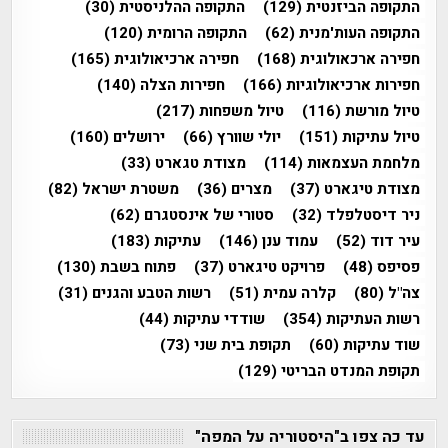
התקופה הביזנטית
(129)
התקופה ההלניסטית
(30)
התקופה העות'מנית
(62)
התקופה הרומית
(120)
חפירה ארכאולוגית
(168)
חפירה ארכיאולוגית
(165)
חפירות ארכיאולוגיות
(166)
חפירות הצלה
(140)
טיול מורשת
(116)
טיול משפחות
(217)
טיול עתיקות
(151)
יולי שוורץ
(66)
ירושלים
(160)
מלחמת העצמאות
(114)
מצודת טגארט
(33)
מצודת טיגארט
(37)
מצרים
(36)
משטרת ישראל
(82)
ניר דיסטלפלד
(32)
סטורי של אינסטגרם
(62)
עיר דוד
(52)
עמוד ענן
(146)
עתיקות
(183)
פסיפס
(48)
פרויקט טיגארט
(37)
פתוח בשבת
(130)
צה"ל
(80)
קלרה עמית
(51)
רשות הטבע והגנים
(31)
רשות העתיקות
(354)
שודדי עתיקות
(44)
שוד עתיקות
(60)
תקופת בית שני
(73)
תקופת המנדט הבריטי
(129)
עד כה צפו ב"היסטוריה על המפה"