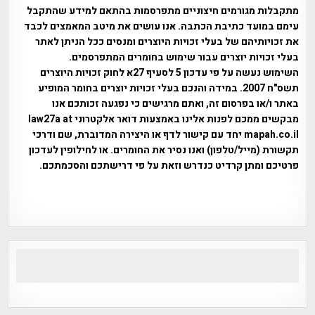
מתקבלות מגורמים חיצוניים מתפרסמות בהתאם למידע שהתקבל
עימם במועד כתיבת הכתבה. אנו עושים את מיטב המאמצים לכבד
את זכויותיהם של בעלי זכויות היוצרים ומנסים ככל הניתן לאתר
בעלי זכויות יוצרים עבור שימוש בחומרים המתפרסמים.
השימוש נעשה על פי עדכון 5 לסעיף 27א לחוק זכויות היוצרים
תשס"ח 2007. במידה והנכם בעלי זכויות יוצרים בחומר המופיע
באתר ו/או בפרסום זה, ואתם מרגישים כי נפגעה זכותכם אנו
מבקשים ממכם לפנות אלינו באמצעות דואר אלקטרוני law27a at
mapah.co.il יחד עם קישור לדף או היצירה המדוברת, שם ודרכי
תקשורת (מייל/טלפון) ואנו נסיר את החומרים. או לחילופין לעדכון
פרטיכם ומתן קרדיט כנדרש וזאת על פי דרישתכם והסכמתכם.
אפי אליאן , היסטוריה על המפה , פרוייקט טיגארט , Efi Elian ,
Tegart Fort , tegart fortress