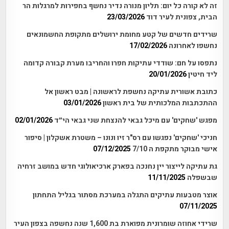
זה לא קורה כל יום: תליון מנורה נדיר נחשף בחפירות למרגלות הר
הבית, צפונית לעיר דוד
23/03/2026
שרידים חדשים של קטע מחומת ירושלים מתקופת החשמונאים
נחשפו לאחרונה
17/02/2026
נתפסו על חם: שודדי עתיקות חפרו והחריבו מערת קבורה קדומה
ליד חיטין
20/01/2026
כתובת אשורית עתיקה נחשפת לראשונה | מבט ראשון אל
ההתכתבות המלכותית של בית ראשון
03/01/2026
מפגש 'שחקים' עם מיכל גבאי להנצחת שני גבאי הי״ד
02/01/2026
חניכי 'שחקים' נפגשו עם רס"ר זיו ונונו – משטרת אשקלון | סיפור
אישי מבוקר מתקפת ה 7/10
07/12/2025
גת עתיקה לייצור יין נחנכה בפארק ארכיאולוגי חדש במושב זרחיה
שבשפלה
11/11/2025
אוצר מטבעות עתיקים התגלה במערכת מסתור בגליל התחתון
07/11/2025
שרידי אחוזה שומרונית מפוארת בת 1,600 שנה נחשפה בצפון העיר