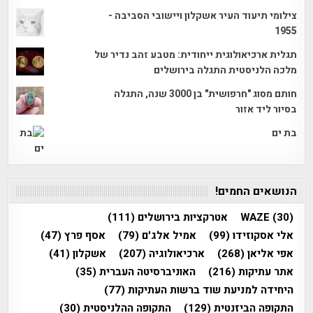
צילומי תיעוד העיר אשקלון ויישובי הסביבה -
1955
תגלית ארכיאולוגית ייחודית: מטבע זהב נדיר של
מלכה הלניסטית התגלה בירושלים
חותם מסוג "חרפושית" בן 3000 שנה, התגלה
בסיור ליד אזור
בת ים
הנושאים החמים!
(30)
WAZE
אטרקציות בירושלים
(111)
אלי אסקוזידו
(99)
אמיל אלג'ם
(79)
אסף פרץ
(47)
אפי אליאן
(268)
ארכיאולוגיה
(207)
אשקלון
(41)
אתר עתיקות
(216)
האוניברסיטה העברית
(35)
היחידה למניעת שוד ברשות העתיקות
(77)
התקופה הביזנטית
(129)
התקופה ההלניסטית
(30)