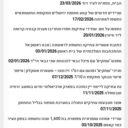
הבית, צפונית לעיר דוד
23/03/2026
שרידים חדשים של קטע מחומת ירושלים מתקופת החשמונאים
נחשפו לאחרונה
17/02/2026
נתפסו על חם: שודדי עתיקות חפרו והחריבו מערת קבורה קדומה
ליד חיטין
20/01/2026
כתובת אשורית עתיקה נחשפת לראשונה | מבט ראשון אל
ההתכתבות המלכותית של בית ראשון
03/01/2026
מפגש 'שחקים' עם מיכל גבאי להנצחת שני גבאי הי״ד
02/01/2026
חניכי 'שחקים' נפגשו עם רס"ר זיו ונונו – משטרת אשקלון | סיפור
אישי מבוקר מתקפת ה 7/10
07/12/2025
גת עתיקה לייצור יין נחנכה בפארק ארכיאולוגי חדש במושב זרחיה
שבשפלה
11/11/2025
אוצר מטבעות עתיקים התגלה במערכת מסתור בגליל התחתון
07/11/2025
שרידי אחוזה שומרונית מפוארת בת 1,600 שנה נחשפה בצפון העיר
כפר קאסם
03/10/2025