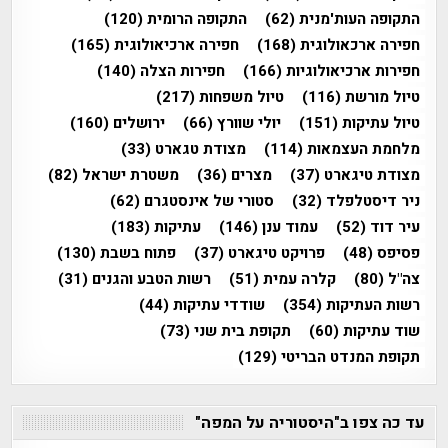
התקופה העות'מנית
(62)
התקופה הרומית
(120)
חפירה ארכאולוגית
(168)
חפירה ארכיאולוגית
(165)
חפירות ארכיאולוגיות
(166)
חפירות הצלה
(140)
טיול מורשת
(116)
טיול משפחות
(217)
טיול עתיקות
(151)
יולי שוורץ
(66)
ירושלים
(160)
מלחמת העצמאות
(114)
מצודת טגארט
(33)
מצודת טיגארט
(37)
מצרים
(36)
משטרת ישראל
(82)
ניר דיסטלפלד
(32)
סטורי של אינסטגרם
(62)
עיר דוד
(52)
עמוד ענן
(146)
עתיקות
(183)
פסיפס
(48)
פרויקט טיגארט
(37)
פתוח בשבת
(130)
צה"ל
(80)
קלרה עמית
(51)
רשות הטבע והגנים
(31)
רשות העתיקות
(354)
שודדי עתיקות
(44)
שוד עתיקות
(60)
תקופת בית שני
(73)
תקופת המנדט הבריטי
(129)
עד כה צפו ב"היסטוריה על המפה"