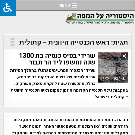
Ski
MENU
t
conten
תגית:
ראש הכנסייה היוונית – קתולית
שרידי בסיס כנסיה בת 1300
שנה נחשפו ליד הר תבור
שרידי הכנסיה המרשימים נתגלו במהלך חפירות
ארכאולוגיות של רשות העתיקות בכפר כמא,
62
3563
כחלק מהכשרת שטח להקמת פארק משחקים.
בעקבות גילוי הכנסיה הקדומה הוזמן למקום ראש הכנסייה היוונית
– קתולית בישראל…
הבהרה:
התמונות המפורסמות במסגרת הכתבות באתר מתקבלות
מגורמים שונים ו/או מצולמות מטעם אנשי האתר. תמונות אשר
מתקבלות מגורמים חיצוניים מתפרסמות בהתאם למידע שהתקבל