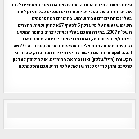
עימם במועד כתיבת הכתבה. אנו עושים את מיטב המאמצים לכבד
את זכויותיהם של בעלי זכויות היוצרים ומנסים ככל הניתן לאתר
בעלי זכויות יוצרים עבור שימוש בחומרים המתפרסמים.
השימוש נעשה על פי עדכון 5 לסעיף 27א לחוק זכויות היוצרים
תשס"ח 2007. במידה והנכם בעלי זכויות יוצרים בחומר המופיע
באתר ו/או בפרסום זה, ואתם מרגישים כי נפגעה זכותכם אנו
מבקשים ממכם לפנות אלינו באמצעות דואר אלקטרוני law27a at
mapah.co.il יחד עם קישור לדף או היצירה המדוברת, שם ודרכי
תקשורת (מייל/טלפון) ואנו נסיר את החומרים. או לחילופין לעדכון
פרטיכם ומתן קרדיט כנדרש וזאת על פי דרישתכם והסכמתכם.
אפי אליאן , היסטוריה על המפה , פרוייקט טיגארט , Efi Elian ,
Tegart Fort , tegart fortress