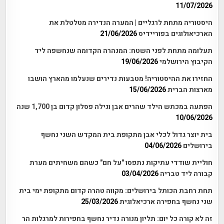
11/07/2026
היסטוריה מתחת לרגליים | המערה הנדירה מטלטלת את
הארכיאולוגים בפוריידיס
21/06/2026
תעלומה מתחת לפני השטח: המנהרה הקדומה שנחשפה ליד
הקיבוץ הירושלמי
19/06/2026
החזירו את ההיסטוריה! מטבעות נדירים שנעלמו מהארץ הושבו
מארצות הברית
15/06/2026
הפתעה במכתש הילד שהרים אבן וגילה פסלון קדום בן 1,700 שנה
10/06/2026
בית יוצר גדול לכלי אבן מתקופת בית המקדש השני נחשף
בירושלים
04/06/2026
חוליית שודדי עתיקות נתפסו "על חם" כשהם משחיתים מערת
קבורה ליד טבריה
03/04/2026
תחת רחבת הכותל בירושלים: מקווה טהרה קדום מתקופת ימי בית
שני נחשף בחפירה ארכיאלוגית
25/03/2026
זה לא קורה כל יום: תליון מנורה נדיר נחשף בחפירות למרגלות הר