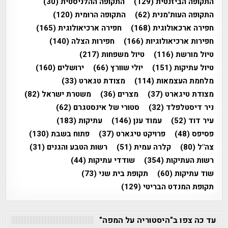
התקופה הביזנטית
(129)
התקופה ההלניסטית
(30)
התקופה העות'מנית
(62)
התקופה הרומית
(120)
חפירה ארכאולוגית
(168)
חפירה ארכיאולוגית
(165)
חפירות ארכיאולוגיות
(166)
חפירות הצלה
(140)
טיול מורשת
(116)
טיול משפחות
(217)
טיול עתיקות
(151)
יולי שוורץ
(66)
ירושלים
(160)
מלחמת העצמאות
(114)
מצודת טגארט
(33)
מצודת טיגארט
(37)
מצרים
(36)
משטרת ישראל
(82)
ניר דיסטלפלד
(32)
סטורי של אינסטגרם
(62)
עיר דוד
(52)
עמוד ענן
(146)
עתיקות
(183)
פסיפס
(48)
פרויקט טיגארט
(37)
פתוח בשבת
(130)
צה"ל
(80)
קלרה עמית
(51)
רשות הטבע והגנים
(31)
רשות העתיקות
(354)
שודדי עתיקות
(44)
שוד עתיקות
(60)
תקופת בית שני
(73)
תקופת המנדט הבריטי
(129)
עד כה צפו ב"היסטוריה על המפה"