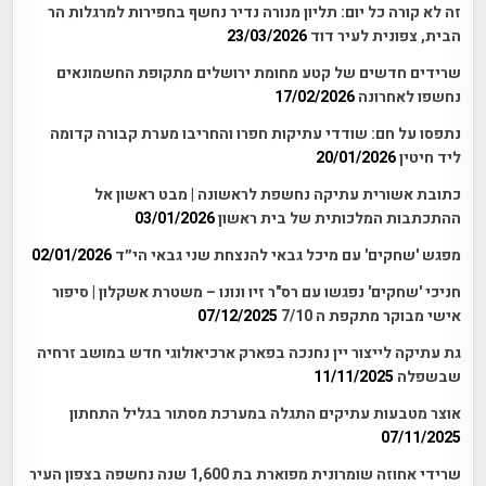
זה לא קורה כל יום: תליון מנורה נדיר נחשף בחפירות למרגלות הר
הבית, צפונית לעיר דוד
23/03/2026
שרידים חדשים של קטע מחומת ירושלים מתקופת החשמונאים
נחשפו לאחרונה
17/02/2026
נתפסו על חם: שודדי עתיקות חפרו והחריבו מערת קבורה קדומה
ליד חיטין
20/01/2026
כתובת אשורית עתיקה נחשפת לראשונה | מבט ראשון אל
ההתכתבות המלכותית של בית ראשון
03/01/2026
מפגש 'שחקים' עם מיכל גבאי להנצחת שני גבאי הי״ד
02/01/2026
חניכי 'שחקים' נפגשו עם רס"ר זיו ונונו – משטרת אשקלון | סיפור
אישי מבוקר מתקפת ה 7/10
07/12/2025
גת עתיקה לייצור יין נחנכה בפארק ארכיאולוגי חדש במושב זרחיה
שבשפלה
11/11/2025
אוצר מטבעות עתיקים התגלה במערכת מסתור בגליל התחתון
07/11/2025
שרידי אחוזה שומרונית מפוארת בת 1,600 שנה נחשפה בצפון העיר