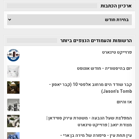
ארכיון הכתבות
ארכיון
הכתבות
הרשומות והעמודים הנצפים ביותר
פרוייקט טיגארט
יום בהיסטוריה - חודש אוגוסט
קבר שודד הים מרחוב אלפסי 10 (קבר יאסון -
Jason’s Tomb)
אז והיום
המפלצת שעל הגבעה - משטרת עירק סווידאן |
מצודת יואב | פרוייקט טיגארט
עין תחת עין - סיפורה של מירה בן ארי -