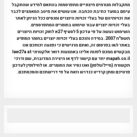
מתקבלות מגורמים חיצוניים מתפרסמות בהתאם למידע שהתקבל
עימם במועד כתיבת הכתבה. אנו עושים את מיטב המאמצים לכבד
את זכויותיהם של בעלי זכויות היוצרים ומנסים ככל הניתן לאתר
בעלי זכויות יוצרים עבור שימוש בחומרים המתפרסמים.
השימוש נעשה על פי עדכון 5 לסעיף 27א לחוק זכויות היוצרים
תשס"ח 2007. במידה והנכם בעלי זכויות יוצרים בחומר המופיע
באתר ו/או בפרסום זה, ואתם מרגישים כי נפגעה זכותכם אנו
מבקשים ממכם לפנות אלינו באמצעות דואר אלקטרוני law27a at
mapah.co.il יחד עם קישור לדף או היצירה המדוברת, שם ודרכי
תקשורת (מייל/טלפון) ואנו נסיר את החומרים. או לחילופין לעדכון
פרטיכם ומתן קרדיט כנדרש וזאת על פי דרישתכם והסכמתכם.
אפי אליאן , היסטוריה על המפה , פרוייקט טיגארט , Efi Elian ,
Tegart Fort , tegart fortress