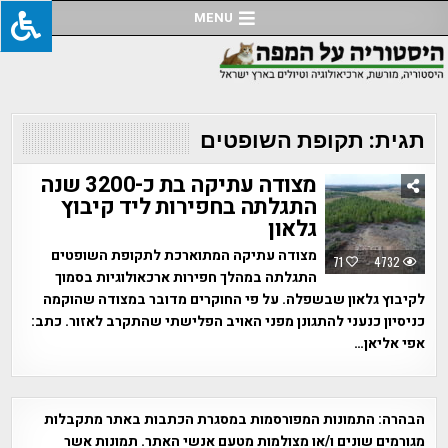
Ski
MENU
t
conten
תגית:
תקופת השופטים
מצודה עתיקה בת כ-3200 שנה
התגלתה בחפירות ליד קיבוץ
גלאון
מצודה עתיקה המתוארכת לתקופת השופטים
71
4732
התגלתה במהלך חפירות ארכאולוגיות בסמוך
לקיבוץ גלאון שבשפלה. על פי החוקרים מדובר במצודה שהוקמה
כניסיון כנעני להתגונן מפני האויב הפלישתי שהתקרב לאזור. כתב:
אפי אליאן…
הבהרה:
התמונות המפורסמות במסגרת הכתבות באתר מתקבלות
מגורמים שונים ו/או מצולמות מטעם אנשי האתר. תמונות אשר