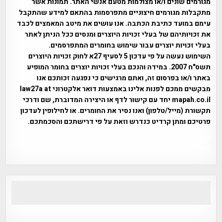
מגורמים שונים ו/או מצולמות מטעם אנשי האתר. תמונות אשר
מתקבלות מגורמים חיצוניים מתפרסמות בהתאם למידע שהתקבל
עימם במועד כתיבת הכתבה. אנו עושים את מיטב המאמצים לכבד
את זכויותיהם של בעלי זכויות היוצרים ומנסים ככל הניתן לאתר
בעלי זכויות יוצרים עבור שימוש בחומרים המתפרסמים.
השימוש נעשה על פי עדכון 5 לסעיף 27א לחוק זכויות היוצרים
תשס"ח 2007. במידה והנכם בעלי זכויות יוצרים בחומר המופיע
באתר ו/או בפרסום זה, ואתם מרגישים כי נפגעה זכותכם אנו
מבקשים ממכם לפנות אלינו באמצעות דואר אלקטרוני law27a at
mapah.co.il יחד עם קישור לדף או היצירה המדוברת, שם ודרכי
תקשורת (מייל/טלפון) ואנו נסיר את החומרים. או לחילופין לעדכון
פרטיכם ומתן קרדיט כנדרש וזאת על פי דרישתכם והסכמתכם.
אפי אליאן , היסטוריה על המפה , פרוייקט טיגארט , Efi Elian ,
Tegart Fort , tegart fortress