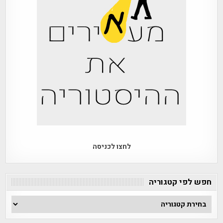
לחצו לכניסה
חפש לפי קטגוריה
חפש
לפי
קטגוריה