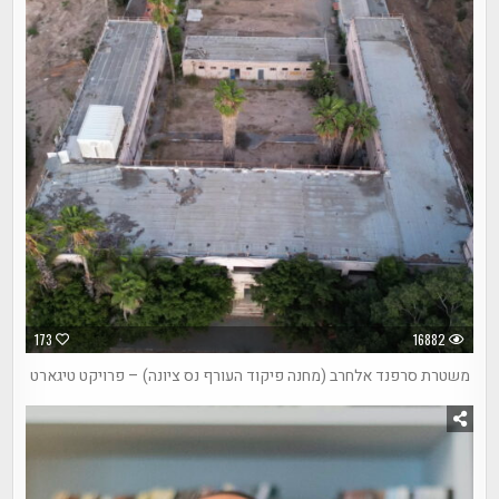
173
16882
משטרת סרפנד אלחרב (מחנה פיקוד העורף נס ציונה) – פרויקט טיגארט