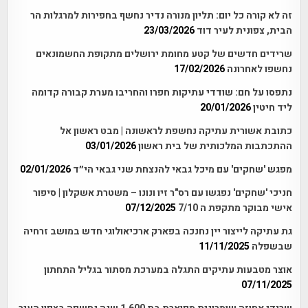
זה לא קורה כל יום: תליון מנורה נדיר נחשף בחפירות למרגלות הר
הבית, צפונית לעיר דוד
23/03/2026
שרידים חדשים של קטע מחומת ירושלים מתקופת החשמונאים
נחשפו לאחרונה
17/02/2026
נתפסו על חם: שודדי עתיקות חפרו והחריבו מערת קבורה קדומה
ליד חיטין
20/01/2026
כתובת אשורית עתיקה נחשפת לראשונה | מבט ראשון אל
ההתכתבות המלכותית של בית ראשון
03/01/2026
מפגש 'שחקים' עם מיכל גבאי להנצחת שני גבאי הי״ד
02/01/2026
חניכי 'שחקים' נפגשו עם רס"ר זיו ונונו – משטרת אשקלון | סיפור
אישי מבוקר מתקפת ה 7/10
07/12/2025
גת עתיקה לייצור יין נחנכה בפארק ארכיאולוגי חדש במושב זרחיה
שבשפלה
11/11/2025
אוצר מטבעות עתיקים התגלה במערכת מסתור בגליל התחתון
07/11/2025