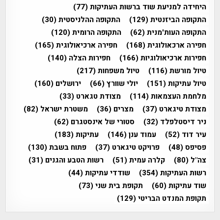
היחידה למניעת שוד ברשות העתיקות
(77)
התקופה הביזנטית
(129)
התקופה ההלניסטית
(30)
התקופה העות'מנית
(62)
התקופה הרומית
(120)
חפירה ארכאולוגית
(168)
חפירה ארכיאולוגית
(165)
חפירות ארכיאולוגיות
(166)
חפירות הצלה
(140)
טיול מורשת
(116)
טיול משפחות
(217)
טיול עתיקות
(151)
יולי שוורץ
(66)
ירושלים
(160)
מלחמת העצמאות
(114)
מצודת טגארט
(33)
מצודת טיגארט
(37)
מצרים
(36)
משטרת ישראל
(82)
ניר דיסטלפלד
(32)
סטורי של אינסטגרם
(62)
עיר דוד
(52)
עמוד ענן
(146)
עתיקות
(183)
פסיפס
(48)
פרויקט טיגארט
(37)
פתוח בשבת
(130)
צה"ל
(80)
קלרה עמית
(51)
רשות הטבע והגנים
(31)
רשות העתיקות
(354)
שודדי עתיקות
(44)
שוד עתיקות
(60)
תקופת בית שני
(73)
תקופת המנדט הבריטי
(129)