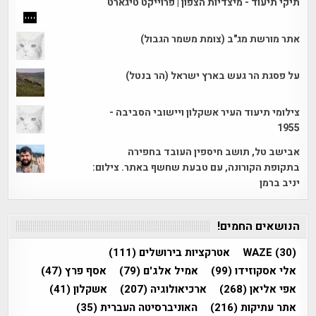
תיקי תיעוד - מיצדיות הצפון | פרוייקט טיגארט
אתר מורשת מג"ב (צומת משמר הגבול)
על פסגת הר געש בארץ ישראל (הר בנטל)
צילומי תיעוד העיר אשקלון ויישובי הסביבה -
1955
אבישב טל, תושב חיספין העובד בחפירה
בתקופת הקורונה, עם טבעת שחשף באתר. צילום:
יניב ברמן
הנושאים החמים!
(30)
WAZE
אטרקציות בירושלים
(111)
אלי אסקוזידו
(99)
אמיל אלג'ם
(79)
אסף פרץ
(47)
אפי אליאן
(268)
ארכיאולוגיה
(207)
אשקלון
(41)
אתר עתיקות
(216)
האוניברסיטה העברית
(35)