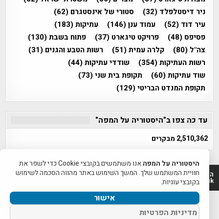
ניר דיסטלפלד
(32)
סטורי של אינסטגרם
(62)
עיר דוד
(52)
עמוד ענן
(146)
עתיקות
(183)
פסיפס
(48)
פרויקט טיגארט
(37)
פתוח בשבת
(130)
צה"ל
(80)
קלרה עמית
(51)
רשות הטבע והגנים
(31)
רשות העתיקות
(354)
שודדי עתיקות
(44)
שוד עתיקות
(60)
תקופת בית שני
(73)
תקופת המנדט הבריטי
(129)
עד כה צפו ב"היסטוריה על המפה"
2,510,362 מבקרים
היסטוריה על המפה
אנו משתמשים בקובצי Cookie כדי לשפר את
חוויית המשתמש שלך. המשך השימוש באתר מהווה הסכמה לשימוש
היסטוריה על המפה 2011-2026 | פרוייקט טיגארט 2012-2026|
www.mapah.co.il | www.tegart.uk
בקובצי עוגיות.
אישור
מדיניות הפרטיות