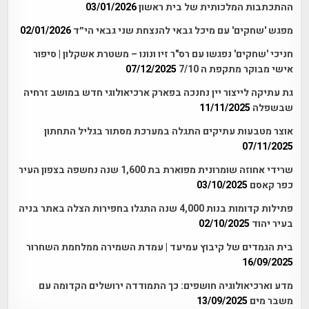
ההתכתבות המלכותית של בית ראשון
03/01/2026
מפגש 'שחקים' עם מיכל גבאי להנצחת שני גבאי הי״ד
02/01/2026
חניכי 'שחקים' נפגשו עם רס"ר זיו ונונו – משטרת אשקלון | סיפור
אישי מבוקר מתקפת ה 7/10
07/12/2025
גת עתיקה לייצור יין נחנכה בפארק ארכיאולוגי חדש במושב זרחיה
שבשפלה
11/11/2025
אוצר מטבעות עתיקים התגלה במערכת מסתור בגליל התחתון
07/11/2025
שרידי אחוזה שומרונית מפוארת בת 1,600 שנה נחשפה בצפון העיר
כפר קאסם
03/10/2025
פתילות קדומות בנות 4,000 שנה התגלו בחפירות הצלה באתר בניה
בעיר יהוד
02/10/2025
בית הגמדים של קיבוץ עמיעד | עמדת השמירה ממלחמת השחרור
16/09/2025
מדע וארכיאולוגיה חושפים: כך התמודדה ירושלים הקדומה עם
משבר מים
13/09/2025