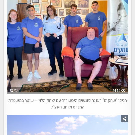
73
1442
חניכי "שחקים" רעננה פוגשים היסטוריה עם יצחק הלוי – שוטר במשטרת
המנדט ולוחם האצ"ל