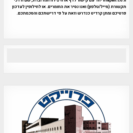
mapah.co.il יחד עם קישור לדף או היצירה המדוברת, שם ודרכי
תקשורת (מייל/טלפון) ואנו נסיר את החומרים. או לחילופין לעדכון
פרטיכם ומתן קרדיט כנדרש וזאת על פי דרישתכם והסכמתכם.
אפי אליאן , היסטוריה על המפה , פרוייקט טיגארט , Efi Elian ,
Tegart Fort , tegart fortress