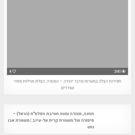
4
3141
חפירות הצלה במערות מדבר יהודה – המטרה: הצלת מגילות מפני
שודדים
Post
תחנה, מצודה ומטה חטיבת הפלמ"ח (הראל) –
navigation
סיפורה של משטרת קרית אל-עינב | משטרת אבו
גוש