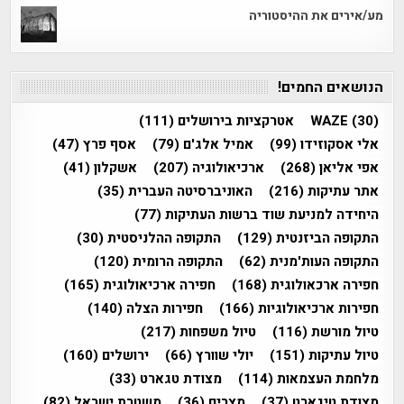
מע/אירים את ההיסטוריה
הנושאים החמים!
(30)
WAZE
אטרקציות בירושלים
(111)
אלי אסקוזידו
(99)
אמיל אלג'ם
(79)
אסף פרץ
(47)
אפי אליאן
(268)
ארכיאולוגיה
(207)
אשקלון
(41)
אתר עתיקות
(216)
האוניברסיטה העברית
(35)
היחידה למניעת שוד ברשות העתיקות
(77)
התקופה הביזנטית
(129)
התקופה ההלניסטית
(30)
התקופה העות'מנית
(62)
התקופה הרומית
(120)
חפירה ארכאולוגית
(168)
חפירה ארכיאולוגית
(165)
חפירות ארכיאולוגיות
(166)
חפירות הצלה
(140)
טיול מורשת
(116)
טיול משפחות
(217)
טיול עתיקות
(151)
יולי שוורץ
(66)
ירושלים
(160)
מלחמת העצמאות
(114)
מצודת טגארט
(33)
מצודת טיגארט
(37)
מצרים
(36)
משטרת ישראל
(82)