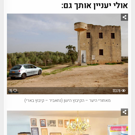
אולי יעניין אותך גם:
15
11379
מאחורי היער – הקיבוץ הישן (נחאביר – קיבוץ בארי)