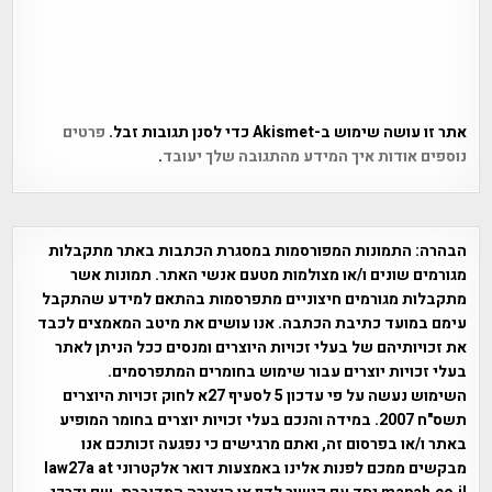
אתר זו עושה שימוש ב-Akismet כדי לסנן תגובות זבל.
פרטים
נוספים אודות איך המידע מהתגובה שלך יעובד
.
הבהרה:
התמונות המפורסמות במסגרת הכתבות באתר מתקבלות
מגורמים שונים ו/או מצולמות מטעם אנשי האתר. תמונות אשר
מתקבלות מגורמים חיצוניים מתפרסמות בהתאם למידע שהתקבל
עימם במועד כתיבת הכתבה. אנו עושים את מיטב המאמצים לכבד
את זכויותיהם של בעלי זכויות היוצרים ומנסים ככל הניתן לאתר
בעלי זכויות יוצרים עבור שימוש בחומרים המתפרסמים.
השימוש נעשה על פי עדכון 5 לסעיף 27א לחוק זכויות היוצרים
תשס"ח 2007. במידה והנכם בעלי זכויות יוצרים בחומר המופיע
באתר ו/או בפרסום זה, ואתם מרגישים כי נפגעה זכותכם אנו
מבקשים ממכם לפנות אלינו באמצעות דואר אלקטרוני law27a at