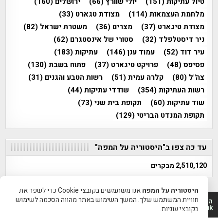
טיול עתיקות
(151)
יולי שוורץ
(66)
ירושלים
(160)
מלחמת העצמאות
(114)
מצודת טגארט
(33)
מצודת טיגארט
(37)
מצרים
(36)
משטרת ישראל
(82)
ניר דיסטלפלד
(32)
סטורי של אינסטגרם
(62)
עיר דוד
(52)
עמוד ענן
(146)
עתיקות
(183)
פסיפס
(48)
פרויקט טיגארט
(37)
פתוח בשבת
(130)
צה"ל
(80)
קלרה עמית
(51)
רשות הטבע והגנים
(31)
רשות העתיקות
(354)
שודדי עתיקות
(44)
שוד עתיקות
(60)
תקופת בית שני
(73)
תקופת המנדט הבריטי
(129)
עד כה צפו ב"היסטוריה על המפה"
2,510,120 מבקרים
היסטוריה על המפה
אנו משתמשים בקובצי Cookie כדי לשפר את
חוויית המשתמש שלך. המשך השימוש באתר מהווה הסכמה לשימוש
היסטוריה על המפה 2011-2026 | פרוייקט טיגארט 2012-2026|
www.mapah.co.il | www.tegart.uk
בקובצי עוגיות.