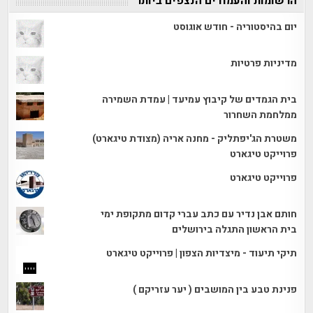
הרשומות והעמודים הנצפים ביותר
יום בהיסטוריה - חודש אוגוסט
מדיניות פרטיות
בית הגמדים של קיבוץ עמיעד | עמדת השמירה
ממלחמת השחרור
משטרת הג'יפתליק - מחנה אריה (מצודת טיגארט)
פרוייקט טיגארט
פרוייקט טיגארט
חותם אבן נדיר עם כתב עברי קדום מתקופת ימי
בית הראשון התגלה בירושלים
תיקי תיעוד - מיצדיות הצפון | פרוייקט טיגארט
פנינת טבע בין המושבים ( יער עזריקם )