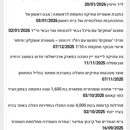
ליד חיטין
20/01/2026
כתובת אשורית עתיקה נחשפת לראשונה | מבט ראשון אל
ההתכתבות המלכותית של בית ראשון
03/01/2026
מפגש 'שחקים' עם מיכל גבאי להנצחת שני גבאי הי״ד
02/01/2026
חניכי 'שחקים' נפגשו עם רס"ר זיו ונונו – משטרת אשקלון | סיפור
אישי מבוקר מתקפת ה 7/10
07/12/2025
גת עתיקה לייצור יין נחנכה בפארק ארכיאולוגי חדש במושב זרחיה
שבשפלה
11/11/2025
אוצר מטבעות עתיקים התגלה במערכת מסתור בגליל התחתון
07/11/2025
שרידי אחוזה שומרונית מפוארת בת 1,600 שנה נחשפה בצפון העיר
כפר קאסם
03/10/2025
פתילות קדומות בנות 4,000 שנה התגלו בחפירות הצלה באתר בניה
בעיר יהוד
02/10/2025
בית הגמדים של קיבוץ עמיעד | עמדת השמירה ממלחמת השחרור
16/09/2025