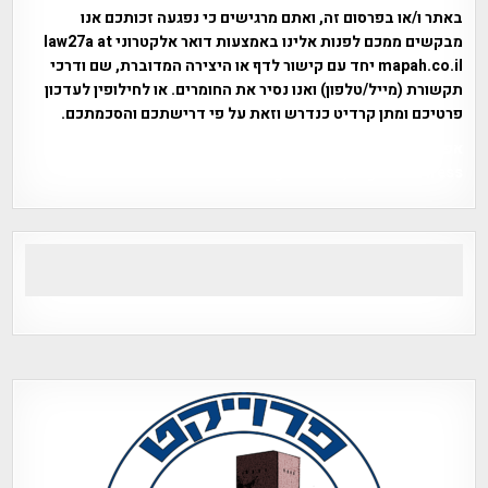
באתר ו/או בפרסום זה, ואתם מרגישים כי נפגעה זכותכם אנו
מבקשים ממכם לפנות אלינו באמצעות דואר אלקטרוני law27a at
mapah.co.il יחד עם קישור לדף או היצירה המדוברת, שם ודרכי
תקשורת (מייל/טלפון) ואנו נסיר את החומרים. או לחילופין לעדכון
פרטיכם ומתן קרדיט כנדרש וזאת על פי דרישתכם והסכמתכם.
אפי אליאן , היסטוריה על המפה , פרוייקט טיגארט , Efi Elian ,
Tegart Fort , tegart fortress