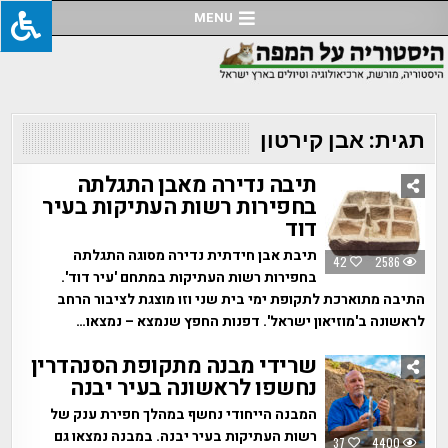
Ski
MENU
t
conten
תגית:
אבן קירטון
תיבה נדירה מאבן התגלתה
בחפירות רשות העתיקות בעיר
דוד
תיבת אבן חידתית נדירה מסוגה התגלתה
42
2586
בחפירות רשות העתיקות במתחם 'עיר דוד'.
התיבה מתוארכת לתקופת ימי בית שני וזו מוצגת לציבור הרחב
לראשונה ב'מוזיאון ישראל'. דפנות החפץ שנמצא – נמצאו…
שרידי מבנה מתקופת הסנהדרין
נחשפו לראשונה בעיר יבנה
המבנה הייחודי נחשף במהלך חפירת ענק של
רשות העתיקות בעיר יבנה. במבנה נמצאו גם
37
4400