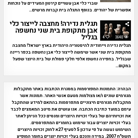
שברי כלי אבן עשויים קירטון המעידים על נוכחות
אפשרית של יהודים. בנוסף התגלה בית קברות מרשים…
תגלית נדירה! מחצבה לייצור כלי
אבן מתקופת בית שני נחשפה
בגליל
4
3640
תגלית נדירה וייחודית להיסטוריה היהודית בארץ ישראל! מחצבה
מתקופת בית שני אשר שימשה לייצור כלי אבן נחשפה בכפר ריינה
שבגליל. בחפירה נחשפו אלפי חלקי פסולת של בית היוצר שפעל
במקום…
הבהרה:
התמונות המפורסמות במסגרת הכתבות באתר מתקבלות
מגורמים שונים ו/או מצולמות מטעם אנשי האתר. תמונות אשר
מתקבלות מגורמים חיצוניים מתפרסמות בהתאם למידע שהתקבל
עימם במועד כתיבת הכתבה. אנו עושים את מיטב המאמצים לכבד
את זכויותיהם של בעלי זכויות היוצרים ומנסים ככל הניתן לאתר
בעלי זכויות יוצרים עבור שימוש בחומרים המתפרסמים.
השימוש נעשה על פי עדכון 5 לסעיף 27א לחוק זכויות היוצרים
תשס"ח 2007. במידה והנכם בעלי זכויות יוצרים בחומר המופיע