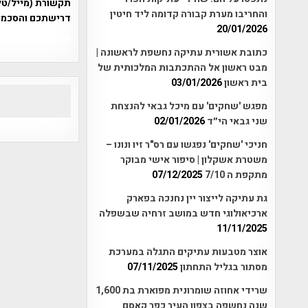
תקשורת (מייל/טלפ
והחריבו מערת קבורה קדומה ליד חיטין
דרישתכם והסכמת
20/01/2026
אפי אליאן , היסטוריה על המפה , 
כתובת אשורית עתיקה נחשפת לראשונה |
מבט ראשון אל ההתכתבות המלכותית של
בית ראשון
03/01/2026
מפגש 'שחקים' עם מיכל גבאי להנצחת
שני גבאי הי״ד
02/01/2026
חניכי 'שחקים' נפגשו עם רס"ר זיו ונונו –
משטרת אשקלון | סיפור אישי מבוקר
מתקפת ה 7/10
07/12/2025
גת עתיקה לייצור יין נחנכה בפארק
ארכיאולוגי חדש במושב זרחיה שבשפלה
11/11/2025
אוצר מטבעות עתיקים התגלה במערכת
מסתור בגליל התחתון
07/11/2025
שרידי אחוזה שומרונית מפוארת בת 1,600
שנה נחשפה בצפון העיר כפר קאסם