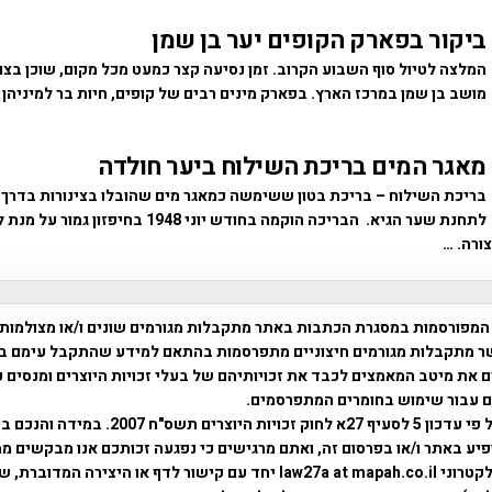
ביקור בפארק הקופים יער בן שמן
המלצה לטיול סוף השבוע הקרוב. זמן נסיעה קצר כמעט מכל מקום, שוכן בצו
מושב בן שמן במרכז הארץ. בפארק מינים רבים של קופים, חיות בר למיניהן 
מאגר המים בריכת השילוח ביער חולדה
בריכת השילוח – בריכת בטון ששימשה כמאגר מים שהובלו בצינורות בדרך 
לתחנת שער הגיא. הבריכה הוקמה בחודש יוני 1948 ב
ורה. …
המפורסמות במסגרת הכתבות באתר מתקבלות מגורמים שונים ו/או מצולמות
ר מתקבלות מגורמים חיצוניים מתפרסמות בהתאם למידע שהתקבל עימם ב
 את מיטב המאמצים לכבד את זכויותיהם של בעלי זכויות היוצרים ומנסים 
ים עבור שימוש בחומרים המתפרסמים.
השימוש נעשה על פי עדכון 5 לסעיף 27א לחוק זכויות היוצרים ת
פיע באתר ו/או בפרסום זה, ואתם מרגישים כי נפגעה זכותכם אנו מבקשים ממ
באמצעות דואר אלקטרוני law27a at mapah.co.il יחד עם קישור לדף או היצירה המדו