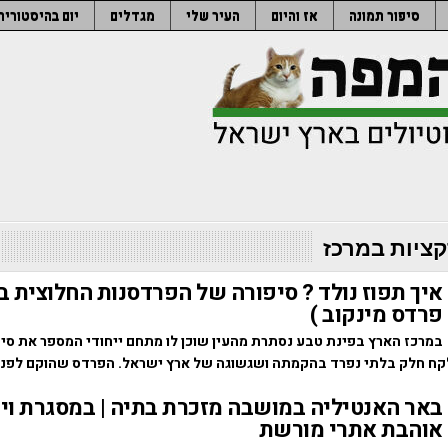
סיפור תמונה
אז והיום
העיר שלי
מגדלים
יום בהיסטוריה
ציות במרכז
איך תפוז נולד ? סיפורה של הפרדסנות החלוצית ב
פרדס מינקוב )
במרכז הארץ בפינת טבע נסתרת מהעין שוכן לו מתחם ייחודי המספר את סיפ
ח חלק בלתי נפרד בהקמתה ושגשוגה של ארץ ישראל. הפרדס שהוקם לפני
באר האנטיליה במושבה מזכרת בתיה | במסגרת וי
אוהבת אתרי מורשת