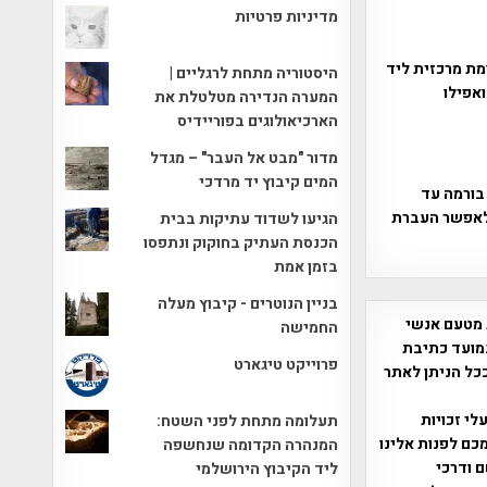
מדיניות פרטיות
מת מרכזית ליד
היסטוריה מתחת לרגליים |
ואפילו
המערה הנדירה מטלטלת את
הארכיאולוגים בפוריידיס
מדור "מבט אל העבר" – מגדל
המים קיבוץ יד מרדכי
בורמה עד
חיפזון גמור על מנת לאפשר העברת
הגיעו לשדוד עתיקות בבית
הכנסת העתיק בחוקוק ונתפסו
בזמן אמת
בניין הנוטרים - קיבוץ מעלה
 מטעם אנשי
החמישה
מועד כתיבת
פרוייקט טיגארט
ככל הניתן לאתר
שס"ח 2007. במידה והנכם בעלי זכויות
תעלומה מתחת לפני השטח:
כם לפנות אלינו
המנהרה הקדומה שנחשפה
ברת, שם ודרכי
ליד הקיבוץ הירושלמי