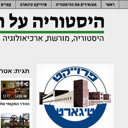
Ski
ראשי
מע/אירים את ההיסטוריה
פרוייקט טיגארט
קצרים
t
conten
תגית:
אטרק
17
5499
ההדר המקומי שלק