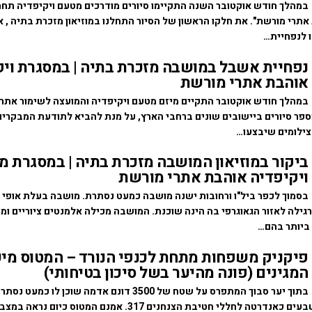
במהלך חודש אוקטובר השנה התקיימו סיורים מודרכים מטעם ויקיפדיה תח
אתרי מורשת". את חלקו הראשון של הסיור התחלנו במוזיאון מזכרת בתיה , או
 לנפחיית…
נפחיית אשבל במושבה מזכרת בתיה | במסגרת ויק
אוהבת אתרי מורשת
במהלך חודש אוקטובר התקיים מיזם מטעם ויקיפדיה והמועצה לשימור אתר
ספר סיורים ביישובים שונים ברחבי הארץ, על מנת להביא לתודעת המבקרים
צילומים שיבצעו…
ביקור במוזיאון המושבה מזכרת בתיה | במסגרת מ
ויקיפדיה אוהבת אתרי מורשת
בסמוך לכפר ביל"ו ורחובות ישנה מושבה כמעט נסתרת. מושבה בעלת אופי 
גילה לאזור הגאוגרפי בה הינה שוכנת. המושבה מכילה אלמנטים ציוריים ומ
ביותר בהם…
פיקניק משפחות מתחת לכנפי הנורד – המטוס מי
המגינים (פונה מהיער בשל סיכון בטיחותי)
בתוך יער סבוך המתפרס על שטח של 3500 דונם אדמה שוכן ל
טה לחללי חטיבת הצנחנים 317. אמנם המטוס כיום נראה במצב…