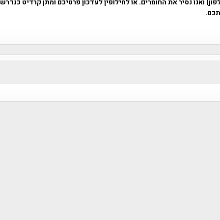
ון) ואנו נסיר את החומרים. או לחילופין לעדכון פרטיכם ומתן קרדיט כנדרש 
כם.
פרוייקט טיגארט , Efi Elian , Tegart Fort , tegart fortress