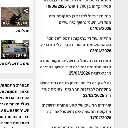
הפתעה במכתש הילד שהרים אבן וגילה
פסלון קדום בן 1,700 שנה
10/06/2026
בית יוצר גדול לכלי אבן מתקופת בית
המקדש השני נחשף בירושלים
8
7069
04/06/2026
חתלתול…
חוליית שודדי עתיקות נתפסו "על חם"
כשהם משחיתים מערת קבורה ליד טבריה
03/04/2026
5
8153
תחת רחבת הכותל בירושלים: מקווה טהרה
מים בירושלים הנצ
קדום מתקופת ימי בית שני נחשף בחפירה
ארכיאלוגית
25/03/2026
זה לא קורה כל יום: תליון מנורה נדיר נחשף
הבהרה:
התמונות 
בחפירות למרגלות הר הבית, צפונית לעיר
האתר. תמונות אש
דוד
23/03/2026
הכתבה. אנו עושים
בעלי זכויות יוצר
שרידים חדשים של קטע מחומת ירושלים
מתקופת החשמונאים נחשפו לאחרונה
יוצרים בחומר המו
17/02/2026
נתפסו על חם: שודדי עתיקות חפרו