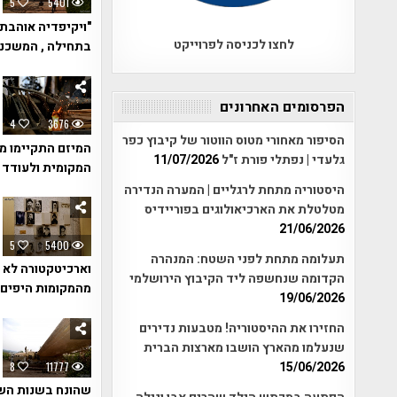
5
5401
"ויקיפדיה אוהבת 
לחצו לכניסה לפרוייקט
בתחילה , המשכנו
הפרסומים האחרונים
4
3676
הסיפור מאחורי מטוס הווטור של קיבוץ כפר
המיזם התקיימו מ
גלעדי | נפתלי פורת ז"ל
11/07/2026
המקומית ולעודד 
היסטוריה מתחת לרגליים | המערה הנדירה
מטלטלת את הארכיאולוגים בפוריידיס
21/06/2026
5
5400
תעלומה מתחת לפני השטח: המנהרה
וארכיטקטורה לא ר
הקדומה שנחשפה ליד הקיבוץ הירושלמי
מהמקומות היפים 
19/06/2026
החזירו את ההיסטוריה! מטבעות נדירים
שנעלמו מהארץ הושבו מארצות הברית
15/06/2026
8
11777
שהונח בשנות השבעים כאנדר