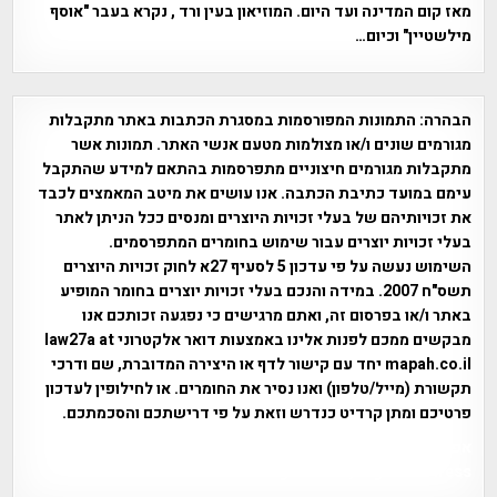
מאז קום המדינה ועד היום. המוזיאון בעין ורד , נקרא בעבר "אוסף
מילשטיין" וכיום…
הבהרה:
התמונות המפורסמות במסגרת הכתבות באתר מתקבלות
מגורמים שונים ו/או מצולמות מטעם אנשי האתר. תמונות אשר
מתקבלות מגורמים חיצוניים מתפרסמות בהתאם למידע שהתקבל
עימם במועד כתיבת הכתבה. אנו עושים את מיטב המאמצים לכבד
את זכויותיהם של בעלי זכויות היוצרים ומנסים ככל הניתן לאתר
בעלי זכויות יוצרים עבור שימוש בחומרים המתפרסמים.
השימוש נעשה על פי עדכון 5 לסעיף 27א לחוק זכויות היוצרים
תשס"ח 2007. במידה והנכם בעלי זכויות יוצרים בחומר המופיע
באתר ו/או בפרסום זה, ואתם מרגישים כי נפגעה זכותכם אנו
מבקשים ממכם לפנות אלינו באמצעות דואר אלקטרוני law27a at
mapah.co.il יחד עם קישור לדף או היצירה המדוברת, שם ודרכי
תקשורת (מייל/טלפון) ואנו נסיר את החומרים. או לחילופין לעדכון
פרטיכם ומתן קרדיט כנדרש וזאת על פי דרישתכם והסכמתכם.
אפי אליאן , היסטוריה על המפה , פרוייקט טיגארט , Efi Elian ,
Tegart Fort , tegart fortress