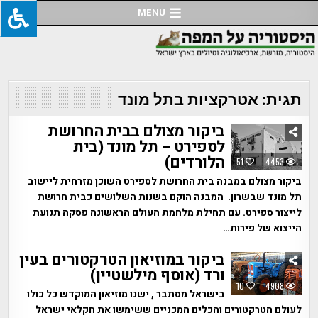
Ski
MENU
t
conten
תגית:
אטרקציות בתל מונד
ביקור מצולם בבית החרושת
לספירט – תל מונד (בית
הלורדים)
51
4453
ביקור מצולם במבנה בית החרושת לספירט השוכן מזרחית ליישוב
תל מונד שבשרון. המבנה הוקם בשנות השלושים כבית חרושת
לייצור ספירט. עם תחילת מלחמת העולם הראשונה פסקה תנועת
הייצוא של פירות…
ביקור במוזיאון הטרקטורים בעין
ורד (אוסף מילשטיין)
10
4908
בישראל מסתבר , ישנו מוזיאון המוקדש כל כולו
לעולם הטרקטורים והכלים המכניים ששימשו את חקלאי ישראל