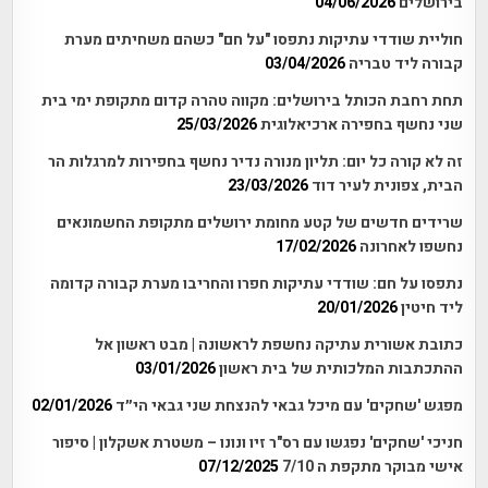
בירושלים
04/06/2026
חוליית שודדי עתיקות נתפסו "על חם" כשהם משחיתים מערת
קבורה ליד טבריה
03/04/2026
תחת רחבת הכותל בירושלים: מקווה טהרה קדום מתקופת ימי בית
שני נחשף בחפירה ארכיאלוגית
25/03/2026
זה לא קורה כל יום: תליון מנורה נדיר נחשף בחפירות למרגלות הר
הבית, צפונית לעיר דוד
23/03/2026
שרידים חדשים של קטע מחומת ירושלים מתקופת החשמונאים
נחשפו לאחרונה
17/02/2026
נתפסו על חם: שודדי עתיקות חפרו והחריבו מערת קבורה קדומה
ליד חיטין
20/01/2026
כתובת אשורית עתיקה נחשפת לראשונה | מבט ראשון אל
ההתכתבות המלכותית של בית ראשון
03/01/2026
מפגש 'שחקים' עם מיכל גבאי להנצחת שני גבאי הי״ד
02/01/2026
חניכי 'שחקים' נפגשו עם רס"ר זיו ונונו – משטרת אשקלון | סיפור
אישי מבוקר מתקפת ה 7/10
07/12/2025