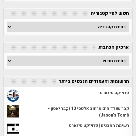
חפש לפי קטגוריה
חפש
לפי
קטגוריה
ארכיון הכתבות
ארכיון
הכתבות
הרשומות והעמודים הנצפים ביותר
פרוייקט טיגארט
קבר שודד הים מרחוב אלפסי 10 (קבר יאסון -
Jason’s Tomb)
רשימת המבנים | פרוייקט טיגארט