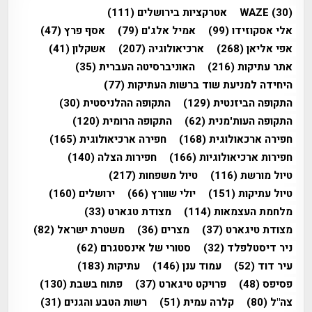
(30)
WAZE
אטרקציות בירושלים
(111)
אלי אסקוזידו
(99)
אמיל אלג'ם
(79)
אסף פרץ
(47)
אפי אליאן
(268)
ארכיאולוגיה
(207)
אשקלון
(41)
אתר עתיקות
(216)
האוניברסיטה העברית
(35)
היחידה למניעת שוד ברשות העתיקות
(77)
התקופה הביזנטית
(129)
התקופה ההלניסטית
(30)
התקופה העות'מנית
(62)
התקופה הרומית
(120)
חפירה ארכאולוגית
(168)
חפירה ארכיאולוגית
(165)
חפירות ארכיאולוגיות
(166)
חפירות הצלה
(140)
טיול מורשת
(116)
טיול משפחות
(217)
טיול עתיקות
(151)
יולי שוורץ
(66)
ירושלים
(160)
מלחמת העצמאות
(114)
מצודת טגארט
(33)
מצודת טיגארט
(37)
מצרים
(36)
משטרת ישראל
(82)
ניר דיסטלפלד
(32)
סטורי של אינסטגרם
(62)
עיר דוד
(52)
עמוד ענן
(146)
עתיקות
(183)
פסיפס
(48)
פרויקט טיגארט
(37)
פתוח בשבת
(130)
צה"ל
(80)
קלרה עמית
(51)
רשות הטבע והגנים
(31)