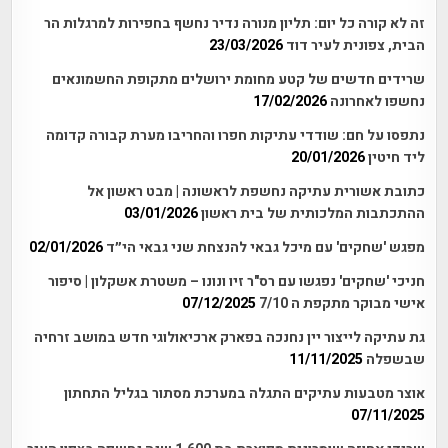
זה לא קורה כל יום: תליון מנורה נדיר נחשף בחפירות למרגלות הר
הבית, צפונית לעיר דוד
23/03/2026
שרידים חדשים של קטע מחומת ירושלים מתקופת החשמונאים
נחשפו לאחרונה
17/02/2026
נתפסו על חם: שודדי עתיקות חפרו והחריבו מערת קבורה קדומה
ליד חיטין
20/01/2026
כתובת אשורית עתיקה נחשפת לראשונה | מבט ראשון אל
ההתכתבות המלכותית של בית ראשון
03/01/2026
מפגש 'שחקים' עם מיכל גבאי להנצחת שני גבאי הי״ד
02/01/2026
חניכי 'שחקים' נפגשו עם רס"ר זיו ונונו – משטרת אשקלון | סיפור
אישי מבוקר מתקפת ה 7/10
07/12/2025
גת עתיקה לייצור יין נחנכה בפארק ארכיאולוגי חדש במושב זרחיה
שבשפלה
11/11/2025
אוצר מטבעות עתיקים התגלה במערכת מסתור בגליל התחתון
07/11/2025