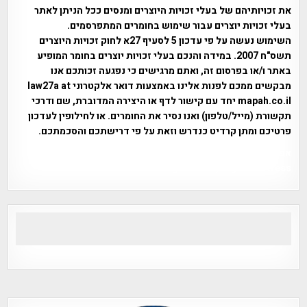
את זכויותיהם של בעלי זכויות היוצרים ומנסים ככל הניתן לאתר
בעלי זכויות יוצרים עבור שימוש בחומרים המתפרסמים.
השימוש נעשה על פי עדכון 5 לסעיף 27א לחוק זכויות היוצרים
תשס"ח 2007. במידה והנכם בעלי זכויות יוצרים בחומר המופיע
באתר ו/או בפרסום זה, ואתם מרגישים כי נפגעה זכותכם אנו
מבקשים ממכם לפנות אלינו באמצעות דואר אלקטרוני law27a at
mapah.co.il יחד עם קישור לדף או היצירה המדוברת, שם ודרכי
תקשורת (מייל/טלפון) ואנו נסיר את החומרים. או לחילופין לעדכון
פרטיכם ומתן קרדיט כנדרש וזאת על פי דרישתכם והסכמתכם.
אפי אליאן , היסטוריה על המפה , פרוייקט טיגארט , Efi Elian ,
Tegart Fort , tegart fortress