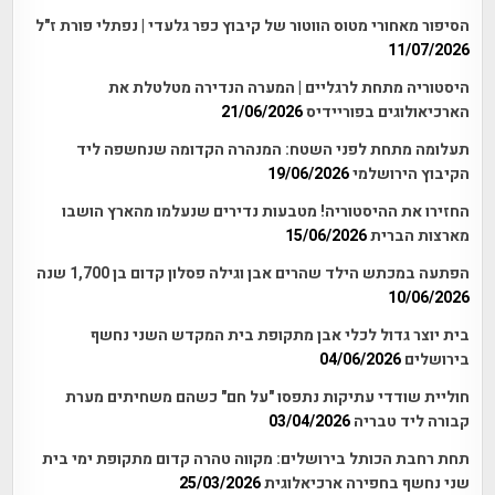
הסיפור מאחורי מטוס הווטור של קיבוץ כפר גלעדי | נפתלי פורת ז"ל
11/07/2026
היסטוריה מתחת לרגליים | המערה הנדירה מטלטלת את
הארכיאולוגים בפוריידיס
21/06/2026
תעלומה מתחת לפני השטח: המנהרה הקדומה שנחשפה ליד
הקיבוץ הירושלמי
19/06/2026
החזירו את ההיסטוריה! מטבעות נדירים שנעלמו מהארץ הושבו
מארצות הברית
15/06/2026
הפתעה במכתש הילד שהרים אבן וגילה פסלון קדום בן 1,700 שנה
10/06/2026
בית יוצר גדול לכלי אבן מתקופת בית המקדש השני נחשף
בירושלים
04/06/2026
חוליית שודדי עתיקות נתפסו "על חם" כשהם משחיתים מערת
קבורה ליד טבריה
03/04/2026
תחת רחבת הכותל בירושלים: מקווה טהרה קדום מתקופת ימי בית
שני נחשף בחפירה ארכיאלוגית
25/03/2026