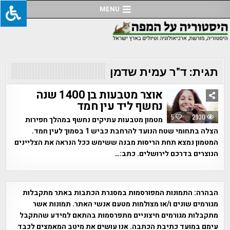
Ski
MENU
t
conten
תגית:
ד"ר עמית שדמן
אוצר מטבעות בן 1400 שנה
נחשף ליד עין חמד
5
2930
מטמון מטבעות עתיקים נחשף במהלך חפירות
הצלה בתחומי שטח הנועד להרחבת כביש 1 בסמוך לעין חמד.
המטמון נמצא תחת הריסות מבנה ששימש ככל הנראה את הצליינים
הנוצרים בדרכם לירושלים. כתב:…
הבהרה:
התמונות המפורסמות במסגרת הכתבות באתר מתקבלות
מגורמים שונים ו/או מצולמות מטעם אנשי האתר. תמונות אשר
מתקבלות מגורמים חיצוניים מתפרסמות בהתאם למידע שהתקבל
עימם במועד כתיבת הכתבה. אנו עושים את מיטב המאמצים לכבד