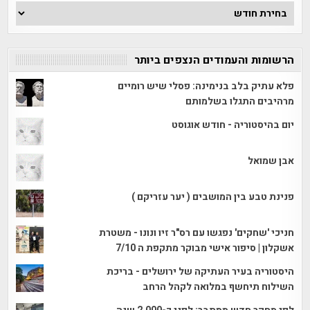
ארכיון
הכתבות
הרשומות והעמודים הנצפים ביותר
פלא עתיק בלב בנימינה: פסלי שיש רומיים
מרהיבים התגלו בשלמותם
יום בהיסטוריה - חודש אוגוסט
אבן שמואל
פנינת טבע בין המושבים ( יער עזריקם )
חניכי 'שחקים' נפגשו עם רס"ר זיו ונונו - משטרת
אשקלון | סיפור אישי מבוקר מתקפת ה 7/10
היסטוריה בעיר העתיקה של ירושלים - בריכת
השילוח תיחשף במלואה לקהל הרחב