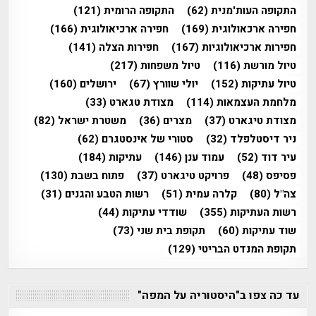
התקופה העות'מנית
(62)
התקופה הרומית
(121)
חפירה ארכאולוגית
(169)
חפירה ארכיאולוגית
(166)
חפירות ארכיאולוגיות
(167)
חפירות הצלה
(141)
טיול מורשת
(116)
טיול משפחות
(217)
טיול עתיקות
(152)
יולי שוורץ
(67)
ירושלים
(160)
מלחמת העצמאות
(114)
מצודת טגארט
(33)
מצודת טיגארט
(37)
מצרים
(36)
משטרת ישראל
(82)
ניר דיסטלפלד
(32)
סטורי של אינסטגרם
(62)
עיר דוד
(52)
עמוד ענן
(146)
עתיקות
(184)
פסיפס
(48)
פרויקט טיגארט
(37)
פתוח בשבת
(130)
צה"ל
(80)
קלרה עמית
(51)
רשות הטבע והגנים
(31)
רשות העתיקות
(355)
שודדי עתיקות
(44)
שוד עתיקות
(60)
תקופת בית שני
(73)
תקופת המנדט הבריטי
(129)
עד כה צפו ב"היסטוריה על המפה"