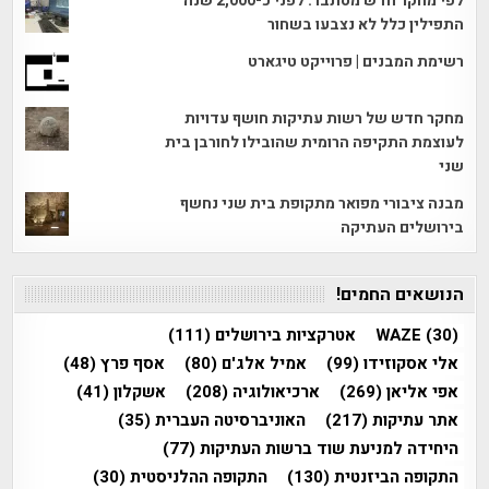
לפי מחקר חדש מסתבר: לפני כ-2,000 שנה
התפילין כלל לא נצבעו בשחור
רשימת המבנים | פרוייקט טיגארט
מחקר חדש של רשות עתיקות חושף עדויות
לעוצמת התקיפה הרומית שהובילו לחורבן בית
שני
מבנה ציבורי מפואר מתקופת בית שני נחשף
בירושלים העתיקה
הנושאים החמים!
(30)
WAZE
אטרקציות בירושלים
(111)
אלי אסקוזידו
(99)
אמיל אלג'ם
(80)
אסף פרץ
(48)
אפי אליאן
(269)
ארכיאולוגיה
(208)
אשקלון
(41)
אתר עתיקות
(217)
האוניברסיטה העברית
(35)
היחידה למניעת שוד ברשות העתיקות
(77)
התקופה הביזנטית
(130)
התקופה ההלניסטית
(30)