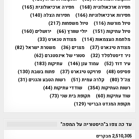
חפירה ארכאולוגית
(168)
חפירה ארכיאולוגית
(165)
חפירות ארכיאולוגיות
(166)
חפירות הצלה
(140)
טיול מורשת
(116)
טיול משפחות
(217)
טיול עתיקות
(151)
יולי שוורץ
(66)
ירושלים
(160)
מלחמת העצמאות
(114)
מצודת טגארט
(33)
מצודת טיגארט
(37)
מצרים
(36)
משטרת ישראל
(82)
ניר דיסטלפלד
(32)
סטורי של אינסטגרם
(62)
עיר דוד
(52)
עמוד ענן
(146)
עתיקות
(183)
פסיפס
(48)
פרויקט טיגארט
(37)
פתוח בשבת
(130)
צה"ל
(80)
קלרה עמית
(51)
רשות הטבע והגנים
(31)
רשות העתיקות
(354)
שודדי עתיקות
(44)
שוד עתיקות
(60)
תקופת בית שני
(73)
תקופת המנדט הבריטי
(129)
עד כה צפו ב"היסטוריה על המפה"
2,510,305 מבקרים