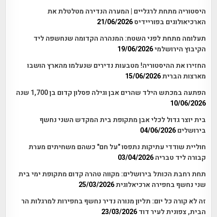
היסטוריה מתחת לרגליים | המערה הנדירה מטלטלת את
הארכיאולוגים בפוריידיס
21/06/2026
תעלומה מתחת לפני השטח: המנהרה הקדומה שנחשפה ליד
הקיבוץ הירושלמי
19/06/2026
החזירו את ההיסטוריה! מטבעות נדירים שנעלמו מהארץ הושבו
מארצות הברית
15/06/2026
הפתעה במכתש הילד שהרים אבן וגילה פסלון קדום בן 1,700 שנה
10/06/2026
בית יוצר גדול לכלי אבן מתקופת בית המקדש השני נחשף
בירושלים
04/06/2026
חוליית שודדי עתיקות נתפסו "על חם" כשהם משחיתים מערת
קבורה ליד טבריה
03/04/2026
תחת רחבת הכותל בירושלים: מקווה טהרה קדום מתקופת ימי בית
שני נחשף בחפירה ארכיאלוגית
25/03/2026
זה לא קורה כל יום: תליון מנורה נדיר נחשף בחפירות למרגלות הר
הבית, צפונית לעיר דוד
23/03/2026