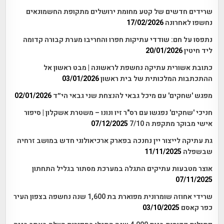
שרידים חדשים של קטע מחומת ירושלים מתקופת החשמונאים
נחשפו לאחרונה
17/02/2026
נתפסו על חם: שודדי עתיקות חפרו והחריבו מערת קבורה קדומה
ליד חיטין
20/01/2026
כתובת אשורית עתיקה נחשפת לראשונה | מבט ראשון אל
ההתכתבות המלכותית של בית ראשון
03/01/2026
מפגש 'שחקים' עם מיכל גבאי להנצחת שני גבאי הי״ד
02/01/2026
חניכי 'שחקים' נפגשו עם רס"ר זיו ונונו – משטרת אשקלון | סיפור
אישי מבוקר מתקפת ה 7/10
07/12/2025
גת עתיקה לייצור יין נחנכה בפארק ארכיאולוגי חדש במושב זרחיה
שבשפלה
11/11/2025
אוצר מטבעות עתיקים התגלה במערכת מסתור בגליל התחתון
07/11/2025
שרידי אחוזה שומרונית מפוארת בת 1,600 שנה נחשפה בצפון העיר
כפר קאסם
03/10/2025