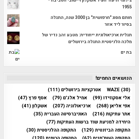
צילומי תיעוד העיר אשקלון ויישובי הסביבה -
1955
חותם מסוג "חרפושית" בן 3000 שנה, התגלה
בסיור ליד אזור
תגלית ארכיאולוגית ייחודית: מטבע זהב נדיר של
מלכה הלניסטית התגלה בירושלים
בת ים
הנושאים החמים!
(30)
WAZE
אטרקציות בירושלים
(111)
אלי אסקוזידו
(99)
אמיל אלג'ם
(79)
אסף פרץ
(47)
אפי אליאן
(268)
ארכיאולוגיה
(207)
אשקלון
(41)
אתר עתיקות
(216)
האוניברסיטה העברית
(35)
היחידה למניעת שוד ברשות העתיקות
(77)
התקופה הביזנטית
(129)
התקופה ההלניסטית
(30)
התקופה העות'מנית
(62)
התקופה הרומית
(120)