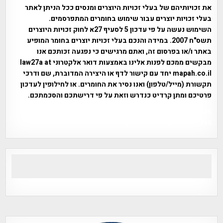
את זכויותיהם של בעלי זכויות היוצרים ומנסים ככל הניתן לאתר
בעלי זכויות יוצרים עבור שימוש בחומרים המתפרסמים.
השימוש נעשה על פי עדכון 5 לסעיף 27א לחוק זכויות היוצרים
תשס"ח 2007. במידה והנכם בעלי זכויות יוצרים בחומר המופיע
באתר ו/או בפרסום זה, ואתם מרגישים כי נפגעה זכותכם אנו
מבקשים ממכם לפנות אלינו באמצעות דואר אלקטרוני law27a at
mapah.co.il יחד עם קישור לדף או היצירה המדוברת, שם ודרכי
תקשורת (מייל/טלפון) ואנו נסיר את החומרים. או לחילופין לעדכון
פרטיכם ומתן קרדיט כנדרש וזאת על פי דרישתכם והסכמתכם.
אפי אליאן , היסטוריה על המפה , פרוייקט טיגארט , Efi Elian ,
Tegart Fort , tegart fortress