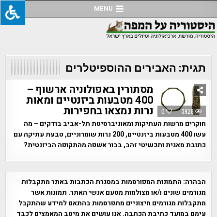
Ski
MENU
t
conten
תגית:
האבירים ההוספיטלרים
מסתורין באפולוניה ארשוף –
400 מטבעות ביזנטיים ומאות
נרות נמצאו בחפירות
0
3928
חוקרים מרשות העתיקות ומאוניברסיטת תל-אביב בודקים – מה
עשו 400 מטבעות ביזנטיים, 200 נרות שומרוניים, טבעת עתיקה עם
כתובת מאגית ותכשיטי זהב, בבור אשפה מהתקופה הביזנטית?
הבהרה:
התמונות המפורסמות במסגרת הכתבות באתר מתקבלות
מגורמים שונים ו/או מצולמות מטעם אנשי האתר. תמונות אשר
מתקבלות מגורמים חיצוניים מתפרסמות בהתאם למידע שהתקבל
עימם במועד כתיבת הכתבה. אנו עושים את מיטב המאמצים לכבד