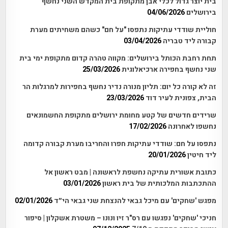
בית יוצר גדול לכלי אבן מתקופת בית המקדש השני נחשף
בירושלים
04/06/2026
חוליית שודדי עתיקות נתפסו "על חם" כשהם משחיתים מערת
קבורה ליד טבריה
03/04/2026
תחת רחבת הכותל בירושלים: מקווה טהרה קדום מתקופת ימי בית
שני נחשף בחפירה ארכיאלוגית
25/03/2026
זה לא קורה כל יום: תליון מנורה נדיר נחשף בחפירות למרגלות הר
הבית, צפונית לעיר דוד
23/03/2026
שרידים חדשים של קטע מחומת ירושלים מתקופת החשמונאים
נחשפו לאחרונה
17/02/2026
נתפסו על חם: שודדי עתיקות חפרו והחריבו מערת קבורה קדומה
ליד חיטין
20/01/2026
כתובת אשורית עתיקה נחשפת לראשונה | מבט ראשון אל
ההתכתבות המלכותית של בית ראשון
03/01/2026
מפגש 'שחקים' עם מיכל גבאי להנצחת שני גבאי הי״ד
02/01/2026
חניכי 'שחקים' נפגשו עם רס"ר זיו ונונו – משטרת אשקלון | סיפור