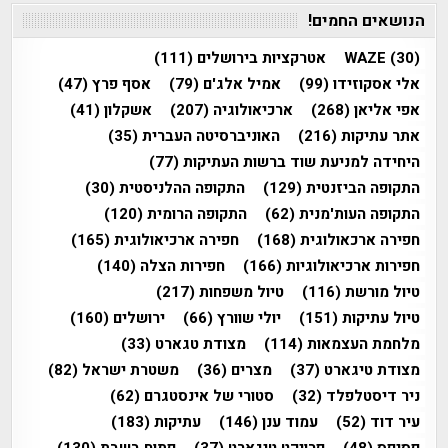
הנושאים החמים!
(30)
WAZE
אטרקציות בירושלים
(111)
אלי אסקוזידו
(99)
אמיל אלג'ם
(79)
אסף פרץ
(47)
אפי אליאן
(268)
ארכיאולוגיה
(207)
אשקלון
(41)
אתר עתיקות
(216)
האוניברסיטה העברית
(35)
היחידה למניעת שוד ברשות העתיקות
(77)
התקופה הביזנטית
(129)
התקופה ההלניסטית
(30)
התקופה העות'מנית
(62)
התקופה הרומית
(120)
חפירה ארכאולוגית
(168)
חפירה ארכיאולוגית
(165)
חפירות ארכיאולוגיות
(166)
חפירות הצלה
(140)
טיול מורשת
(116)
טיול משפחות
(217)
טיול עתיקות
(151)
יולי שוורץ
(66)
ירושלים
(160)
מלחמת העצמאות
(114)
מצודת טגארט
(33)
מצודת טיגארט
(37)
מצרים
(36)
משטרת ישראל
(82)
ניר דיסטלפלד
(32)
סטורי של אינסטגרם
(62)
עיר דוד
(52)
עמוד ענן
(146)
עתיקות
(183)
פסיפס
(48)
פרויקט טיגארט
(37)
פתוח בשבת
(130)