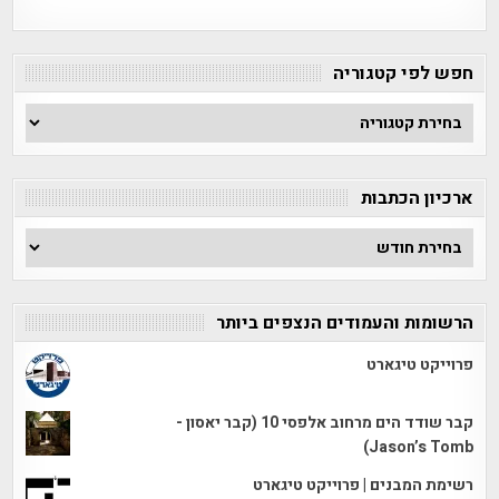
חפש לפי קטגוריה
חפש
לפי
קטגוריה
ארכיון הכתבות
ארכיון
הכתבות
הרשומות והעמודים הנצפים ביותר
פרוייקט טיגארט
קבר שודד הים מרחוב אלפסי 10 (קבר יאסון -
Jason’s Tomb)
רשימת המבנים | פרוייקט טיגארט