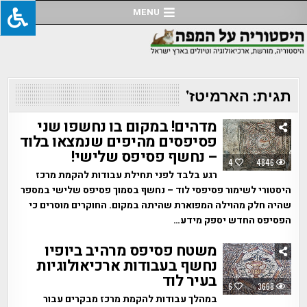
Ski
MENU
t
conten
תגית:
הארמיטז'
מדהים! במקום בו נחשפו שני
פסיפסים מהיפים שנמצאו בלוד
– נחשף פסיפס שלישי!
4
4846
רגע בלבד לפני תחילת עבודות להקמת מרכז
היסטורי לשימור פסיפסי לוד – נחשף בסמוך פסיפס שלישי במספר
שהיה חלק מהוילה המפוארת שהיתה במקום. החוקרים מוסרים כי
הפסיפס החדש יספק מידע…
משטח פסיפס מרהיב ביופיו
נחשף בעבודות ארכיאולוגיות
בעיר לוד
6
3668
במהלך עבודות להקמת מרכז מבקרים עבור