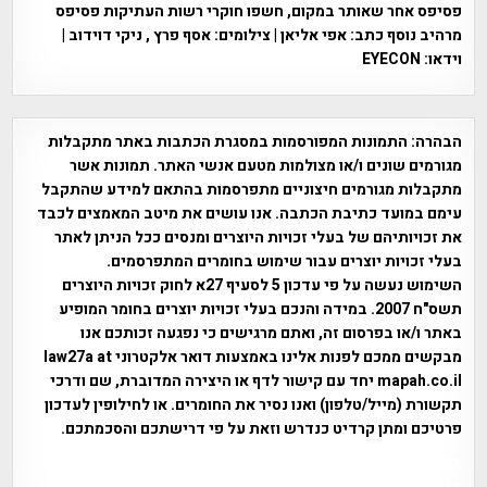
פסיפס אחר שאותר במקום, חשפו חוקרי רשות העתיקות פסיפס
מרהיב נוסף כתב: אפי אליאן | צילומים: אסף פרץ , ניקי דוידוב |
וידאו: EYECON
הבהרה:
התמונות המפורסמות במסגרת הכתבות באתר מתקבלות
מגורמים שונים ו/או מצולמות מטעם אנשי האתר. תמונות אשר
מתקבלות מגורמים חיצוניים מתפרסמות בהתאם למידע שהתקבל
עימם במועד כתיבת הכתבה. אנו עושים את מיטב המאמצים לכבד
את זכויותיהם של בעלי זכויות היוצרים ומנסים ככל הניתן לאתר
בעלי זכויות יוצרים עבור שימוש בחומרים המתפרסמים.
השימוש נעשה על פי עדכון 5 לסעיף 27א לחוק זכויות היוצרים
תשס"ח 2007. במידה והנכם בעלי זכויות יוצרים בחומר המופיע
באתר ו/או בפרסום זה, ואתם מרגישים כי נפגעה זכותכם אנו
מבקשים ממכם לפנות אלינו באמצעות דואר אלקטרוני law27a at
mapah.co.il יחד עם קישור לדף או היצירה המדוברת, שם ודרכי
תקשורת (מייל/טלפון) ואנו נסיר את החומרים. או לחילופין לעדכון
פרטיכם ומתן קרדיט כנדרש וזאת על פי דרישתכם והסכמתכם.
אפי אליאן , היסטוריה על המפה , פרוייקט טיגארט , Efi Elian ,
Tegart Fort , tegart fortress