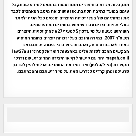
מתקבלות מגורמים חיצוניים מתפרסמות בהתאם למידע שהתקבל
עימם במועד כתיבת הכתבה. אנו עושים את מיטב המאמצים לכבד
את זכויותיהם של בעלי זכויות היוצרים ומנסים ככל הניתן לאתר
בעלי זכויות יוצרים עבור שימוש בחומרים המתפרסמים.
השימוש נעשה על פי עדכון 5 לסעיף 27א לחוק זכויות היוצרים
תשס"ח 2007. במידה והנכם בעלי זכויות יוצרים בחומר המופיע
באתר ו/או בפרסום זה, ואתם מרגישים כי נפגעה זכותכם אנו
מבקשים ממכם לפנות אלינו באמצעות דואר אלקטרוני law27a at
mapah.co.il יחד עם קישור לדף או היצירה המדוברת, שם ודרכי
תקשורת (מייל/טלפון) ואנו נסיר את החומרים. או לחילופין לעדכון
פרטיכם ומתן קרדיט כנדרש וזאת על פי דרישתכם והסכמתכם.
אפי אליאן , היסטוריה על המפה , פרוייקט טיגארט , Efi Elian ,
Tegart Fort , tegart fortress