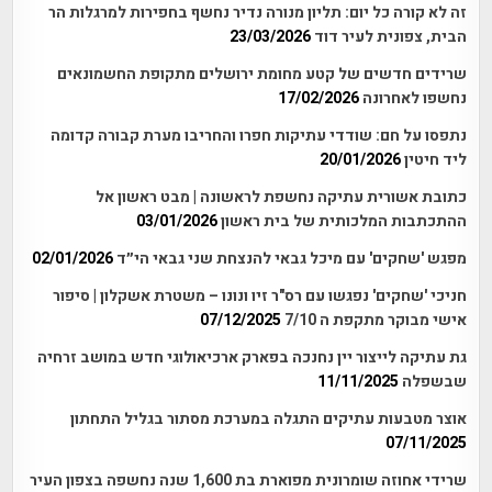
זה לא קורה כל יום: תליון מנורה נדיר נחשף בחפירות למרגלות הר
הבית, צפונית לעיר דוד
23/03/2026
שרידים חדשים של קטע מחומת ירושלים מתקופת החשמונאים
נחשפו לאחרונה
17/02/2026
נתפסו על חם: שודדי עתיקות חפרו והחריבו מערת קבורה קדומה
ליד חיטין
20/01/2026
כתובת אשורית עתיקה נחשפת לראשונה | מבט ראשון אל
ההתכתבות המלכותית של בית ראשון
03/01/2026
מפגש 'שחקים' עם מיכל גבאי להנצחת שני גבאי הי״ד
02/01/2026
חניכי 'שחקים' נפגשו עם רס"ר זיו ונונו – משטרת אשקלון | סיפור
אישי מבוקר מתקפת ה 7/10
07/12/2025
גת עתיקה לייצור יין נחנכה בפארק ארכיאולוגי חדש במושב זרחיה
שבשפלה
11/11/2025
אוצר מטבעות עתיקים התגלה במערכת מסתור בגליל התחתון
07/11/2025
שרידי אחוזה שומרונית מפוארת בת 1,600 שנה נחשפה בצפון העיר