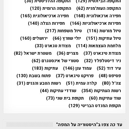
התקופה הביזנטית
(129)
התקופה ההלניסטית
(30)
התקופה העות'מנית
(62)
התקופה הרומית
(120)
חפירה ארכאולוגית
(168)
חפירה ארכיאולוגית
(165)
חפירות ארכיאולוגיות
(166)
חפירות הצלה
(140)
טיול מורשת
(116)
טיול משפחות
(217)
טיול עתיקות
(151)
יולי שוורץ
(66)
ירושלים
(160)
מלחמת העצמאות
(114)
מצודת טגארט
(33)
מצודת טיגארט
(37)
מצרים
(36)
משטרת ישראל
(82)
ניר דיסטלפלד
(32)
סטורי של אינסטגרם
(62)
עיר דוד
(52)
עמוד ענן
(146)
עתיקות
(183)
פסיפס
(48)
פרויקט טיגארט
(37)
פתוח בשבת
(130)
צה"ל
(80)
קלרה עמית
(51)
רשות הטבע והגנים
(31)
רשות העתיקות
(354)
שודדי עתיקות
(44)
שוד עתיקות
(60)
תקופת בית שני
(73)
תקופת המנדט הבריטי
(129)
עד כה צפו ב"היסטוריה על המפה"