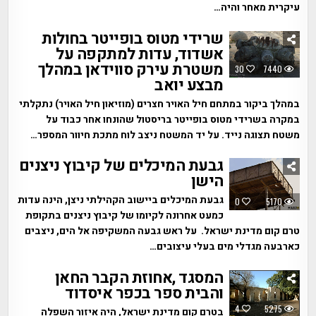
עיקרית מאחר והיה…
שרידי מטוס בופייטר בחולות
אשדוד, עדות למתקפה על
משטרת עירק סווידאן במהלך
30
7440
מבצע יואב
במהלך ביקור במתחם חיל האויר חצרים (מוזיאון חיל האויר) נתקלתי
במקרה בשרידי מטוס בופייטר בריסטול שהונחו אחר כבוד על
משטח תצוגה נייד. על יד המשטח ניצב לוח מתכת חיוור המספר…
גבעת המיכלים של קיבוץ ניצנים
הישן
גבעת המיכלים ביישוב הקהילתי ניצן, הינה עדות
0
5170
כמעט אחרונה לקיומו של קיבוץ ניצנים בתקופת
טרם קום מדינת ישראל. על ראש גבעה המשקיפה אל הים, ניצבים
כארבעה מגדלי מים בעלי עיצובים…
המסגד ,אחוזת הקבר החאן
והבית ספר בכפר איסדוד
4
5275
בטרם קום מדינת ישראל, היה איזור השפלה