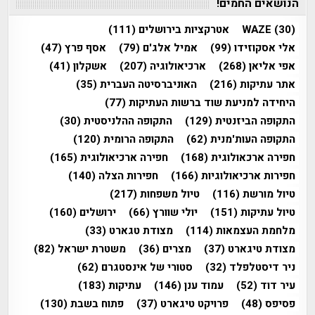
הנושאים החמים!
(30)
WAZE
אטרקציות בירושלים
(111)
אלי אסקוזידו
(99)
אמיל אלג'ם
(79)
אסף פרץ
(47)
אפי אליאן
(268)
ארכיאולוגיה
(207)
אשקלון
(41)
אתר עתיקות
(216)
האוניברסיטה העברית
(35)
היחידה למניעת שוד ברשות העתיקות
(77)
התקופה הביזנטית
(129)
התקופה ההלניסטית
(30)
התקופה העות'מנית
(62)
התקופה הרומית
(120)
חפירה ארכאולוגית
(168)
חפירה ארכיאולוגית
(165)
חפירות ארכיאולוגיות
(166)
חפירות הצלה
(140)
טיול מורשת
(116)
טיול משפחות
(217)
טיול עתיקות
(151)
יולי שוורץ
(66)
ירושלים
(160)
מלחמת העצמאות
(114)
מצודת טגארט
(33)
מצודת טיגארט
(37)
מצרים
(36)
משטרת ישראל
(82)
ניר דיסטלפלד
(32)
סטורי של אינסטגרם
(62)
עיר דוד
(52)
עמוד ענן
(146)
עתיקות
(183)
פסיפס
(48)
פרויקט טיגארט
(37)
פתוח בשבת
(130)