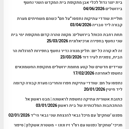
בית יוצר גדול לכלי אבן מתקופת בית המקדש השני נחשף
בירושלים
04/06/2026
חוליית שודדי עתיקות נתפסו "על חם" כשהם משחיתים מערת
קבורה ליד טבריה
03/04/2026
תחת רחבת הכותל בירושלים: מקווה טהרה קדום מתקופת ימי בית
שני נחשף בחפירה ארכיאלוגית
25/03/2026
זה לא קורה כל יום: תליון מנורה נדיר נחשף בחפירות למרגלות הר
הבית, צפונית לעיר דוד
23/03/2026
שרידים חדשים של קטע מחומת ירושלים מתקופת החשמונאים
נחשפו לאחרונה
17/02/2026
נתפסו על חם: שודדי עתיקות חפרו והחריבו מערת קבורה קדומה
ליד חיטין
20/01/2026
כתובת אשורית עתיקה נחשפת לראשונה | מבט ראשון אל
ההתכתבות המלכותית של בית ראשון
03/01/2026
מפגש 'שחקים' עם מיכל גבאי להנצחת שני גבאי הי״ד
02/01/2026
חניכי 'שחקים' נפגשו עם רס"ר זיו ונונו – משטרת אשקלון | סיפור