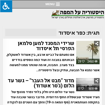
Ski
MENU
t
conten
תגית:
כפר איסדוד
שרידי המסגד למען סלמאן
הפרסי תל איסדוד
אם נסעתם על כביש ארבע, בין אשדוד לאשקלון,
הבחנתם במבנה זה ועוד כמה נוספים בודדים
29
2450
בצד מערב. המבנה, או מה שנותר ממנו למעשה
אשר נמצא על הגבעה, עתיק ובעל היסטוריה…
מדור "מבט אל העבר" – גשר עד
הלום (ג'סר אשדוד)
17
9619
גשר עד-הלום הינו חלק בלתי נפרד מהנוף של
העיר אשדוד שבשפלת החוף הדרומית. מדובר בגשר שנבנה עוד
בתקופה העותמאנית (סוף המאה ה-19) והפך עם השנים גם לנקודה