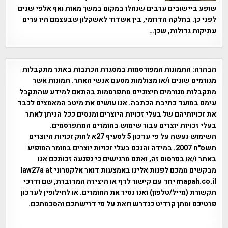
שופע ביישובים ערבים שנחלו במקום במשך מאות ואף אלפי שנים
לפני כן. בחלקה הדרומי, בין אשדוד לאשקלון שבעצמם היו ערים
עתיקות גדולות, שכן…
הבהרה:
התמונות המפורסמות במסגרת הכתבות באתר מתקבלות
מגורמים שונים ו/או מצולמות מטעם אנשי האתר. תמונות אשר
מתקבלות מגורמים חיצוניים מתפרסמות בהתאם למידע שהתקבל
עימם במועד כתיבת הכתבה. אנו עושים את מיטב המאמצים לכבד
את זכויותיהם של בעלי זכויות היוצרים ומנסים ככל הניתן לאתר
בעלי זכויות יוצרים עבור שימוש בחומרים המתפרסמים.
השימוש נעשה על פי עדכון 5 לסעיף 27א לחוק זכויות היוצרים
תשס"ח 2007. במידה והנכם בעלי זכויות יוצרים בחומר המופיע
באתר ו/או בפרסום זה, ואתם מרגישים כי נפגעה זכותכם אנו
מבקשים ממכם לפנות אלינו באמצעות דואר אלקטרוני law27a at
mapah.co.il יחד עם קישור לדף או היצירה המדוברת, שם ודרכי
תקשורת (מייל/טלפון) ואנו נסיר את החומרים. או לחילופין לעדכון
פרטיכם ומתן קרדיט כנדרש וזאת על פי דרישתכם והסכמתכם.
אפי אליאן , היסטוריה על המפה , פרוייקט טיגארט , Efi Elian ,