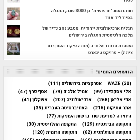
1955
חותם מסוג "חרפושית" בן 3000 שנה, התגלה
בסיור ליד אזור
תגלית ארכיאולוגית ייחודית: מטבע זהב נדיר של
מלכה הלניסטית התגלה בירושלים
משטרת סרפנד אלחרב (מחנה פיקוד העורף נס
ציונה) – פרויקט טיגארט
הנושאים החמים!
(30)
WAZE
אטרקציות בירושלים
(111)
אלי אסקוזידו
(99)
אמיל אלג'ם
(79)
אסף פרץ
(47)
אפי אליאן
(268)
ארכיאולוגיה
(207)
אשקלון
(41)
אתר עתיקות
(216)
האוניברסיטה העברית
(35)
היחידה למניעת שוד ברשות העתיקות
(77)
התקופה הביזנטית
(129)
התקופה ההלניסטית
(30)
התקופה העות'מנית
(62)
התקופה הרומית
(120)