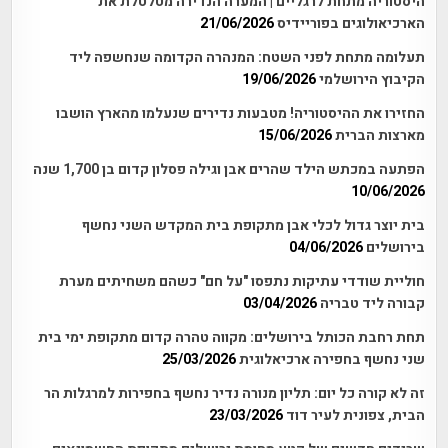
היסטוריה מתחת לרגליים | המערה הנדירה מטלטלת את
הארכיאולוגים בפוריידיס
21/06/2026
תעלומה מתחת לפני השטח: המנהרה הקדומה שנחשפה ליד
הקיבוץ הירושלמי
19/06/2026
החזירו את ההיסטוריה! מטבעות נדירים שנעלמו מהארץ הושבו
מארצות הברית
15/06/2026
הפתעה במכתש הילד שהרים אבן וגילה פסלון קדום בן 1,700 שנה
10/06/2026
בית יוצר גדול לכלי אבן מתקופת בית המקדש השני נחשף
בירושלים
04/06/2026
חוליית שודדי עתיקות נתפסו "על חם" כשהם משחיתים מערת
קבורה ליד טבריה
03/04/2026
תחת רחבת הכותל בירושלים: מקווה טהרה קדום מתקופת ימי בית
שני נחשף בחפירה ארכיאלוגית
25/03/2026
זה לא קורה כל יום: תליון מנורה נדיר נחשף בחפירות למרגלות הר
הבית, צפונית לעיר דוד
23/03/2026