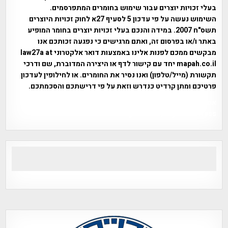
בעלי זכויות יוצרים עבור שימוש בחומרים המתפרסמים.
השימוש נעשה על פי עדכון 5 לסעיף 27א לחוק זכויות היוצרים
תשס"ח 2007. במידה והנכם בעלי זכויות יוצרים בחומר המופיע
באתר ו/או בפרסום זה, ואתם מרגישים כי נפגעה זכותכם אנו
מבקשים ממכם לפנות אלינו באמצעות דואר אלקטרוני law27a at
mapah.co.il יחד עם קישור לדף או היצירה המדוברת, שם ודרכי
תקשורת (מייל/טלפון) ואנו נסיר את החומרים. או לחילופין לעדכון
פרטיכם ומתן קרדיט כנדרש וזאת על פי דרישתכם והסכמתכם.
אפי אליאן , היסטוריה על המפה , פרוייקט טיגארט , Efi Elian ,
Tegart Fort , tegart fortress