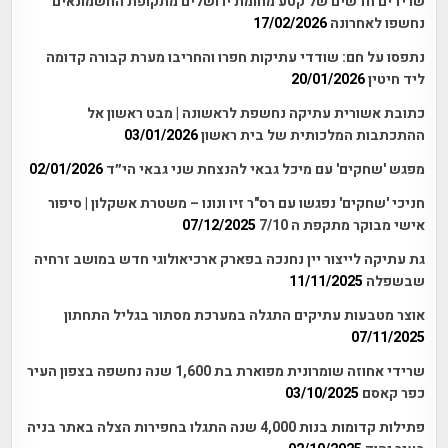
שרידים חדשים של קטע מחומת ירושלים מתקופת החשמונאים
נחשפו לאחרונה
17/02/2026
נתפסו על חם: שודדי עתיקות חפרו והחריבו מערת קבורה קדומה
ליד חיטין
20/01/2026
כתובת אשורית עתיקה נחשפת לראשונה | מבט ראשון אל
ההתכתבות המלכותית של בית ראשון
03/01/2026
מפגש 'שחקים' עם מיכל גבאי להנצחת שני גבאי הי״ד
02/01/2026
חניכי 'שחקים' נפגשו עם רס"ר זיו ונונו – משטרת אשקלון | סיפור
אישי מבוקר מתקפת ה 7/10
07/12/2025
גת עתיקה לייצור יין נחנכה בפארק ארכיאולוגי חדש במושב זרחיה
שבשפלה
11/11/2025
אוצר מטבעות עתיקים התגלה במערכת מסתור בגליל התחתון
07/11/2025
שרידי אחוזה שומרונית מפוארת בת 1,600 שנה נחשפה בצפון העיר
כפר קאסם
03/10/2025
פתילות קדומות בנות 4,000 שנה התגלו בחפירות הצלה באתר בניה