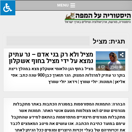
Ski
MENU
t
conten
תגית:
מציל
מציל ולא רק בני אדם – נר עתיק
נמצא על ידי מציל בחוף אשקלון
4
2348
מציל בחוף הגן הלאומי אשקלון מצא במהלך ריצת
בוקר נר עתיק למרגלות המצוק. הנר תוארך כבן 900 שנה כתב: אפי
אליאן | תמונות: יולי שוורץ | וידאו: יולי שוורץ
הבהרה:
התמונות המפורסמות במסגרת הכתבות באתר מתקבלות
מגורמים שונים ו/או מצולמות מטעם אנשי האתר. תמונות אשר
מתקבלות מגורמים חיצוניים מתפרסמות בהתאם למידע שהתקבל
עימם במועד כתיבת הכתבה. אנו עושים את מיטב המאמצים לכבד
את זכויותיהם של בעלי זכויות היוצרים ומנסים ככל הניתן לאתר