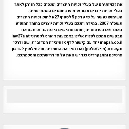
את זכויותיהם של בעלי זכויות היוצרים ומנסים ככל הניתן לאתר
בעלי זכויות יוצרים עבור שימוש בחומרים המתפרסמים.
השימוש נעשה על פי עדכון 5 לסעיף 27א לחוק זכויות היוצרים
תשס"ח 2007. במידה והנכם בעלי זכויות יוצרים בחומר המופיע
באתר ו/או בפרסום זה, ואתם מרגישים כי נפגעה זכותכם אנו
מבקשים ממכם לפנות אלינו באמצעות דואר אלקטרוני law27a at
mapah.co.il יחד עם קישור לדף או היצירה המדוברת, שם ודרכי
תקשורת (מייל/טלפון) ואנו נסיר את החומרים. או לחילופין לעדכון
פרטיכם ומתן קרדיט כנדרש וזאת על פי דרישתכם והסכמתכם.
אפי אליאן , היסטוריה על המפה , פרוייקט טיגארט , Efi Elian ,
Tegart Fort , tegart fortress