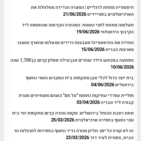
היסטוריה מתחת לרגליים | המערה הנדירה מטלטלת את
הארכיאולוגים בפוריידיס
21/06/2026
תעלומה מתחת לפני השטח: המנהרה הקדומה שנחשפה ליד
הקיבוץ הירושלמי
19/06/2026
החזירו את ההיסטוריה! מטבעות נדירים שנעלמו מהארץ הושבו
מארצות הברית
15/06/2026
הפתעה במכתש הילד שהרים אבן וגילה פסלון קדום בן 1,700 שנה
10/06/2026
בית יוצר גדול לכלי אבן מתקופת בית המקדש השני נחשף
בירושלים
04/06/2026
חוליית שודדי עתיקות נתפסו "על חם" כשהם משחיתים מערת
קבורה ליד טבריה
03/04/2026
תחת רחבת הכותל בירושלים: מקווה טהרה קדום מתקופת ימי בית
שני נחשף בחפירה ארכיאלוגית
25/03/2026
זה לא קורה כל יום: תליון מנורה נדיר נחשף בחפירות למרגלות הר
הבית, צפונית לעיר דוד
23/03/2026