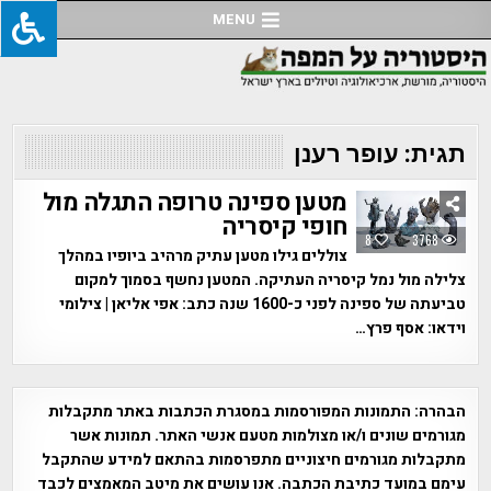
Ski
MENU
t
conten
תגית:
עופר רענן
מטען ספינה טרופה התגלה מול
חופי קיסריה
8
3768
צוללים גילו מטען עתיק מרהיב ביופיו במהלך
צלילה מול נמל קיסריה העתיקה. המטען נחשף בסמוך למקום
טביעתה של ספינה לפני כ-1600 שנה כתב: אפי אליאן | צילומי
וידאו: אסף פרץ…
הבהרה:
התמונות המפורסמות במסגרת הכתבות באתר מתקבלות
מגורמים שונים ו/או מצולמות מטעם אנשי האתר. תמונות אשר
מתקבלות מגורמים חיצוניים מתפרסמות בהתאם למידע שהתקבל
עימם במועד כתיבת הכתבה. אנו עושים את מיטב המאמצים לכבד