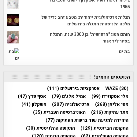
צילומי תיעוד העיר אשקלון ויישובי הסביבה -
1955
תגלית ארכיאולוגית ייחודית: מטבע זהב נדיר של
מלכה הלניסטית התגלה בירושלים
חותם מסוג "חרפושית" בן 3000 שנה, התגלה
בסיור ליד אזור
בת ים
הנושאים החמים!
(30)
WAZE
אטרקציות בירושלים
(111)
אלי אסקוזידו
(99)
אמיל אלג'ם
(79)
אסף פרץ
(47)
אפי אליאן
(268)
ארכיאולוגיה
(207)
אשקלון
(41)
אתר עתיקות
(216)
האוניברסיטה העברית
(35)
היחידה למניעת שוד ברשות העתיקות
(77)
התקופה הביזנטית
(129)
התקופה ההלניסטית
(30)
התקופה העות'מנית
(62)
התקופה הרומית
(120)