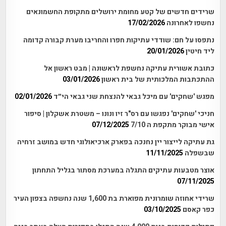
שרידים חדשים של קטע מחומת ירושלים מתקופת החשמונאים
נחשפו לאחרונה
17/02/2026
נתפסו על חם: שודדי עתיקות חפרו והחריבו מערת קבורה קדומה
ליד חיטין
20/01/2026
כתובת אשורית עתיקה נחשפת לראשונה | מבט ראשון אל
ההתכתבות המלכותית של בית ראשון
03/01/2026
מפגש 'שחקים' עם מיכל גבאי להנצחת שני גבאי הי״ד
02/01/2026
חניכי 'שחקים' נפגשו עם רס"ר זיו ונונו – משטרת אשקלון | סיפור
אישי מבוקר מתקפת ה 7/10
07/12/2025
גת עתיקה לייצור יין נחנכה בפארק ארכיאולוגי חדש במושב זרחיה
שבשפלה
11/11/2025
אוצר מטבעות עתיקים התגלה במערכת מסתור בגליל התחתון
07/11/2025
שרידי אחוזה שומרונית מפוארת בת 1,600 שנה נחשפה בצפון העיר
כפר קאסם
03/10/2025