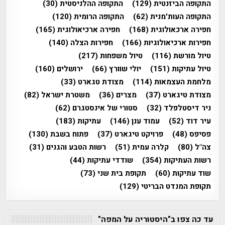
התקופה הביזנטית
(129)
התקופה ההלניסטית
(30)
התקופה העות'מנית
(62)
התקופה הרומית
(120)
חפירה ארכאולוגית
(168)
חפירה ארכיאולוגית
(165)
חפירות ארכיאולוגיות
(166)
חפירות הצלה
(140)
טיול מורשת
(116)
טיול משפחות
(217)
טיול עתיקות
(151)
יולי שוורץ
(66)
ירושלים
(160)
מלחמת העצמאות
(114)
מצודת טגארט
(33)
מצודת טיגארט
(37)
מצרים
(36)
משטרת ישראל
(82)
ניר דיסטלפלד
(32)
סטורי של אינסטגרם
(62)
עיר דוד
(52)
עמוד ענן
(146)
עתיקות
(183)
פסיפס
(48)
פרויקט טיגארט
(37)
פתוח בשבת
(130)
צה"ל
(80)
קלרה עמית
(51)
רשות הטבע והגנים
(31)
רשות העתיקות
(354)
שודדי עתיקות
(44)
שוד עתיקות
(60)
תקופת בית שני
(73)
תקופת המנדט הבריטי
(129)
עד כה צפו ב"היסטוריה על המפה"