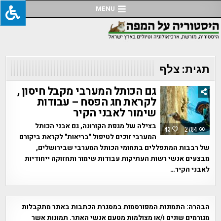
Ski
MENU
t
conten
תגית:
צלף
גם הכותל המערבי מקבל חיסון ,
לקראת חג הפסח – עבודות
שימור לאבני הקיר
בצילה של מגפת הקורונה, גם אבני הכותל
43
2784
המערבי זוכים לטיפול "בריאות" לקראת ביקורם
של רבבות המתפללים בתחומי הכותל המערבי שבירושלים,
מבצעים אנשי רשות העתיקות עבודות שימור ותחזוקה ייחודיות
לאבני הקיר…
הבהרה:
התמונות המפורסמות במסגרת הכתבות באתר מתקבלות
מגורמים שונים ו/או מצולמות מטעם אנשי האתר. תמונות אשר