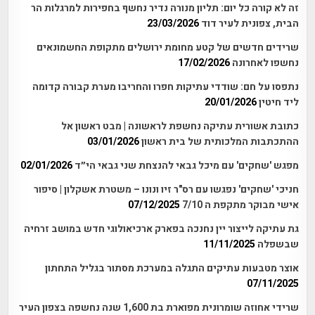
זה לא קורה כל יום: תליון מנורה נדיר נחשף בחפירות למרגלות הר
הבית, צפונית לעיר דוד
23/03/2026
שרידים חדשים של קטע מחומת ירושלים מתקופת החשמונאים
נחשפו לאחרונה
17/02/2026
נתפסו על חם: שודדי עתיקות חפרו והחריבו מערת קבורה קדומה
ליד חיטין
20/01/2026
כתובת אשורית עתיקה נחשפת לראשונה | מבט ראשון אל
ההתכתבות המלכותית של בית ראשון
03/01/2026
מפגש 'שחקים' עם מיכל גבאי להנצחת שני גבאי הי״ד
02/01/2026
חניכי 'שחקים' נפגשו עם רס"ר זיו ונונו – משטרת אשקלון | סיפור
אישי מבוקר מתקפת ה 7/10
07/12/2025
גת עתיקה לייצור יין נחנכה בפארק ארכיאולוגי חדש במושב זרחיה
שבשפלה
11/11/2025
אוצר מטבעות עתיקים התגלה במערכת מסתור בגליל התחתון
07/11/2025
שרידי אחוזה שומרונית מפוארת בת 1,600 שנה נחשפה בצפון העיר