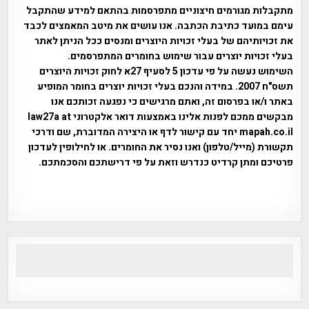
מתקבלות מגורמים חיצוניים מתפרסמות בהתאם למידע שהתקבל
עימם במועד כתיבת הכתבה. אנו עושים את מיטב המאמצים לכבד
את זכויותיהם של בעלי זכויות היוצרים ומנסים ככל הניתן לאתר
בעלי זכויות יוצרים עבור שימוש בחומרים המתפרסמים.
השימוש נעשה על פי עדכון 5 לסעיף 27א לחוק זכויות היוצרים
תשס"ח 2007. במידה והנכם בעלי זכויות יוצרים בחומר המופיע
באתר ו/או בפרסום זה, ואתם מרגישים כי נפגעה זכותכם אנו
מבקשים ממכם לפנות אלינו באמצעות דואר אלקטרוני law27a at
mapah.co.il יחד עם קישור לדף או היצירה המדוברת, שם ודרכי
תקשורת (מייל/טלפון) ואנו נסיר את החומרים. או לחילופין לעדכון
פרטיכם ומתן קרדיט כנדרש וזאת על פי דרישתכם והסכמתכם.
אפי אליאן , היסטוריה על המפה , פרוייקט טיגארט , Efi Elian ,
Tegart Fort , tegart fortress