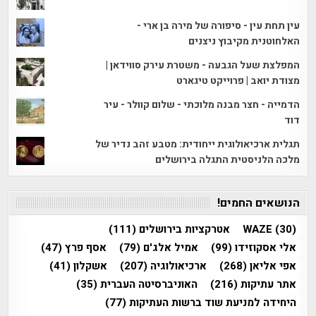
עין תחת עין - סיפורה של מירה בן ארי -
האלחוטנית מקיבוץ ניצנים
המפלצת שעל הגבעה - משטרת עירק סווידאן |
מצודת יואב | פרוייקט טיגארט
הדמייה - חצר מבנה מלוכתי - שלום קוולר - עיר
דוד
תגלית ארכיאולוגית ייחודית: מטבע זהב נדיר של
מלכה הלניסטית התגלה בירושלים
הנושאים החמים!
(30)
WAZE
אטרקציות בירושלים
(111)
אלי אסקוזידו
(99)
אמיל אלג'ם
(79)
אסף פרץ
(47)
אפי אליאן
(268)
ארכיאולוגיה
(207)
אשקלון
(41)
אתר עתיקות
(216)
האוניברסיטה העברית
(35)
היחידה למניעת שוד ברשות העתיקות
(77)