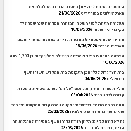
היסטוריה מתחת לרגליים | המערה הנדירה מטלטלת את
הארכיאולוגים בפוריידיס
21/06/2026
תעלומה מתחת לפני השטח: המנהרה הקדומה שנחשפה ליד
הקיבוץ הירושלמי
19/06/2026
החזירו את ההיסטוריה! מטבעות נדירים שנעלמו מהארץ הושבו
מארצות הברית
15/06/2026
הפתעה במכתש הילד שהרים אבן וגילה פסלון קדום בן 1,700 שנה
10/06/2026
בית יוצר גדול לכלי אבן מתקופת בית המקדש השני נחשף
בירושלים
04/06/2026
חוליית שודדי עתיקות נתפסו "על חם" כשהם משחיתים מערת
קבורה ליד טבריה
03/04/2026
תחת רחבת הכותל בירושלים: מקווה טהרה קדום מתקופת ימי בית
שני נחשף בחפירה ארכיאלוגית
25/03/2026
זה לא קורה כל יום: תליון מנורה נדיר נחשף בחפירות למרגלות הר
הבית, צפונית לעיר דוד
23/03/2026