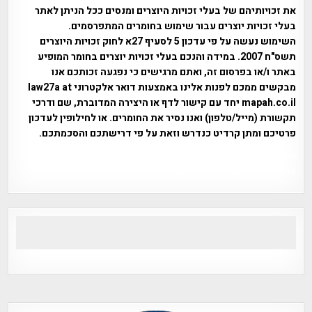
את זכויותיהם של בעלי זכויות היוצרים ומנסים ככל הניתן לאתר
בעלי זכויות יוצרים עבור שימוש בחומרים המתפרסמים.
השימוש נעשה על פי עדכון 5 לסעיף 27א לחוק זכויות היוצרים
תשס"ח 2007. במידה והנכם בעלי זכויות יוצרים בחומר המופיע
באתר ו/או בפרסום זה, ואתם מרגישים כי נפגעה זכותכם אנו
מבקשים ממכם לפנות אלינו באמצעות דואר אלקטרוני law27a at
mapah.co.il יחד עם קישור לדף או היצירה המדוברת, שם ודרכי
תקשורת (מייל/טלפון) ואנו נסיר את החומרים. או לחילופין לעדכון
פרטיכם ומתן קרדיט כנדרש וזאת על פי דרישתכם והסכמתכם.
אפי אליאן , היסטוריה על המפה , פרוייקט טיגארט , Efi Elian ,
Tegart Fort , tegart fortress