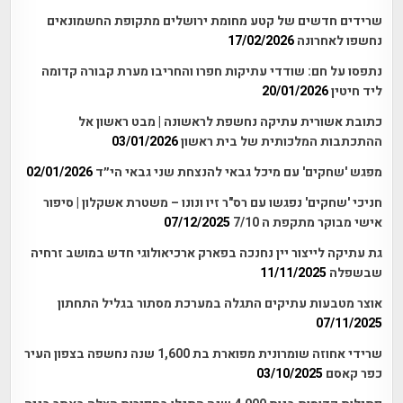
שרידים חדשים של קטע מחומת ירושלים מתקופת החשמונאים
נחשפו לאחרונה
17/02/2026
נתפסו על חם: שודדי עתיקות חפרו והחריבו מערת קבורה קדומה
ליד חיטין
20/01/2026
כתובת אשורית עתיקה נחשפת לראשונה | מבט ראשון אל
ההתכתבות המלכותית של בית ראשון
03/01/2026
מפגש 'שחקים' עם מיכל גבאי להנצחת שני גבאי הי״ד
02/01/2026
חניכי 'שחקים' נפגשו עם רס"ר זיו ונונו – משטרת אשקלון | סיפור
אישי מבוקר מתקפת ה 7/10
07/12/2025
גת עתיקה לייצור יין נחנכה בפארק ארכיאולוגי חדש במושב זרחיה
שבשפלה
11/11/2025
אוצר מטבעות עתיקים התגלה במערכת מסתור בגליל התחתון
07/11/2025
שרידי אחוזה שומרונית מפוארת בת 1,600 שנה נחשפה בצפון העיר
כפר קאסם
03/10/2025