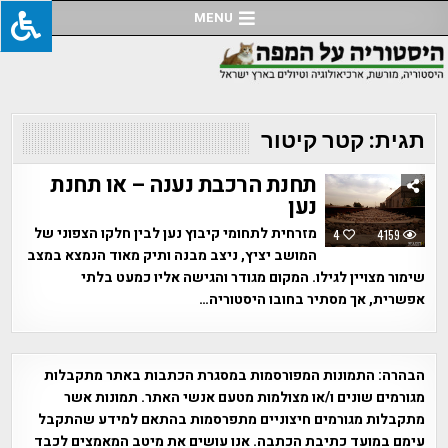
Ski
MENU
t
conten
תגית:
קטר קיטור
תחנת הרכבת נענה – או תחנת
נען
מזרחית לתחומי קיבוץ נען לבין חלקו הצפוני של
4
4159
המושב יציץ, ניצב מבנה ותיק מאוד הנמצא במצב
שימור מצויין לגילו. המקום מגודר והגישה אליו כמעט בלתי
אפשרית, אך מסתיר בחובו היסטוריה…
הבהרה:
התמונות המפורסמות במסגרת הכתבות באתר מתקבלות
מגורמים שונים ו/או מצולמות מטעם אנשי האתר. תמונות אשר
מתקבלות מגורמים חיצוניים מתפרסמות בהתאם למידע שהתקבל
עימם במועד כתיבת הכתבה. אנו עושים את מיטב המאמצים לכבד