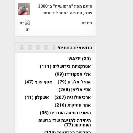
חותם מסוג "חרפושית" בן 3000
שנה, התגלה בסיור ליד אזור
בת ים
הנושאים החמים!
WAZE
(30)
אטרקציות בירושלים
(111)
אלי אסקוזידו
(99)
אמיל אלג'ם
(79)
אסף פרץ
(47)
אפי אליאן
(268)
ארכיאולוגיה
(207)
אשקלון
(41)
אתר עתיקות
(216)
האוניברסיטה העברית
(35)
היחידה למניעת שוד ברשות
העתיקות
(77)
התקופה הביזנטית
(129)