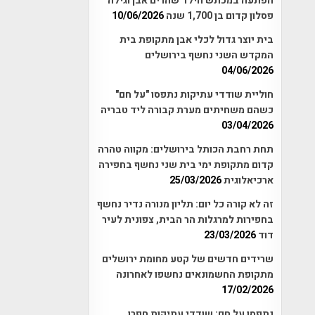
הפתעה במכתש הילד שהרים אבן וגילה
פסלון קדום בן 1,700 שנה
10/06/2026
בית יוצר גדול לכלי אבן מתקופת בית
המקדש השני נחשף בירושלים
04/06/2026
חוליית שודדי עתיקות נתפסו "על חם"
כשהם משחיתים מערת קבורה ליד טבריה
03/04/2026
תחת רחבת הכותל בירושלים: מקווה טהרה
קדום מתקופת ימי בית שני נחשף בחפירה
ארכיאלוגית
25/03/2026
זה לא קורה כל יום: תליון מנורה נדיר נחשף
בחפירות למרגלות הר הבית, צפונית לעיר
דוד
23/03/2026
שרידים חדשים של קטע מחומת ירושלים
מתקופת החשמונאים נחשפו לאחרונה
17/02/2026
נתפסו על חם: שודדי עתיקות חפרו