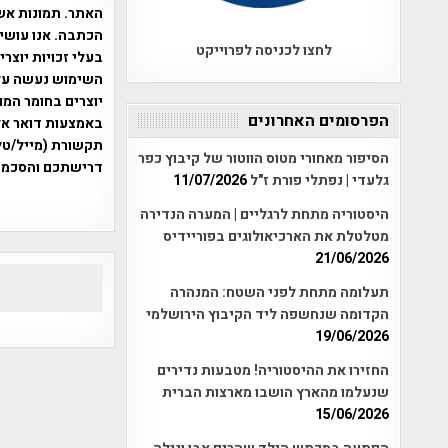
האתר. תמונות אש
הכתבה. אנו עושים
לחצו לכניסה לפרוייקט
בעלי זכויות יוצר
יוצרים בחומר המו
הפרסומים האחרונים
תקשורת (מייל/טלפ
הסיפור מאחורי מטוס הווטור של קיבוץ כפר
דרישתכם והסכמת
גלעדי | נפתלי פורת ז"ל
11/07/2026
אפי אליאן , היסטוריה על המפה , 
היסטוריה מתחת לרגליים | המערה הנדירה
מטלטלת את הארכיאולוגים בפוריידיס
21/06/2026
תעלומה מתחת לפני השטח: המנהרה
הקדומה שנחשפה ליד הקיבוץ הירושלמי
19/06/2026
החזירו את ההיסטוריה! מטבעות נדירים
שנעלמו מהארץ הושבו מארצות הברית
15/06/2026