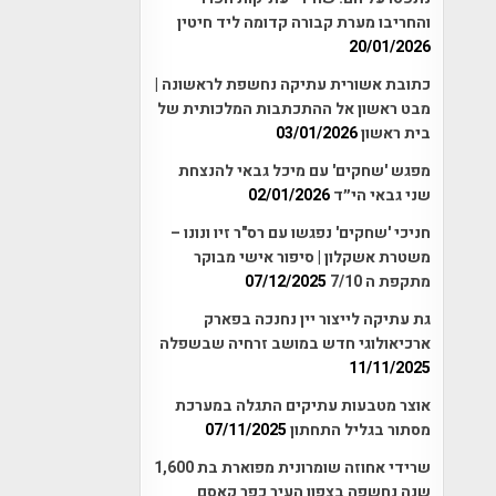
והחריבו מערת קבורה קדומה ליד חיטין
20/01/2026
כתובת אשורית עתיקה נחשפת לראשונה |
מבט ראשון אל ההתכתבות המלכותית של
בית ראשון
03/01/2026
מפגש 'שחקים' עם מיכל גבאי להנצחת
שני גבאי הי״ד
02/01/2026
חניכי 'שחקים' נפגשו עם רס"ר זיו ונונו –
משטרת אשקלון | סיפור אישי מבוקר
מתקפת ה 7/10
07/12/2025
גת עתיקה לייצור יין נחנכה בפארק
ארכיאולוגי חדש במושב זרחיה שבשפלה
11/11/2025
אוצר מטבעות עתיקים התגלה במערכת
מסתור בגליל התחתון
07/11/2025
שרידי אחוזה שומרונית מפוארת בת 1,600
שנה נחשפה בצפון העיר כפר קאסם