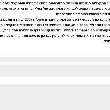
ר מתקבלות מגורמים חיצוניים מתפרסמות בהתאם למידע שהתקבל עימם ב
 את מיטב המאמצים לכבד את זכויותיהם של בעלי זכויות היוצרים ומנסים 
ים עבור שימוש בחומרים המתפרסמים.
השימוש נעשה על פי עדכון 5 לסעיף 27א לחוק זכויות היוצרים ת
פיע באתר ו/או בפרסום זה, ואתם מרגישים כי נפגעה זכותכם אנו מבקשים ממ
באמצעות דואר אלקטרוני law27a at mapah.co.il יחד עם קישור לדף או היצירה המדו
ון) ואנו נסיר את החומרים. או לחילופין לעדכון פרטיכם ומתן קרדיט כנדרש 
כם.
פרוייקט טיגארט , Efi Elian , Tegart Fort , tegart fortress