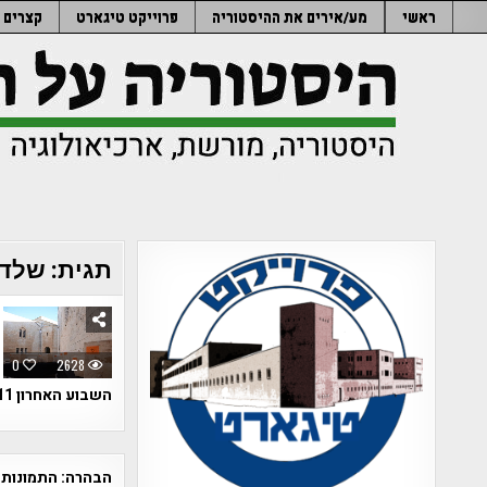
Ski
ראשי
מע/אירים את ההיסטוריה
פרוייקט טיגארט
קצרים
t
conten
תגית:
שלדי
0
2628
השבוע האחרון 11 ארונות קבורה כבני 2000 שנה אשר נבזזו לאחרונה ממערת קבורה ליד ירושלים. בתוך חלק…
הבהרה:
התמונות 