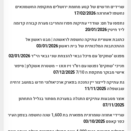
שרידים חדשים של קטע מחומת ירושלים מתקופת החשמונאים
נחשפו לאחרונה
17/02/2026
נתפסו על חם: שודדי עתיקות חפרו והחריבו מערת קבורה קדומה
ליד חיטין
20/01/2026
כתובת אשורית עתיקה נחשפת לראשונה | מבט ראשון אל
ההתכתבות המלכותית של בית ראשון
03/01/2026
מפגש 'שחקים' עם מיכל גבאי להנצחת שני גבאי הי״ד
02/01/2026
חניכי 'שחקים' נפגשו עם רס"ר זיו ונונו – משטרת אשקלון | סיפור
אישי מבוקר מתקפת ה 7/10
07/12/2025
גת עתיקה לייצור יין נחנכה בפארק ארכיאולוגי חדש במושב זרחיה
שבשפלה
11/11/2025
אוצר מטבעות עתיקים התגלה במערכת מסתור בגליל התחתון
07/11/2025
שרידי אחוזה שומרונית מפוארת בת 1,600 שנה נחשפה בצפון העיר
כפר קאסם
03/10/2025