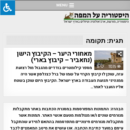
Ski
MENU
t
conten
תגית:
תקומה
מאחורי היער – הקיבוץ הישן
(נחאביר – קיבוץ בארי)
15
11375
מספר קילומטרים בודדים מהגבול מול רצועת
עזה, שוכן לו קיבוץ הקרוי על שמו של ברל כצנלסון אשר היה
ממנהיגי תנועת העבודה בארץ ישראל. הקיבוץ היום שוכן בשטח
אליו הועבר לאחר…
הבהרה:
התמונות המפורסמות במסגרת הכתבות באתר מתקבלות
מגורמים שונים ו/או מצולמות מטעם אנשי האתר. תמונות אשר
מתקבלות מגורמים חיצוניים מתפרסמות בהתאם למידע שהתקבל
עימם במועד כתיבת הכתבה. אנו עושים את מיטב המאמצים לכבד