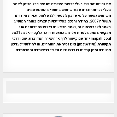
את זכויותיהם של בעלי זכויות היוצרים ומנסים ככל הניתן לאתר
בעלי זכויות יוצרים עבור שימוש בחומרים המתפרסמים.
השימוש נעשה על פי עדכון 5 לסעיף 27א לחוק זכויות היוצרים
תשס"ח 2007. במידה והנכם בעלי זכויות יוצרים בחומר המופיע
באתר ו/או בפרסום זה, ואתם מרגישים כי נפגעה זכותכם אנו
מבקשים ממכם לפנות אלינו באמצעות דואר אלקטרוני law27a at
mapah.co.il יחד עם קישור לדף או היצירה המדוברת, שם ודרכי
תקשורת (מייל/טלפון) ואנו נסיר את החומרים. או לחילופין לעדכון
פרטיכם ומתן קרדיט כנדרש וזאת על פי דרישתכם והסכמתכם.
אפי אליאן , היסטוריה על המפה , פרוייקט טיגארט , Efi Elian ,
Tegart Fort , tegart fortress