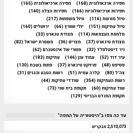
חפירה ארכאולוגית
(168)
חפירה ארכיאולוגית
(165)
חפירות ארכיאולוגיות
(166)
חפירות הצלה
(140)
טיול מורשת
(116)
טיול משפחות
(217)
טיול עתיקות
(151)
יולי שוורץ
(66)
ירושלים
(160)
מלחמת העצמאות
(114)
מצודת טגארט
(33)
מצודת טיגארט
(37)
מצרים
(36)
משטרת ישראל
(82)
ניר דיסטלפלד
(32)
סטורי של אינסטגרם
(62)
עיר דוד
(52)
עמוד ענן
(146)
עתיקות
(183)
פסיפס
(48)
פרויקט טיגארט
(37)
פתוח בשבת
(130)
צה"ל
(80)
קלרה עמית
(51)
רשות הטבע והגנים
(31)
רשות העתיקות
(354)
שודדי עתיקות
(44)
שוד עתיקות
(60)
תקופת בית שני
(73)
תקופת המנדט הבריטי
(129)
עד כה צפו ב"היסטוריה על המפה"
2,510,073 מבקרים