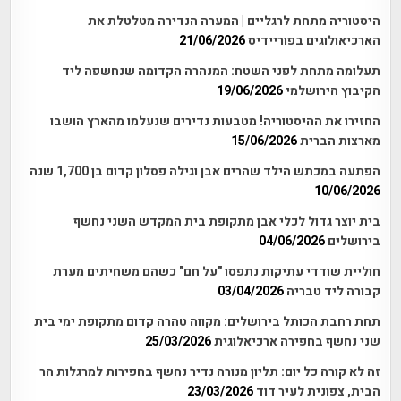
היסטוריה מתחת לרגליים | המערה הנדירה מטלטלת את
הארכיאולוגים בפוריידיס
21/06/2026
תעלומה מתחת לפני השטח: המנהרה הקדומה שנחשפה ליד
הקיבוץ הירושלמי
19/06/2026
החזירו את ההיסטוריה! מטבעות נדירים שנעלמו מהארץ הושבו
מארצות הברית
15/06/2026
הפתעה במכתש הילד שהרים אבן וגילה פסלון קדום בן 1,700 שנה
10/06/2026
בית יוצר גדול לכלי אבן מתקופת בית המקדש השני נחשף
בירושלים
04/06/2026
חוליית שודדי עתיקות נתפסו "על חם" כשהם משחיתים מערת
קבורה ליד טבריה
03/04/2026
תחת רחבת הכותל בירושלים: מקווה טהרה קדום מתקופת ימי בית
שני נחשף בחפירה ארכיאלוגית
25/03/2026
זה לא קורה כל יום: תליון מנורה נדיר נחשף בחפירות למרגלות הר
הבית, צפונית לעיר דוד
23/03/2026