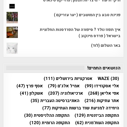
תיקי תיעוד - מיצדיות הצפון | פרוייקט טיגארט
פנינת טבע בין המושבים ( יער עזריקם )
איך תפוז נולד ? סיפורה של הפרדסנות החלוצית
בישראל ( פרדס מינקוב )
באר השלום (לוד)
הנושאים החמים!
(30)
WAZE
אטרקציות בירושלים
(111)
אלי אסקוזידו
(99)
אמיל אלג'ם
(79)
אסף פרץ
(47)
אפי אליאן
(268)
ארכיאולוגיה
(207)
אשקלון
(41)
אתר עתיקות
(216)
האוניברסיטה העברית
(35)
היחידה למניעת שוד ברשות העתיקות
(77)
התקופה הביזנטית
(129)
התקופה ההלניסטית
(30)
התקופה העות'מנית
(62)
התקופה הרומית
(120)