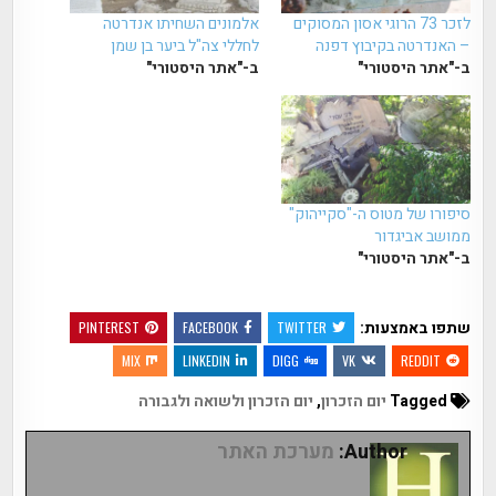
לזכר 73 הרוגי אסון המסוקים
אלמונים השחיתו אנדרטה
– האנדרטה בקיבוץ דפנה
לחללי צה"ל ביער בן שמן
ב-"אתר היסטורי"
ב-"אתר היסטורי"
סיפורו של מטוס ה-"סקייהוק"
ממושב אביגדור
ב-"אתר היסטורי"
שתפו באמצעות:
PINTEREST
FACEBOOK
TWITTER
MIX
LINKEDIN
DIGG
VK
REDDIT
Tagged
יום הזכרון
,
יום הזכרון ולשואה ולגבורה
Author:
מערכת האתר