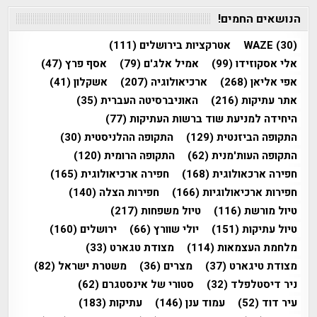
הנושאים החמים!
(30)
WAZE
אטרקציות בירושלים
(111)
אלי אסקוזידו
(99)
אמיל אלג'ם
(79)
אסף פרץ
(47)
אפי אליאן
(268)
ארכיאולוגיה
(207)
אשקלון
(41)
אתר עתיקות
(216)
האוניברסיטה העברית
(35)
היחידה למניעת שוד ברשות העתיקות
(77)
התקופה הביזנטית
(129)
התקופה ההלניסטית
(30)
התקופה העות'מנית
(62)
התקופה הרומית
(120)
חפירה ארכאולוגית
(168)
חפירה ארכיאולוגית
(165)
חפירות ארכיאולוגיות
(166)
חפירות הצלה
(140)
טיול מורשת
(116)
טיול משפחות
(217)
טיול עתיקות
(151)
יולי שוורץ
(66)
ירושלים
(160)
מלחמת העצמאות
(114)
מצודת טגארט
(33)
מצודת טיגארט
(37)
מצרים
(36)
משטרת ישראל
(82)
ניר דיסטלפלד
(32)
סטורי של אינסטגרם
(62)
עיר דוד
(52)
עמוד ענן
(146)
עתיקות
(183)