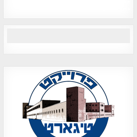
אפי אליאן , היסטוריה על המפה , פרוייקט טיגארט , Efi Elian ,
Tegart Fort , tegart fortress