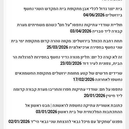
בית יוצר גדול לכלי אבן מתקופת בית המקדש השני נחשף
בירושלים
04/06/2026
חוליית שודדי עתיקות נתפסו "על חם" כשהם משחיתים מערת
קבורה ליד טבריה
03/04/2026
תחת רחבת הכותל בירושלים: מקווה טהרה קדום מתקופת ימי בית
שני נחשף בחפירה ארכיאלוגית
25/03/2026
זה לא קורה כל יום: תליון מנורה נדיר נחשף בחפירות למרגלות הר
הבית, צפונית לעיר דוד
23/03/2026
שרידים חדשים של קטע מחומת ירושלים מתקופת החשמונאים
נחשפו לאחרונה
17/02/2026
נתפסו על חם: שודדי עתיקות חפרו והחריבו מערת קבורה קדומה
ליד חיטין
20/01/2026
כתובת אשורית עתיקה נחשפת לראשונה | מבט ראשון אל
ההתכתבות המלכותית של בית ראשון
03/01/2026
מפגש 'שחקים' עם מיכל גבאי להנצחת שני גבאי הי״ד
02/01/2026