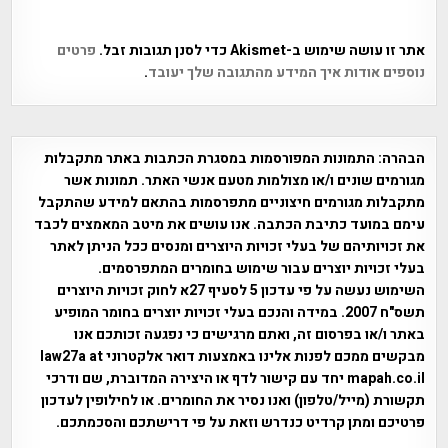
אתר זו עושה שימוש ב-Akismet כדי לסנן תגובות זבל.
פרטים
נוספים אודות איך המידע מהתגובה שלך יעובד
.
הבהרה:
התמונות המפורסמות במסגרת הכתבות באתר מתקבלות
מגורמים שונים ו/או מצולמות מטעם אנשי האתר. תמונות אשר
מתקבלות מגורמים חיצוניים מתפרסמות בהתאם למידע שהתקבל
עימם במועד כתיבת הכתבה. אנו עושים את מיטב המאמצים לכבד
את זכויותיהם של בעלי זכויות היוצרים ומנסים ככל הניתן לאתר
בעלי זכויות יוצרים עבור שימוש בחומרים המתפרסמים.
השימוש נעשה על פי עדכון 5 לסעיף 27א לחוק זכויות היוצרים
תשס"ח 2007. במידה והנכם בעלי זכויות יוצרים בחומר המופיע
באתר ו/או בפרסום זה, ואתם מרגישים כי נפגעה זכותכם אנו
מבקשים ממכם לפנות אלינו באמצעות דואר אלקטרוני law27a at
mapah.co.il יחד עם קישור לדף או היצירה המדוברת, שם ודרכי
תקשורת (מייל/טלפון) ואנו נסיר את החומרים. או לחילופין לעדכון
פרטיכם ומתן קרדיט כנדרש וזאת על פי דרישתכם והסכמתכם.