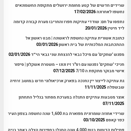
שרידים חדשים של קטע מחומת ירושלים מתקופת החשמונאים
נחשפו לאחרונה
17/02/2026
נתפסו על חם: שודדי עתיקות חפרו והחריבו מערת קבורה קדומה
ליד חיטין
20/01/2026
כתובת אשורית עתיקה נחשפת לראשונה | מבט ראשון אל
ההתכתבות המלכותית של בית ראשון
03/01/2026
מפגש 'שחקים' עם מיכל גבאי להנצחת שני גבאי הי״ד
02/01/2026
חניכי 'שחקים' נפגשו עם רס"ר זיו ונונו – משטרת אשקלון | סיפור
אישי מבוקר מתקפת ה 7/10
07/12/2025
גת עתיקה לייצור יין נחנכה בפארק ארכיאולוגי חדש במושב זרחיה
שבשפלה
11/11/2025
אוצר מטבעות עתיקים התגלה במערכת מסתור בגליל התחתון
07/11/2025
שרידי אחוזה שומרונית מפוארת בת 1,600 שנה נחשפה בצפון העיר
כפר קאסם
03/10/2025
פתילות קדומות בנות 4,000 שנה התגלו בחפירות הצלה באתר בניה