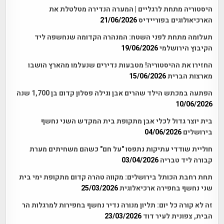
היסטוריה מתחת לרגליים | המערה הנדירה מטלטלת את
הארכיאולוגים בפוריידיס
21/06/2026
תעלומה מתחת לפני השטח: המנהרה הקדומה שנחשפה ליד
הקיבוץ הירושלמי
19/06/2026
החזירו את ההיסטוריה! מטבעות נדירים שנעלמו מהארץ הושבו
מארצות הברית
15/06/2026
הפתעה במכתש הילד שהרים אבן וגילה פסלון קדום בן 1,700 שנה
10/06/2026
בית יוצר גדול לכלי אבן מתקופת בית המקדש השני נחשף
בירושלים
04/06/2026
חוליית שודדי עתיקות נתפסו "על חם" כשהם משחיתים מערת
קבורה ליד טבריה
03/04/2026
תחת רחבת הכותל בירושלים: מקווה טהרה קדום מתקופת ימי בית
שני נחשף בחפירה ארכיאלוגית
25/03/2026
זה לא קורה כל יום: תליון מנורה נדיר נחשף בחפירות למרגלות הר
הבית, צפונית לעיר דוד
23/03/2026