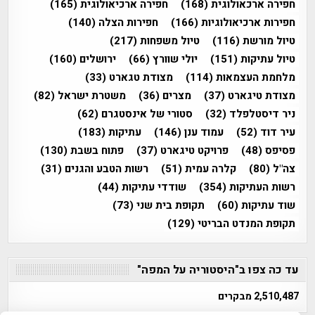
חפירה ארכאולוגית
(168)
חפירה ארכיאולוגית
(165)
חפירות ארכיאולוגיות
(166)
חפירות הצלה
(140)
טיול מורשת
(116)
טיול משפחות
(217)
טיול עתיקות
(151)
יולי שוורץ
(66)
ירושלים
(160)
מלחמת העצמאות
(114)
מצודת טגארט
(33)
מצודת טיגארט
(37)
מצרים
(36)
משטרת ישראל
(82)
ניר דיסטלפלד
(32)
סטורי של אינסטגרם
(62)
עיר דוד
(52)
עמוד ענן
(146)
עתיקות
(183)
פסיפס
(48)
פרויקט טיגארט
(37)
פתוח בשבת
(130)
צה"ל
(80)
קלרה עמית
(51)
רשות הטבע והגנים
(31)
רשות העתיקות
(354)
שודדי עתיקות
(44)
שוד עתיקות
(60)
תקופת בית שני
(73)
תקופת המנדט הבריטי
(129)
עד כה צפו ב"היסטוריה על המפה"
2,510,487 מבקרים