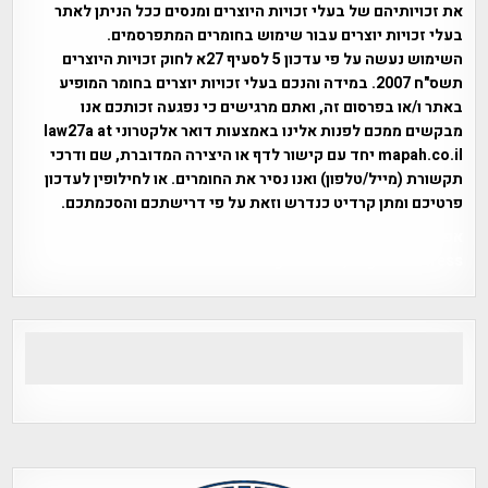
את זכויותיהם של בעלי זכויות היוצרים ומנסים ככל הניתן לאתר
בעלי זכויות יוצרים עבור שימוש בחומרים המתפרסמים.
השימוש נעשה על פי עדכון 5 לסעיף 27א לחוק זכויות היוצרים
תשס"ח 2007. במידה והנכם בעלי זכויות יוצרים בחומר המופיע
באתר ו/או בפרסום זה, ואתם מרגישים כי נפגעה זכותכם אנו
מבקשים ממכם לפנות אלינו באמצעות דואר אלקטרוני law27a at
mapah.co.il יחד עם קישור לדף או היצירה המדוברת, שם ודרכי
תקשורת (מייל/טלפון) ואנו נסיר את החומרים. או לחילופין לעדכון
פרטיכם ומתן קרדיט כנדרש וזאת על פי דרישתכם והסכמתכם.
אפי אליאן , היסטוריה על המפה , פרוייקט טיגארט , Efi Elian ,
Tegart Fort , tegart fortress