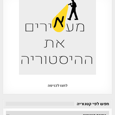
לחצו לכניסה
חפש לפי קטגוריה
חפש