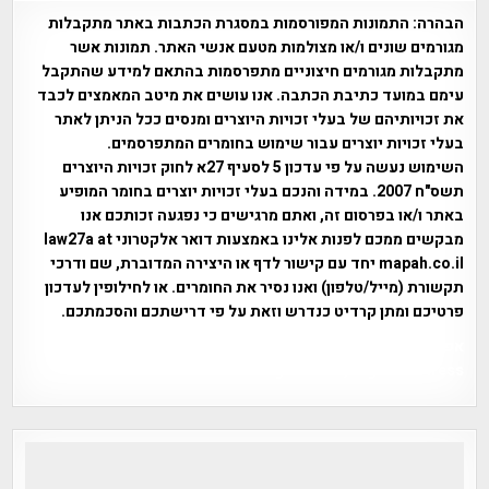
הבהרה:
התמונות המפורסמות במסגרת הכתבות באתר מתקבלות
מגורמים שונים ו/או מצולמות מטעם אנשי האתר. תמונות אשר
מתקבלות מגורמים חיצוניים מתפרסמות בהתאם למידע שהתקבל
עימם במועד כתיבת הכתבה. אנו עושים את מיטב המאמצים לכבד
את זכויותיהם של בעלי זכויות היוצרים ומנסים ככל הניתן לאתר
בעלי זכויות יוצרים עבור שימוש בחומרים המתפרסמים.
השימוש נעשה על פי עדכון 5 לסעיף 27א לחוק זכויות היוצרים
תשס"ח 2007. במידה והנכם בעלי זכויות יוצרים בחומר המופיע
באתר ו/או בפרסום זה, ואתם מרגישים כי נפגעה זכותכם אנו
מבקשים ממכם לפנות אלינו באמצעות דואר אלקטרוני law27a at
mapah.co.il יחד עם קישור לדף או היצירה המדוברת, שם ודרכי
תקשורת (מייל/טלפון) ואנו נסיר את החומרים. או לחילופין לעדכון
פרטיכם ומתן קרדיט כנדרש וזאת על פי דרישתכם והסכמתכם.
אפי אליאן , היסטוריה על המפה , פרוייקט טיגארט , Efi Elian ,
Tegart Fort , tegart fortress