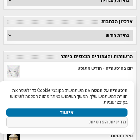
לפי
קטגוריה
ארכיון הכתבות
ארכיון
הכתבות
הרשומות והעמודים הנצפים ביותר
יום בהיסטוריה - חודש אוגוסט
קבר שודד הים מרחוב אלפסי 10 (קבר יאסון -
היסטוריה על המפה
אנו משתמשים בקובצי Cookie כדי לשפר את
Jason’s Tomb)
חוויית המשתמש שלך. המשך השימוש באתר מהווה הסכמה לשימוש
אז והיום
בקובצי עוגיות.
אישור
תגלית ארכיאולוגית ייחודית: מטבע זהב נדיר של
מדיניות הפרטיות
מלכה הלניסטית התגלה בירושלים
סיפור תמונה