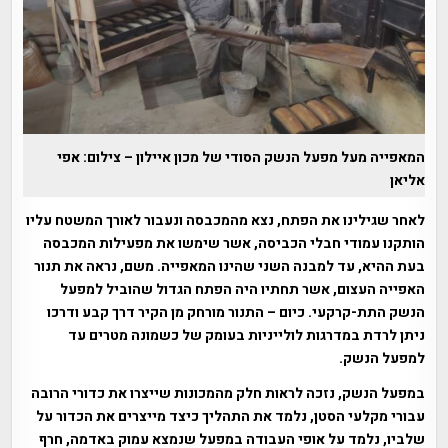
המאפייה מעל מפעל הנשק הסודי של מכון איילון – צילום: אפי
אליאן
לאחר שגילינו את הפתח, נצא מהמכבסה ונעבור לאורך המשטח עליו
הותקנו עמודי חבלי הכביסה, אשר שימשו את מפעילות המכבסה
בעת ההיא, עד למבנה השני שהינו המאפייה. משם, נראה את תנור
האפייה העצום, אשר תחתיו היה הפתח הגדול שהוביל למפעל
הנשק התת-קרקעי. כיום – התנור מורחק מן הקיר דרך קבע ודרכו
ניתן לרדת במדרגות לולייניות בעומק של כשמונה מטרים עד
למפעל הנשק.
במפעל הנשק, נזכה לראות חלק מהמכונות שייצרו את כדורי הרובה
עבורי מקלעי הסטן, נלמד את התהליך כיצד מייצרים את הכדור על
שלביו, נלמד על אופי העבודה במפעל שנמצא עמוק באדמה, חרף