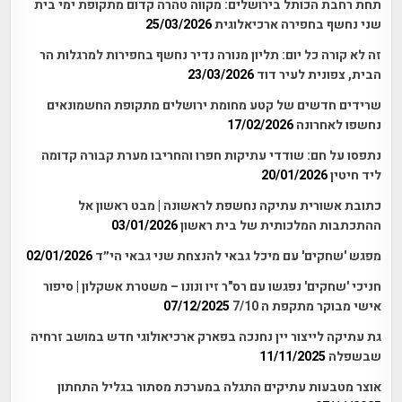
תחת רחבת הכותל בירושלים: מקווה טהרה קדום מתקופת ימי בית
שני נחשף בחפירה ארכיאלוגית
25/03/2026
זה לא קורה כל יום: תליון מנורה נדיר נחשף בחפירות למרגלות הר
הבית, צפונית לעיר דוד
23/03/2026
שרידים חדשים של קטע מחומת ירושלים מתקופת החשמונאים
נחשפו לאחרונה
17/02/2026
נתפסו על חם: שודדי עתיקות חפרו והחריבו מערת קבורה קדומה
ליד חיטין
20/01/2026
כתובת אשורית עתיקה נחשפת לראשונה | מבט ראשון אל
ההתכתבות המלכותית של בית ראשון
03/01/2026
מפגש 'שחקים' עם מיכל גבאי להנצחת שני גבאי הי״ד
02/01/2026
חניכי 'שחקים' נפגשו עם רס"ר זיו ונונו – משטרת אשקלון | סיפור
אישי מבוקר מתקפת ה 7/10
07/12/2025
גת עתיקה לייצור יין נחנכה בפארק ארכיאולוגי חדש במושב זרחיה
שבשפלה
11/11/2025
אוצר מטבעות עתיקים התגלה במערכת מסתור בגליל התחתון