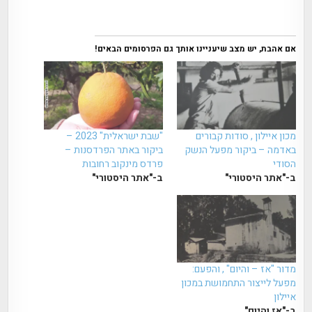
אם אהבת, יש מצב שיעניינו אותך גם הפרסומים הבאים!
מכון איילון , סודות קבורים
"שבת ישראלית" 2023 –
באדמה – ביקור מפעל הנשק
ביקור באתר הפרדסנות –
הסודי
פרדס מינקוב רחובות
ב-"אתר היסטורי"
ב-"אתר היסטורי"
מדור "אז – והיום" , והפעם:
מפעל לייצור התחמושת במכון
איילון
ב-"אז והיום"