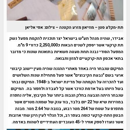
תת-מקלע סטן – מוזיאון מזרע הקטנה – צילום: אפי אליאן
אבידר, שהיה מנהל תע"ש בישראל יצר תוכנית להקמת מפעל נשק
תת קרקעי אשר יספק לשנים הבאות כ2,250,000 כדורי 9 מ"מ.
המפעל הסודי נבנה תחת מעטה חשאיות בתואנות שונות כי מדובר
בתאי אכסון תת-קרקעיים למזון ותבואה.
המיקום שנבחר היה באחד מאתרי ההגנה שהיה מעין יישוב קיבוצי
ארעי בשם "גבעת הקיבוצים" אשר פעל מתחילת שנות השלושים
ועד להכרזה על הקמתה של מדינת ישראל ב-1948. המיקום נבחר
בשל היותו בעל אדמת כורכר אשר קל לעבדה ולחפור בה. המיקום
שנבחר היתה הגבעה בחלק הגבוה ביותר של הקיבוץ, אליה נחפרה
במהירות שיא של 22 יום בלבד, בור ענק של שמונה מטרים אשר
מתפרס על שטח של 264 מטר רבוע, בגובה של 2.64 מטר. מבנה
הבטון התת-קרקעי כוסה בעפר רב, וכל הגלוי לעין הינן שתי ארובות
אשר נועדו לספק אוויר ל-45 העובדים העתידיים לשהות באדמה.