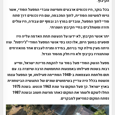
הקיבוץ.
בכל בוקר, היו נכנסים ארבעים וחמישה עובדי המפעל הסודי, אשר
גויסו למשימה הסודית, לתוך המכבסה, שם היו נכנסים דרך פתח
סודי לתוך המפעל, עובדים במרץ רב ובסוף יום עבודה, היו עולים
חזרה ומשתלבים בחיי הקיבוץ השגרתי.
יתר אנשי הקיבוץ, לא ידעו על הנעשה תחת האדמה עליה היו
פוסעים במשך היום, אלו כונו בפי אנשי המפעל הסודי "ג'ירפות". שזו
היתה מעין מילת קוד בניהם, במידה ומגיח לעברם אחד מהאזרחים
שהתגוררו בקיבוץ ולא היו חלק מהסוד הגדול.
מפעל הנשק הסודי פעל בסוד עד להקמת מדינת ישראל, וסייע
רבות בשנות פעילותו באמצעות התחמושת הרבה שיוצרה בו. עם
תום מלחמת העצמאות ב-1948 הסתיימה פעילותו, אך המפעל עצמו
והשטח בכלל היה עדיין בשימושים שונים של התעשיה הביטחונית
בארץ ישראל. כך פעל המקום עד שנת 1963 וננטש. בשנת 1975
החלו לשקם ולשמר את המקום כאתר מורשת חשוב ובשנת 1987
נפתח המקום כמוזיאון למבקרים.