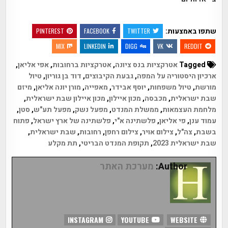
שתפו באמצעות:
PINTEREST
FACEBOOK
TWITTER
MIX
LINKEDIN
DIGG
VK
REDDIT
Tagged
אטרקציות בנס ציונה
,
אטרקציות ברחובות
,
אפי אליאן
,
ארכיון היסטוריה על המפה
,
גבעת הקיבוצים
,
דוד בן גוריון
,
טיול
מורשת
,
טיול משפחות
,
יוסף אבידר
,
מאפייה
,
מורן יונה אליאן
,
מיזם
שבת ישראלית
,
מכבסה
,
מכון איילון
,
מכון איילון שבת ישראלית
,
מלחמת העצמאות
,
ממשלת המנדט
,
מפעל נשק
,
מפעל תע"ש
,
סטן
,
עמוד ענן
,
פי אליאן
,
פלשתינה א"י
,
פלשתינה של ארץ ישראל
,
פתוח
בשבת
,
צה"ל
,
צילום אויר
,
צילום רחפן
,
רחובות
,
שבת ישראלית
,
שבת ישראלית 2023
,
תקופת המנדט הבריטי
,
תת מקלע
Author:
מערכת האתר
INSTAGRAM
YOUTUBE
WEBSITE