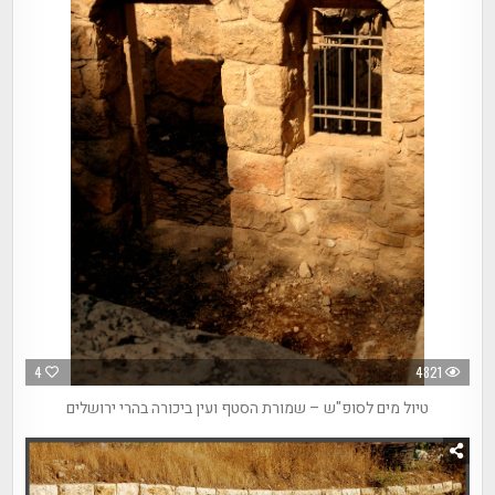
4
4821
טיול מים לסופ"ש – שמורת הסטף ועין ביכורה בהרי ירושלים