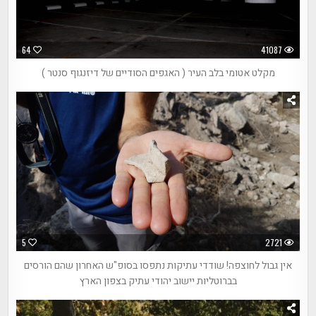
64
41087
מקלט אטומי בלב העיר ( האגפים הסודיים של דיזנגוף סנטר )
5
2721
אין גבול לחוצפה! שודדי עתיקות נתפסו בסופ"ש האחרון שהם הורסים
בברוטליות יישוב יהודי עתיק בצפון הארץ