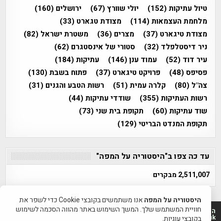
טיול עתיקות
(152)
יולי שוורץ
(67)
ירושלים
(160)
מלחמת העצמאות
(114)
מצודת טגארט
(33)
מצודת טיגארט
(37)
מצרים
(36)
משטרת ישראל
(82)
ניר דיסטלפלד
(32)
סטורי של אינסטגרם
(62)
עיר דוד
(52)
עמוד ענן
(146)
עתיקות
(184)
פסיפס
(48)
פרויקט טיגארט
(37)
פתוח בשבת
(130)
צה"ל
(80)
קלרה עמית
(51)
רשות הטבע והגנים
(31)
רשות העתיקות
(355)
שודדי עתיקות
(44)
שוד עתיקות
(60)
תקופת בית שני
(73)
תקופת המנדט הבריטי
(129)
עד כה צפו ב"היסטוריה על המפה"
2,511,007 מבקרים
היסטוריה על המפה
אנו משתמשים בקובצי Cookie כדי לשפר את
חוויית המשתמש שלך. המשך השימוש באתר מהווה הסכמה לשימוש
היסטוריה על המפה 2011-2026 | פרוייקט טיגארט 2012-2026|
www.mapah.co.il | www.tegart.uk
בקובצי עוגיות.