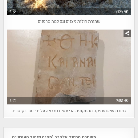
4
5325
שמורת חולות ניצנים וגם כמה סרטנים
4
2651
כתובת שיש עתיקה מהתקופה הביזנטית נמצאה על ידי נער בקיסריה
Post
משטרת סרפנד אלחרב (מחנה פיקוד העורף נס