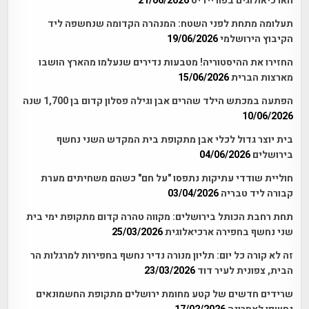
הארכיאולוגים בפוריידיס
21/06/2026
תעלומה מתחת לפני השטח: המנהרה הקדומה שנחשפה ליד
הקיבוץ הירושלמי
19/06/2026
החזירו את ההיסטוריה! מטבעות נדירים שנעלמו מהארץ הושבו
מארצות הברית
15/06/2026
הפתעה במכתש הילד שהרים אבן וגילה פסלון קדום בן 1,700 שנה
10/06/2026
בית יוצר גדול לכלי אבן מתקופת בית המקדש השני נחשף
בירושלים
04/06/2026
חוליית שודדי עתיקות נתפסו "על חם" כשהם משחיתים מערת
קבורה ליד טבריה
03/04/2026
תחת רחבת הכותל בירושלים: מקווה טהרה קדום מתקופת ימי בית
שני נחשף בחפירה ארכיאלוגית
25/03/2026
זה לא קורה כל יום: תליון מנורה נדיר נחשף בחפירות למרגלות הר
הבית, צפונית לעיר דוד
23/03/2026
שרידים חדשים של קטע מחומת ירושלים מתקופת החשמונאים