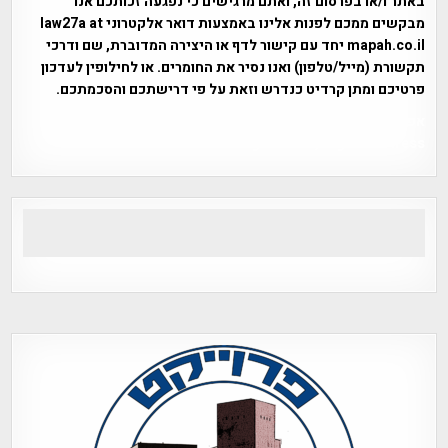
באתר ו/או בפרסום זה, ואתם מרגישים כי נפגעה זכותכם אנו
מבקשים ממכם לפנות אלינו באמצעות דואר אלקטרוני law27a at
mapah.co.il יחד עם קישור לדף או היצירה המדוברת, שם ודרכי
תקשורת (מייל/טלפון) ואנו נסיר את החומרים. או לחילופין לעדכון
פרטיכם ומתן קרדיט כנדרש וזאת על פי דרישתכם והסכמתכם.
אפי אליאן , היסטוריה על המפה , פרוייקט טיגארט , Efi Elian ,
Tegart Fort , tegart fortress