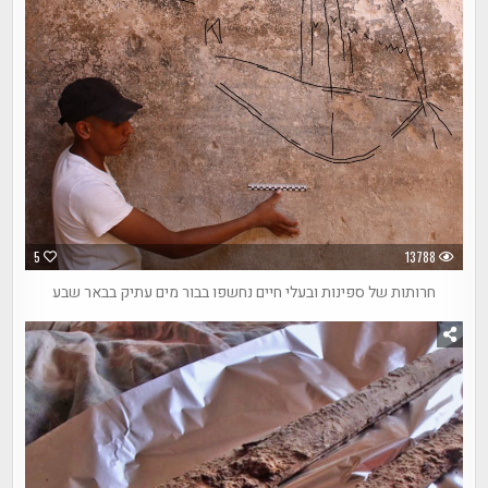
5
13788
חרותות של ספינות ובעלי חיים נחשפו בבור מים עתיק בבאר שבע