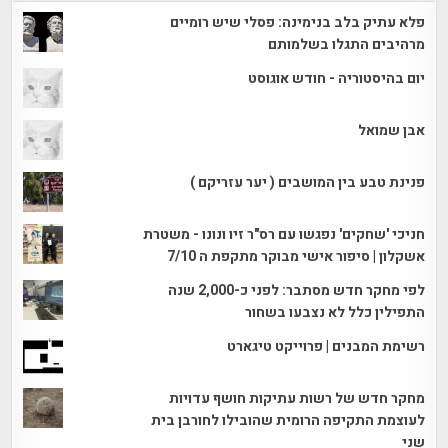
פלא עתיק בלב בנימינה: פסלי שיש רומיים
מרהיבים התגלו בשלמותם
יום בהיסטוריה - חודש אוגוסט
אבן שמואל
פנינת טבע בין המושבים ( יער עזריקם )
חניכי 'שחקים' נפגשו עם רס"ר זיו ונונו - משטרת
אשקלון | סיפור אישי מבוקר מתקפת ה 7/10
לפי מחקר חדש מסתבר: לפני כ-2,000 שנה
התפילין כלל לא נצבעו בשחור
רשימת המבנים | פרוייקט טיגארט
מחקר חדש של רשות עתיקות חושף עדויות
לעוצמת התקיפה הרומית שהובילו לחורבן בית
שני