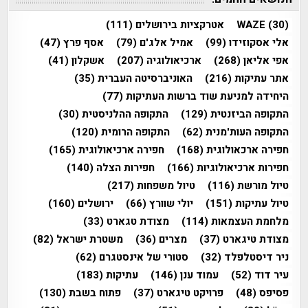
(30)
WAZE
אטרקציות בירושלים
(111)
אלי אסקוזידו
(99)
אמיל אלג'ם
(79)
אסף פרץ
(47)
אפי אליאן
(268)
ארכיאולוגיה
(207)
אשקלון
(41)
אתר עתיקות
(216)
האוניברסיטה העברית
(35)
היחידה למניעת שוד ברשות העתיקות
(77)
התקופה הביזנטית
(129)
התקופה ההלניסטית
(30)
התקופה העות'מנית
(62)
התקופה הרומית
(120)
חפירה ארכאולוגית
(168)
חפירה ארכיאולוגית
(165)
חפירות ארכיאולוגיות
(166)
חפירות הצלה
(140)
טיול מורשת
(116)
טיול משפחות
(217)
טיול עתיקות
(151)
יולי שוורץ
(66)
ירושלים
(160)
מלחמת העצמאות
(114)
מצודת טגארט
(33)
מצודת טיגארט
(37)
מצרים
(36)
משטרת ישראל
(82)
ניר דיסטלפלד
(32)
סטורי של אינסטגרם
(62)
עיר דוד
(52)
עמוד ענן
(146)
עתיקות
(183)
פסיפס
(48)
פרויקט טיגארט
(37)
פתוח בשבת
(130)