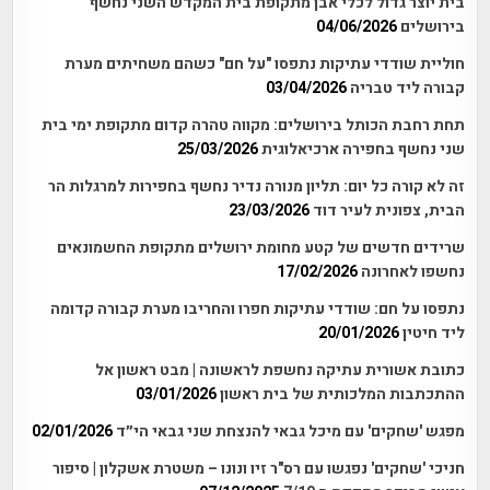
בית יוצר גדול לכלי אבן מתקופת בית המקדש השני נחשף
בירושלים
04/06/2026
חוליית שודדי עתיקות נתפסו "על חם" כשהם משחיתים מערת
קבורה ליד טבריה
03/04/2026
תחת רחבת הכותל בירושלים: מקווה טהרה קדום מתקופת ימי בית
שני נחשף בחפירה ארכיאלוגית
25/03/2026
זה לא קורה כל יום: תליון מנורה נדיר נחשף בחפירות למרגלות הר
הבית, צפונית לעיר דוד
23/03/2026
שרידים חדשים של קטע מחומת ירושלים מתקופת החשמונאים
נחשפו לאחרונה
17/02/2026
נתפסו על חם: שודדי עתיקות חפרו והחריבו מערת קבורה קדומה
ליד חיטין
20/01/2026
כתובת אשורית עתיקה נחשפת לראשונה | מבט ראשון אל
ההתכתבות המלכותית של בית ראשון
03/01/2026
מפגש 'שחקים' עם מיכל גבאי להנצחת שני גבאי הי״ד
02/01/2026
חניכי 'שחקים' נפגשו עם רס"ר זיו ונונו – משטרת אשקלון | סיפור