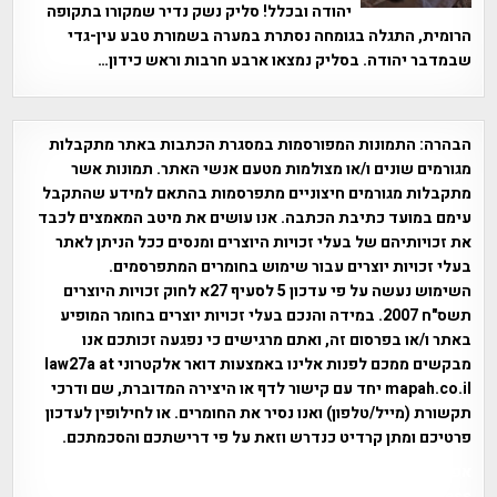
יהודה ובכלל! סליק נשק נדיר שמקורו בתקופה
הרומית, התגלה בגומחה נסתרת במערה בשמורת טבע עין-גדי
שבמדבר יהודה. בסליק נמצאו ארבע חרבות וראש כידון…
הבהרה:
התמונות המפורסמות במסגרת הכתבות באתר מתקבלות
מגורמים שונים ו/או מצולמות מטעם אנשי האתר. תמונות אשר
מתקבלות מגורמים חיצוניים מתפרסמות בהתאם למידע שהתקבל
עימם במועד כתיבת הכתבה. אנו עושים את מיטב המאמצים לכבד
את זכויותיהם של בעלי זכויות היוצרים ומנסים ככל הניתן לאתר
בעלי זכויות יוצרים עבור שימוש בחומרים המתפרסמים.
השימוש נעשה על פי עדכון 5 לסעיף 27א לחוק זכויות היוצרים
תשס"ח 2007. במידה והנכם בעלי זכויות יוצרים בחומר המופיע
באתר ו/או בפרסום זה, ואתם מרגישים כי נפגעה זכותכם אנו
מבקשים ממכם לפנות אלינו באמצעות דואר אלקטרוני law27a at
mapah.co.il יחד עם קישור לדף או היצירה המדוברת, שם ודרכי
תקשורת (מייל/טלפון) ואנו נסיר את החומרים. או לחילופין לעדכון
פרטיכם ומתן קרדיט כנדרש וזאת על פי דרישתכם והסכמתכם.
אפי אליאן , היסטוריה על המפה , פרוייקט טיגארט , Efi Elian ,
Tegart Fort , tegart fortress