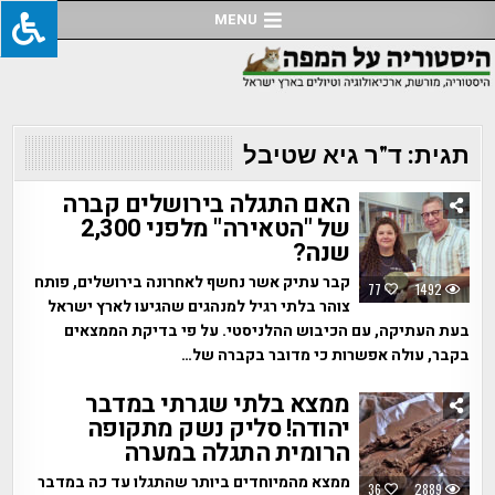
Ski
MENU
t
conten
תגית:
ד"ר גיא שטיבל
האם התגלה בירושלים קברה
של "הטאירה" מלפני 2,300
שנה?
קבר עתיק אשר נחשף לאחרונה בירושלים, פותח
77
1492
צוהר בלתי רגיל למנהגים שהגיעו לארץ ישראל
בעת העתיקה, עם הכיבוש ההלניסטי. על פי בדיקת הממצאים
בקבר, עולה אפשרות כי מדובר בקברה של…
ממצא בלתי שגרתי במדבר
יהודה! סליק נשק מתקופה
הרומית התגלה במערה
ממצא מהמיוחדים ביותר שהתגלו עד כה במדבר
36
2889