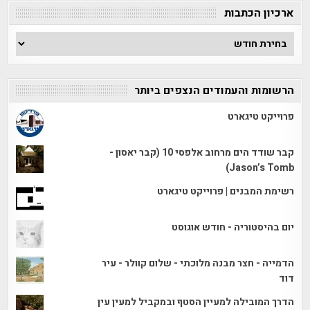
ארכיון הכתבות
ארכיון
הכתבות
הרשומות והעמודים הנצפים ביותר
פרוייקט טיגארט
קבר שודד הים מרחוב אלפסי 10 (קבר יאסון -
Jason’s Tomb)
רשימת המבנים | פרוייקט טיגארט
יום בהיסטוריה - חודש אוגוסט
הדמייה - חצר מבנה מלוכתי - שלום קוולר - עיר
דוד
הדרך המובילה למעיין הסטף ובמקביל למעין עין