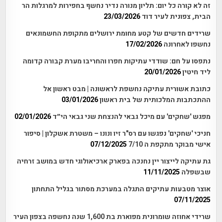
זה לא קורה כל יום: תליון מנורה נדיר נחשף בחפירות למרגלות הר
הבית, צפונית לעיר דוד
23/03/2026
שרידים חדשים של קטע מחומת ירושלים מתקופת החשמונאים
נחשפו לאחרונה
17/02/2026
נתפסו על חם: שודדי עתיקות חפרו והחריבו מערת קבורה קדומה
ליד חיטין
20/01/2026
כתובת אשורית עתיקה נחשפת לראשונה | מבט ראשון אל
ההתכתבות המלכותית של בית ראשון
03/01/2026
מפגש 'שחקים' עם מיכל גבאי להנצחת שני גבאי הי״ד
02/01/2026
חניכי 'שחקים' נפגשו עם רס"ר זיו ונונו – משטרת אשקלון | סיפור
אישי מבוקר מתקפת ה 7/10
07/12/2025
גת עתיקה לייצור יין נחנכה בפארק ארכיאולוגי חדש במושב זרחיה
שבשפלה
11/11/2025
אוצר מטבעות עתיקים התגלה במערכת מסתור בגליל התחתון
07/11/2025
שרידי אחוזה שומרונית מפוארת בת 1,600 שנה נחשפה בצפון העיר