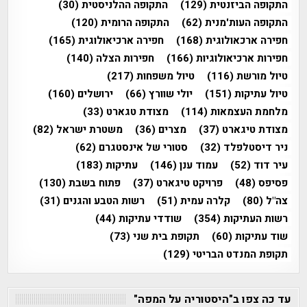
התקופה הביזנטית
(129)
התקופה ההלניסטית
(30)
התקופה העות'מנית
(62)
התקופה הרומית
(120)
חפירה ארכאולוגית
(168)
חפירה ארכיאולוגית
(165)
חפירות ארכיאולוגיות
(166)
חפירות הצלה
(140)
טיול מורשת
(116)
טיול משפחות
(217)
טיול עתיקות
(151)
יולי שוורץ
(66)
ירושלים
(160)
מלחמת העצמאות
(114)
מצודת טגארט
(33)
מצודת טיגארט
(37)
מצרים
(36)
משטרת ישראל
(82)
ניר דיסטלפלד
(32)
סטורי של אינסטגרם
(62)
עיר דוד
(52)
עמוד ענן
(146)
עתיקות
(183)
פסיפס
(48)
פרויקט טיגארט
(37)
פתוח בשבת
(130)
צה"ל
(80)
קלרה עמית
(51)
רשות הטבע והגנים
(31)
רשות העתיקות
(354)
שודדי עתיקות
(44)
שוד עתיקות
(60)
תקופת בית שני
(73)
תקופת המנדט הבריטי
(129)
עד כה צפו ב"היסטוריה על המפה"