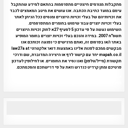
מתקבלות מגורמים חיצוניים מתפרסמות בהתאם למידע שהתקבל
עימם במועד כתיבת הכתבה. אנו עושים את מיטב המאמצים לכבד
את זכויותיהם של בעלי זכויות היוצרים ומנסים ככל הניתן לאתר
בעלי זכויות יוצרים עבור שימוש בחומרים המתפרסמים.
השימוש נעשה על פי עדכון 5 לסעיף 27א לחוק זכויות היוצרים
תשס"ח 2007. במידה והנכם בעלי זכויות יוצרים בחומר המופיע
באתר ו/או בפרסום זה, ואתם מרגישים כי נפגעה זכותכם אנו
מבקשים ממכם לפנות אלינו באמצעות דואר אלקטרוני law27a at
mapah.co.il יחד עם קישור לדף או היצירה המדוברת, שם ודרכי
תקשורת (מייל/טלפון) ואנו נסיר את החומרים. או לחילופין לעדכון
פרטיכם ומתן קרדיט כנדרש וזאת על פי דרישתכם והסכמתכם.
אפי אליאן , היסטוריה על המפה , פרוייקט טיגארט , Efi Elian ,
Tegart Fort , tegart fortress