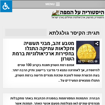
Ski
MENU
t
conten
תגית:
הקיסר גולגלתא
מטבע זהב, מבני תעשיה
וחקלאות עתיקה התגלו
בחפירות ארכיאולוגיות ברמת
השרון
48
4506
אמנם רמת השרון חוגגת בקרוב 100 שנים
להיווסדה, אך לאחרונה נמצא כי מדובר ביישוב ותיק הרבה יותר.
בעת הכשרת שטח לטובת שכונת מגורים חדשה ברמת השרון,
התגלו ממצאים המעידים על…
הבהרה:
התמונות המפורסמות במסגרת הכתבות באתר מתקבלות
מגורמים שונים ו/או מצולמות מטעם אנשי האתר. תמונות אשר