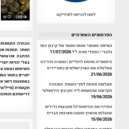
לחצו לכניסה לפרוייקט
99
3109
הפרסומים האחרונים
הבהרה:
התמונות 
הסיפור מאחורי מטוס הווטור של קיבוץ כפר
האתר. תמונות אש
גלעדי | נפתלי פורת ז"ל
11/07/2026
הכתבה. אנו עושים
היסטוריה מתחת לרגליים | המערה הנדירה
בעלי זכויות יוצר
מטלטלת את הארכיאולוגים בפוריידיס
21/06/2026
יוצרים בחומר המו
תעלומה מתחת לפני השטח: המנהרה
תקשורת (מייל/טלפ
הקדומה שנחשפה ליד הקיבוץ הירושלמי
דרישתכם והסכמת
19/06/2026
אפי אליאן , היסטוריה על המפה , 
החזירו את ההיסטוריה! מטבעות נדירים
שנעלמו מהארץ הושבו מארצות הברית
15/06/2026