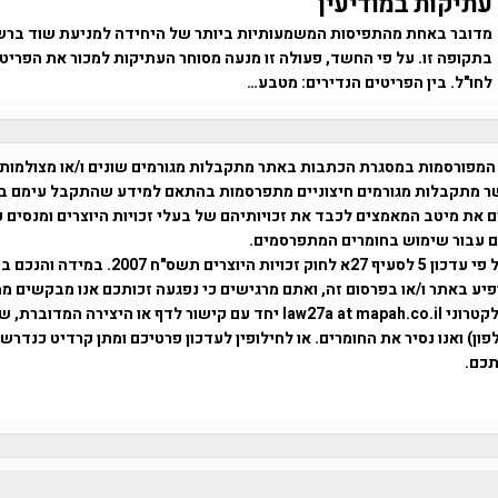
עתיקות במודיעין
מדובר באחת מהתפיסות המשמעותיות ביותר של היחידה למניעת שוד ברש
בתקופה זו. על פי החשד, פעולה זו מנעה מסוחר העתיקות למכור את הפריט
לחו"ל. בין הפריטים הנדירים: מטבע…
המפורסמות במסגרת הכתבות באתר מתקבלות מגורמים שונים ו/או מצולמות
ר מתקבלות מגורמים חיצוניים מתפרסמות בהתאם למידע שהתקבל עימם ב
 את מיטב המאמצים לכבד את זכויותיהם של בעלי זכויות היוצרים ומנסים 
ים עבור שימוש בחומרים המתפרסמים.
השימוש נעשה על פי עדכון 5 לסעיף 27א לחוק זכויות היוצרים ת
פיע באתר ו/או בפרסום זה, ואתם מרגישים כי נפגעה זכותכם אנו מבקשים ממ
באמצעות דואר אלקטרוני law27a at mapah.co.il יחד עם קישור לדף או היצירה המדו
ון) ואנו נסיר את החומרים. או לחילופין לעדכון פרטיכם ומתן קרדיט כנדרש 
כם.
פרוייקט טיגארט , Efi Elian , Tegart Fort , tegart fortress