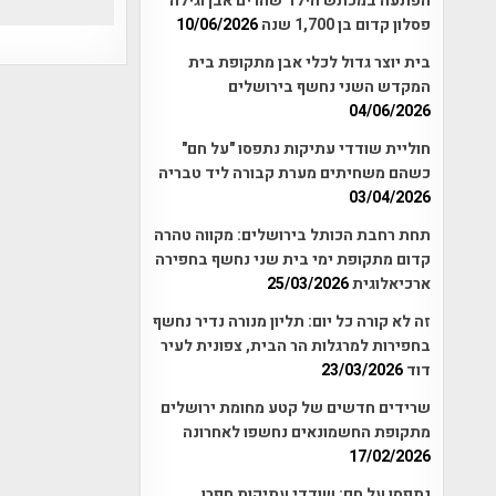
הפתעה במכתש הילד שהרים אבן וגילה
פסלון קדום בן 1,700 שנה
10/06/2026
בית יוצר גדול לכלי אבן מתקופת בית
המקדש השני נחשף בירושלים
04/06/2026
חוליית שודדי עתיקות נתפסו "על חם"
כשהם משחיתים מערת קבורה ליד טבריה
03/04/2026
תחת רחבת הכותל בירושלים: מקווה טהרה
קדום מתקופת ימי בית שני נחשף בחפירה
ארכיאלוגית
25/03/2026
זה לא קורה כל יום: תליון מנורה נדיר נחשף
בחפירות למרגלות הר הבית, צפונית לעיר
דוד
23/03/2026
שרידים חדשים של קטע מחומת ירושלים
מתקופת החשמונאים נחשפו לאחרונה
17/02/2026
נתפסו על חם: שודדי עתיקות חפרו