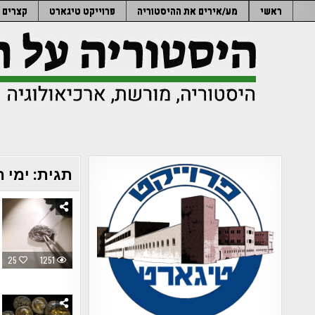
Ski
ראשי
מע/אירים את ההיסטוריה
פרוייקט טיגארט
קצרים
t
conten
תגית:
ימי 
25
1251