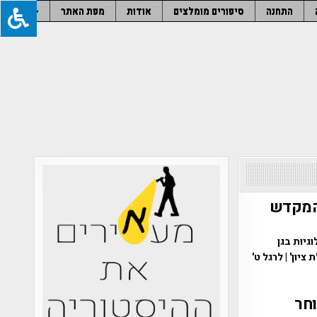
התחנה
סיפורים מומלצים
אודות
מפת האתר
–
 המקדש
גיות בגן
יון' | לרגל ט'
וחר