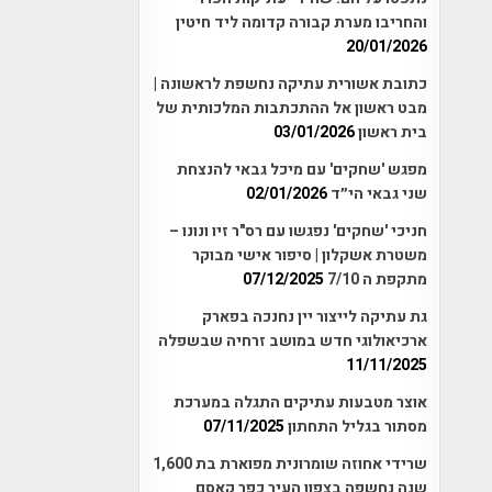
והחריבו מערת קבורה קדומה ליד חיטין
20/01/2026
כתובת אשורית עתיקה נחשפת לראשונה |
מבט ראשון אל ההתכתבות המלכותית של
בית ראשון
03/01/2026
מפגש 'שחקים' עם מיכל גבאי להנצחת
שני גבאי הי״ד
02/01/2026
חניכי 'שחקים' נפגשו עם רס"ר זיו ונונו –
משטרת אשקלון | סיפור אישי מבוקר
מתקפת ה 7/10
07/12/2025
גת עתיקה לייצור יין נחנכה בפארק
ארכיאולוגי חדש במושב זרחיה שבשפלה
11/11/2025
אוצר מטבעות עתיקים התגלה במערכת
מסתור בגליל התחתון
07/11/2025
שרידי אחוזה שומרונית מפוארת בת 1,600
שנה נחשפה בצפון העיר כפר קאסם