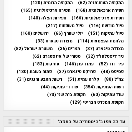
התקופה העות'מנית
(62)
התקופה הרומית
(120)
חפירה ארכאולוגית
(168)
חפירה ארכיאולוגית
(165)
חפירות ארכיאולוגיות
(166)
חפירות הצלה
(140)
טיול מורשת
(116)
טיול משפחות
(217)
טיול עתיקות
(151)
יולי שוורץ
(66)
ירושלים
(160)
מלחמת העצמאות
(114)
מצודת טגארט
(33)
מצודת טיגארט
(37)
מצרים
(36)
משטרת ישראל
(82)
ניר דיסטלפלד
(32)
סטורי של אינסטגרם
(62)
עיר דוד
(52)
עמוד ענן
(146)
עתיקות
(183)
פסיפס
(48)
פרויקט טיגארט
(37)
פתוח בשבת
(130)
צה"ל
(80)
קלרה עמית
(51)
רשות הטבע והגנים
(31)
רשות העתיקות
(354)
שודדי עתיקות
(44)
שוד עתיקות
(60)
תקופת בית שני
(73)
תקופת המנדט הבריטי
(129)
עד כה צפו ב"היסטוריה על המפה"