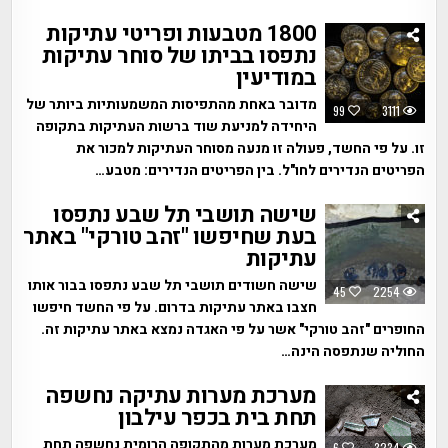
1800 מטבעות ופריטי עתיקות
נתפסו בביתו של סוחר עתיקות
במודיעין
מדובר באחת מהתפיסות המשמעותיות ביותר של
99
3111
היחידה למניעת שוד ברשות העתיקות בתקופה
זו. על פי החשד, פעולה זו מנעה מסוחר העתיקות למכור את
הפריטים הנדירים לחו"ל. בין הפריטים הנדירים: מטבע…
שישה תושבי תל שבע נתפסו
בעת שחיפשו "זהב טורקי" באתר
עתיקות
שישה חשודים תושבי תל שבע נתפסו בבור אותו
45
2254
חצבו באתר עתיקות בדרום. על פי החשד חיפשו
החופרים "זהב טורקי" אשר על פי האגדה נמצא באתר עתיקות זה.
החוליה שנתפסה הינה…
מערכת מערות עתיקה נחשפה
תחת בית בכפר עילבון
מערכת מערות מהתקופה הרומית נחשפה תחת
6
3234