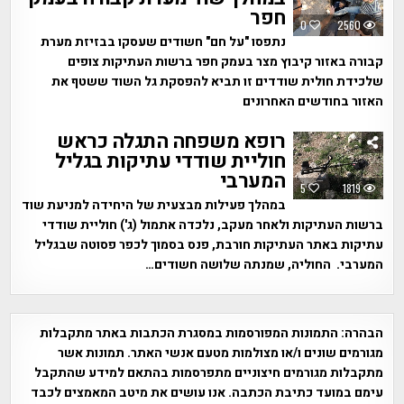
חפר
0
2560
נתפסו "על חם" חשודים שעסקו בבזיזת מערת
קבורה באזור קיבוץ מצר בעמק חפר ברשות העתיקות צופים
שלכידת חולית שודדים זו תביא להפסקת גל השוד ששטף את
האזור בחודשים האחרונים
רופא משפחה התגלה כראש
חוליית שודדי עתיקות בגליל
המערבי
5
1819
במהלך פעילות מבצעית של היחידה למניעת שוד
ברשות העתיקות ולאחר מעקב, נלכדה אתמול (ג') חוליית שודדי
עתיקות באתר העתיקות חורבת, פנס בסמוך לכפר פסוטה שבגליל
המערבי. החוליה, שמנתה שלושה חשודים…
הבהרה:
התמונות המפורסמות במסגרת הכתבות באתר מתקבלות
מגורמים שונים ו/או מצולמות מטעם אנשי האתר. תמונות אשר
מתקבלות מגורמים חיצוניים מתפרסמות בהתאם למידע שהתקבל
עימם במועד כתיבת הכתבה. אנו עושים את מיטב המאמצים לכבד