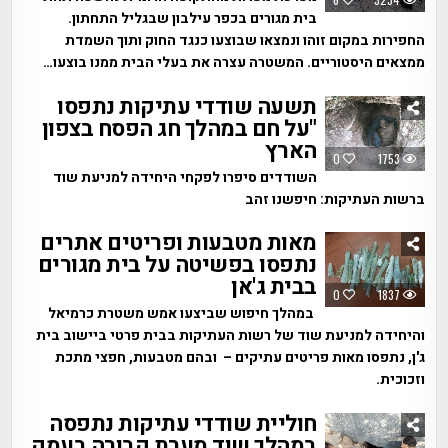
בית מגורים בכפר עילבון שבגליל התחתון.
החפירות במקום זוהו ונמצאו שבוצעו כנגד החוק ותוך השמדת
ממצאים היסטוריים. המשטרה עצרה את בעלי הבית ממנו בוצעו…
תשעה שודדי עתיקות נתפסו
"על חם במהלך חג הפסח בצפון
הארץ
0
1753
השודדים סיפרו לפקחי היחידה למניעת שוד
ברשות העתיקות: חיפשנו זהב
מאות מטבעות ופריטים אתרים
נתפסו בפשיטה על בית מגורים
בבית ג'אן
0
1837
במהלך חיפוש שביצעו אמש משטרת כרמיאל
והיחידה למניעת שוד של רשות העתיקות בבית פרטי ביישוב בית
ג'ן, נתפסו מאות פריטים עתיקים – ובהם מטבעות, חפצי מתכת
וזכוכית.
חוליית שודדי עתיקות נתפסה
במהלך שוד מערת קבורה בעמק