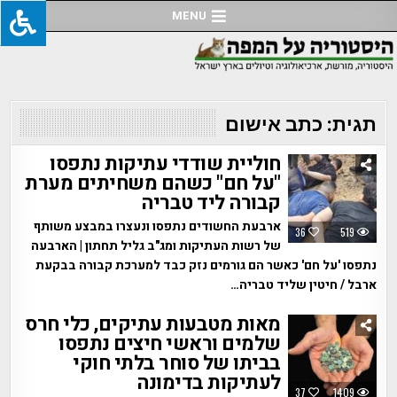
Ski
MENU
t
conten
תגית:
כתב אישום
חוליית שודדי עתיקות נתפסו
"על חם" כשהם משחיתים מערת
קבורה ליד טבריה
ארבעת החשודים נתפסו ונעצרו במבצע משותף
36
519
של רשות העתיקות ומג"ב גליל תחתון | הארבעה
נתפסו 'על חם' כאשר הם גורמים נזק כבד למערכת קבורה בבקעת
ארבל / חיטין שליד טבריה…
מאות מטבעות עתיקים, כלי חרס
שלמים וראשי חיצים נתפסו
בביתו של סוחר בלתי חוקי
לעתיקות בדימונה
37
1409