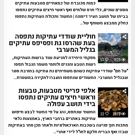
כמות מכובדת של כמאתיים מטבעות עתיקים
מסוגים שונים, כלי חרס שלמים ואף ראשי חיצים עתיקים נתפסו
בביתו של תושב העיר דימונה | החשוד ותכולת העתיקות נתפסו
כחלק ממבצע משותף של…
חוליית שודדי עתיקות נתפסה
בעת שהרסו גת ופסיפס עתיקים
בגליל המערבי
מפקחי היחידה למניעת שוד ברשות העתיקות,
53
1923
רשות הטבע והגנים ולוחמי משמר הגבול תפסו
"על חם" שודדי עתיקות כשהם משחיתים גת עתיקה בחורבת סוגר
שבגליל המערבי. החשודים שנתפסו הועברו לחקירה במשטרת…
אלפי פריטי מטבעות, טבעות
וראשי חיצים עתיקים נתפסו
בידי תושב עפולה
החשוד שנתפס, נהג על פי החשד לבצע חיפוש
32
2572
עתיקות באתרים ברחבי הארץ, באמצעות גלאי
מתכות תוך פגיעה בשכבות הארכאולוגיות ולאחר מכן סחר בעתיקות
שבזז ואף הבריח חלקם לחו"ל לידי אתרי…