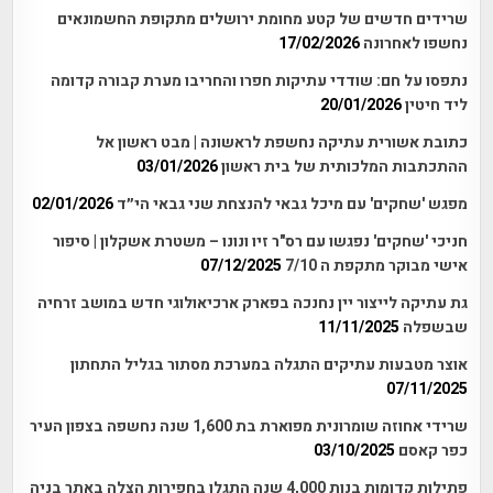
שרידים חדשים של קטע מחומת ירושלים מתקופת החשמונאים
נחשפו לאחרונה
17/02/2026
נתפסו על חם: שודדי עתיקות חפרו והחריבו מערת קבורה קדומה
ליד חיטין
20/01/2026
כתובת אשורית עתיקה נחשפת לראשונה | מבט ראשון אל
ההתכתבות המלכותית של בית ראשון
03/01/2026
מפגש 'שחקים' עם מיכל גבאי להנצחת שני גבאי הי״ד
02/01/2026
חניכי 'שחקים' נפגשו עם רס"ר זיו ונונו – משטרת אשקלון | סיפור
אישי מבוקר מתקפת ה 7/10
07/12/2025
גת עתיקה לייצור יין נחנכה בפארק ארכיאולוגי חדש במושב זרחיה
שבשפלה
11/11/2025
אוצר מטבעות עתיקים התגלה במערכת מסתור בגליל התחתון
07/11/2025
שרידי אחוזה שומרונית מפוארת בת 1,600 שנה נחשפה בצפון העיר
כפר קאסם
03/10/2025
פתילות קדומות בנות 4,000 שנה התגלו בחפירות הצלה באתר בניה