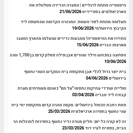
היסטוריה מתחת לרגליים | המערה הנדירה מטלטלת את
הארכיאולוגים בפוריידיס
21/06/2026
תעלומה מתחת לפני השטח: המנהרה הקדומה שנחשפה ליד
הקיבוץ הירושלמי
19/06/2026
החזירו את ההיסטוריה! מטבעות נדירים שנעלמו מהארץ הושבו
מארצות הברית
15/06/2026
הפתעה במכתש הילד שהרים אבן וגילה פסלון קדום בן 1,700 שנה
10/06/2026
בית יוצר גדול לכלי אבן מתקופת בית המקדש השני נחשף
בירושלים
04/06/2026
חוליית שודדי עתיקות נתפסו "על חם" כשהם משחיתים מערת
קבורה ליד טבריה
03/04/2026
תחת רחבת הכותל בירושלים: מקווה טהרה קדום מתקופת ימי בית
שני נחשף בחפירה ארכיאלוגית
25/03/2026
זה לא קורה כל יום: תליון מנורה נדיר נחשף בחפירות למרגלות הר
הבית, צפונית לעיר דוד
23/03/2026