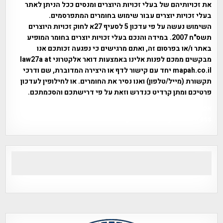
את זכויותיהם של בעלי זכויות היוצרים ומנסים ככל הניתן לאתר
בעלי זכויות יוצרים עבור שימוש בחומרים המתפרסמים.
השימוש נעשה על פי עדכון 5 לסעיף 27א לחוק זכויות היוצרים
תשס"ח 2007. במידה והנכם בעלי זכויות יוצרים בחומר המופיע
באתר ו/או בפרסום זה, ואתם מרגישים כי נפגעה זכותכם אנו
מבקשים ממכם לפנות אלינו באמצעות דואר אלקטרוני law27a at
mapah.co.il יחד עם קישור לדף או היצירה המדוברת, שם ודרכי
תקשורת (מייל/טלפון) ואנו נסיר את החומרים. או לחילופין לעדכון
פרטיכם ומתן קרדיט כנדרש וזאת על פי דרישתכם והסכמתכם.
אפי אליאן , היסטוריה על המפה , פרוייקט טיגארט , Efi Elian ,
Tegart Fort , tegart fortress