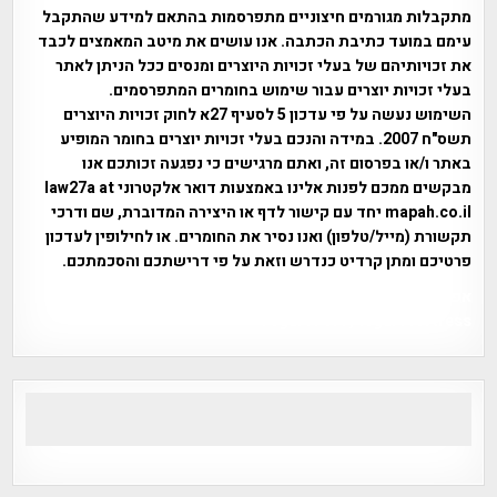
מתקבלות מגורמים חיצוניים מתפרסמות בהתאם למידע שהתקבל
עימם במועד כתיבת הכתבה. אנו עושים את מיטב המאמצים לכבד
את זכויותיהם של בעלי זכויות היוצרים ומנסים ככל הניתן לאתר
בעלי זכויות יוצרים עבור שימוש בחומרים המתפרסמים.
השימוש נעשה על פי עדכון 5 לסעיף 27א לחוק זכויות היוצרים
תשס"ח 2007. במידה והנכם בעלי זכויות יוצרים בחומר המופיע
באתר ו/או בפרסום זה, ואתם מרגישים כי נפגעה זכותכם אנו
מבקשים ממכם לפנות אלינו באמצעות דואר אלקטרוני law27a at
mapah.co.il יחד עם קישור לדף או היצירה המדוברת, שם ודרכי
תקשורת (מייל/טלפון) ואנו נסיר את החומרים. או לחילופין לעדכון
פרטיכם ומתן קרדיט כנדרש וזאת על פי דרישתכם והסכמתכם.
אפי אליאן , היסטוריה על המפה , פרוייקט טיגארט , Efi Elian ,
Tegart Fort , tegart fortress