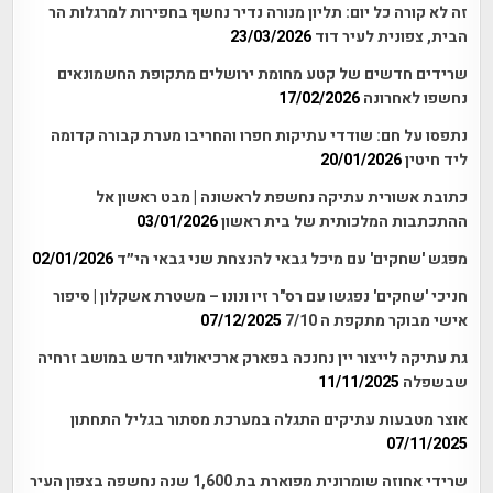
זה לא קורה כל יום: תליון מנורה נדיר נחשף בחפירות למרגלות הר
הבית, צפונית לעיר דוד
23/03/2026
שרידים חדשים של קטע מחומת ירושלים מתקופת החשמונאים
נחשפו לאחרונה
17/02/2026
נתפסו על חם: שודדי עתיקות חפרו והחריבו מערת קבורה קדומה
ליד חיטין
20/01/2026
כתובת אשורית עתיקה נחשפת לראשונה | מבט ראשון אל
ההתכתבות המלכותית של בית ראשון
03/01/2026
מפגש 'שחקים' עם מיכל גבאי להנצחת שני גבאי הי״ד
02/01/2026
חניכי 'שחקים' נפגשו עם רס"ר זיו ונונו – משטרת אשקלון | סיפור
אישי מבוקר מתקפת ה 7/10
07/12/2025
גת עתיקה לייצור יין נחנכה בפארק ארכיאולוגי חדש במושב זרחיה
שבשפלה
11/11/2025
אוצר מטבעות עתיקים התגלה במערכת מסתור בגליל התחתון
07/11/2025
שרידי אחוזה שומרונית מפוארת בת 1,600 שנה נחשפה בצפון העיר