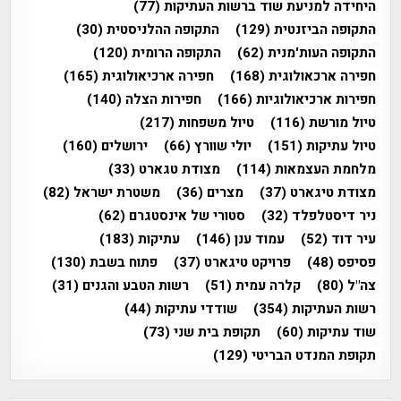
היחידה למניעת שוד ברשות העתיקות
(77)
התקופה הביזנטית
(129)
התקופה ההלניסטית
(30)
התקופה העות'מנית
(62)
התקופה הרומית
(120)
חפירה ארכאולוגית
(168)
חפירה ארכיאולוגית
(165)
חפירות ארכיאולוגיות
(166)
חפירות הצלה
(140)
טיול מורשת
(116)
טיול משפחות
(217)
טיול עתיקות
(151)
יולי שוורץ
(66)
ירושלים
(160)
מלחמת העצמאות
(114)
מצודת טגארט
(33)
מצודת טיגארט
(37)
מצרים
(36)
משטרת ישראל
(82)
ניר דיסטלפלד
(32)
סטורי של אינסטגרם
(62)
עיר דוד
(52)
עמוד ענן
(146)
עתיקות
(183)
פסיפס
(48)
פרויקט טיגארט
(37)
פתוח בשבת
(130)
צה"ל
(80)
קלרה עמית
(51)
רשות הטבע והגנים
(31)
רשות העתיקות
(354)
שודדי עתיקות
(44)
שוד עתיקות
(60)
תקופת בית שני
(73)
תקופת המנדט הבריטי
(129)