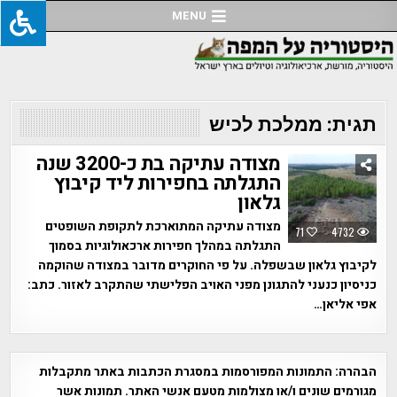
Ski
MENU
t
conten
תגית:
ממלכת לכיש
מצודה עתיקה בת כ-3200 שנה
התגלתה בחפירות ליד קיבוץ
גלאון
מצודה עתיקה המתוארכת לתקופת השופטים
71
4732
התגלתה במהלך חפירות ארכאולוגיות בסמוך
לקיבוץ גלאון שבשפלה. על פי החוקרים מדובר במצודה שהוקמה
כניסיון כנעני להתגונן מפני האויב הפלישתי שהתקרב לאזור. כתב:
אפי אליאן…
הבהרה:
התמונות המפורסמות במסגרת הכתבות באתר מתקבלות
מגורמים שונים ו/או מצולמות מטעם אנשי האתר. תמונות אשר