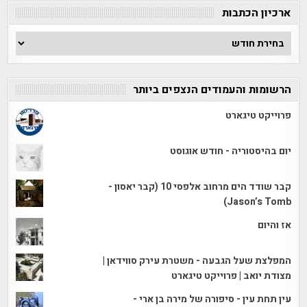
ארכיון הכתבות
ארכיון
הכתבות
הרשומות והעמודים הנצפים ביותר
פרוייקט טיגארט
יום בהיסטוריה - חודש אוגוסט
קבר שודד הים מרחוב אלפסי 10 (קבר יאסון -
Jason’s Tomb)
אז והיום
המפלצת שעל הגבעה - משטרת עירק סווידאן |
מצודת יואב | פרוייקט טיגארט
עין תחת עין - סיפורה של מירה בן ארי -